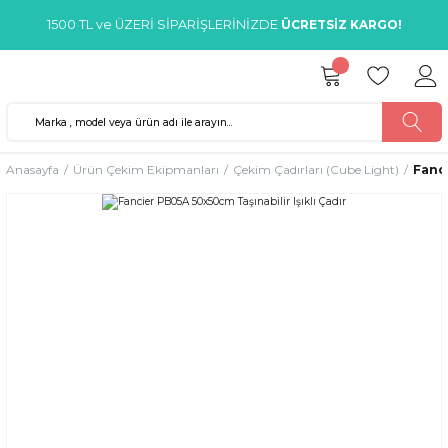
1500 TL ve ÜZERİ SİPARİŞLERİNİZDE
ÜCRETSİZ KARGO!
Anasayfa
Ürün Çekim Ekipmanları
Çekim Çadırları (Cube Light)
Fanci