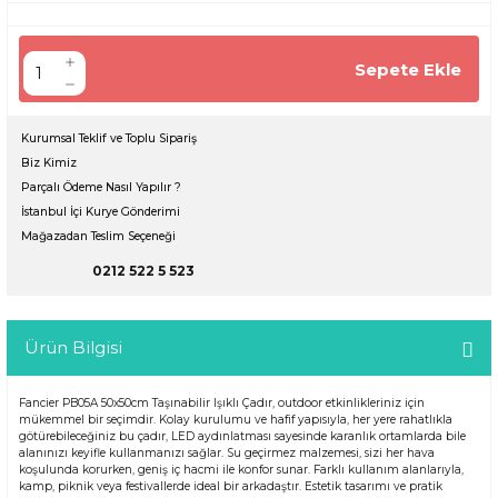
Sepete Ekle
Kurumsal Teklif ve Toplu Sipariş
Biz Kimiz
Parçalı Ödeme Nasıl Yapılır ?
İstanbul İçi Kurye Gönderimi
Mağazadan Teslim Seçeneği
0212 522 5 523
Ürün Bilgisi
Fancier PB05A 50x50cm Taşınabilir Işıklı Çadır, outdoor etkinlikleriniz için
mükemmel bir seçimdir. Kolay kurulumu ve hafif yapısıyla, her yere rahatlıkla
götürebileceğiniz bu çadır, LED aydınlatması sayesinde karanlık ortamlarda bile
alanınızı keyifle kullanmanızı sağlar. Su geçirmez malzemesi, sizi her hava
koşulunda korurken, geniş iç hacmi ile konfor sunar. Farklı kullanım alanlarıyla,
kamp, piknik veya festivallerde ideal bir arkadaştır. Estetik tasarımı ve pratik