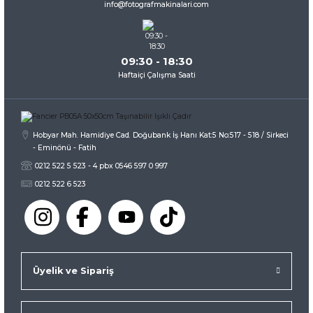
info@fotografmakinalari.com
Bu ürüne benzer farklı alternatifler olmalı.
09:30 - 18:30
Haftaiçi Çalışma Saati
Gönder
Hobyar Mah. Hamidiye Cad. Doğubank İş Hanı Kat:5 No:517 - 518 / Sirkeci
- Eminönü - Fatih
0212 522 5 523 - 4 pbx 0546 597 0 997
0212 522 6 523
Üyelik ve Sipariş