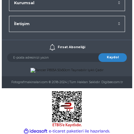
Kurumsal
İletişim
Fırsat Aboneliği
Kaydol
Fotografmakinalari.com © 2018-2024 | Tüm Hakları Saklıdır. Digibee.com.tr
ideasoft
ile
e-