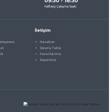
09:30 - 18:30
Haftaiçi Çalışma Saati
İletişim
özleşmesi
Hesabım
mat
Sipariş Takip
lik
Favorileriniz
Sepetiniz