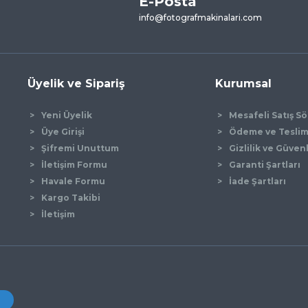
E-Posta
Yorum Yaz
info@fotografmakinalari.com
Üyelik ve Sipariş
Kurumsal
Yeni Üyelik
Mesafeli Satış S
Üye Girişi
Ödeme ve Tesli
Şifremi Unuttum
Gizlilik ve Güven
İletişim Formu
Garanti Şartları
Gönder
Havale Formu
İade Şartları
Kargo Takibi
İletişim