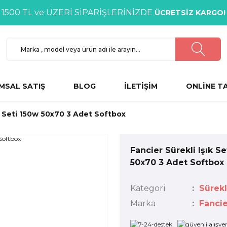
1500 TL ve ÜZERİ SİPARİŞLERİNİZDE
ÜCRETSİZ KARGO!
MSAL SATIŞ
BLOG
İLETİŞİM
ONLİNE T
ık Seti 150w 50x70 3 Adet Softbox
Fancier Sürekli Işık Se
50x70 3 Adet Softbox
Kategori
Sürekli
Marka
Fancie