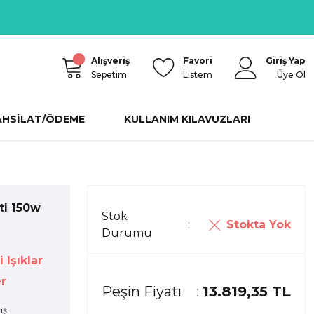
Alışveriş
Favori
Giriş Yap
Sepetim
Listem
Üye Ol
AHSİLAT/ÖDEME
KULLANIM KILAVUZLARI
ti 150w
Stok
Stokta Yok
Durumu
 Işıklar
r
Peşin Fiyatı
13.819,35 TL