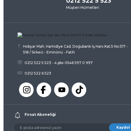
0212 522 5 523
Müşteri Hizmetleri
Ürün açıklamasında eksik bilgiler bulunuyor.
Ürün bilgilerinde hatalar bulunuyor.
Ürün fiyatı diğer sitelerden daha pahalı.
Bu ürüne benzer farklı alternatifler olmalı.
Hobyar Mah. Hamidiye Cad. Doğubank İş Hanı Kat:5 No:517 -
518 / Sirkeci - Eminönü - Fatih
0212 522 5 523 - 4 pbx 0546 597 0 997
0212 522 6 523
Fırsat Aboneliği
Kaydol