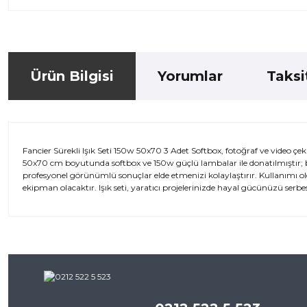
Ürün Bilgisi
Yorumlar
Taksi
Fancier Sürekli Işık Seti 150w 50x70 3 Adet Softbox, fotoğraf ve video ç
50x70 cm boyutunda softbox ve 150w güçlü lambalar ile donatılmıştır; bö
profesyonel görünümlü sonuçlar elde etmenizi kolaylaştırır. Kullanımı o
ekipman olacaktır. Işık seti, yaratıcı projelerinizde hayal gücünüzü ser
Bu ürünün fiyat bilgisi, resim, ürün açıklamalarında ve diğer kon
iletebilirsiniz.
Bu ürü
Görüş ve önerileriniz için teşekkür ederiz.
Ürün resmi kalitesiz, bozuk veya görüntülenemiyor.