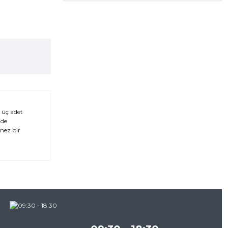
 üç adet
nde
mez bir
za