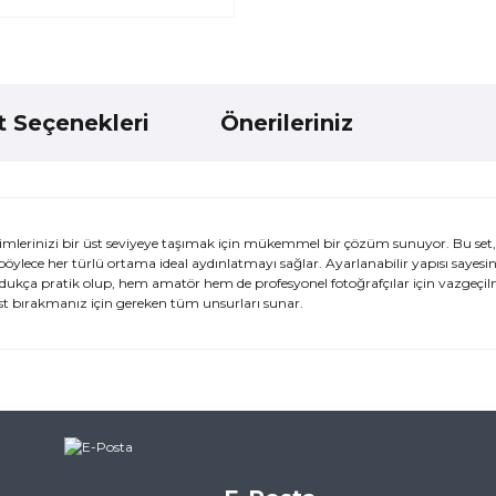
t Seçenekleri
Önerileriniz
ekimlerinizi bir üst seviyeye taşımak için mükemmel bir çözüm sunuyor. Bu set,
ylece her türlü ortama ideal aydınlatmayı sağlar. Ayarlanabilir yapısı sayesi
ldukça pratik olup, hem amatör hem de profesyonel fotoğrafçılar için vazgeçil
best bırakmanız için gereken tüm unsurları sunar.
ularda yetersiz gördüğünüz noktaları öneri formunu kullanarak tarafımı
ne ilk yorumu siz yapın!