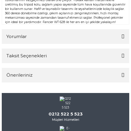
tutkunlarının vazgeçilmezi olarak öne çıkıyor. Yüksek kaliteli malzemelerle
üretilmiş bu tripod kolu, sağlam yapısı sayesinde tüm hava koşullarında güvenilir
bir kullanım sunar. Hafif ve taşınabilir tasarımı ile seyahatlerinizde kolaylık sağlar.
360 derece dönebilme özelliği, çekim açılarınızı zenginleştirirken, hızlı montaj
mekanizması sayesinde zamandan tasarruf etmenizi sağlar. Profesyonel çekimler
için ideal bir yardımcıdır. Fancier WT 628 ile her anı en iyi şekilde yakalayın!
Yorumlar
Taksit Seçenekleri
Bu ürüne ilk yorumu siz yapın!
Önerileriniz
Yorum Yaz
Bu ürünün fiyat bilgisi, resim, ürün açıklamalarında ve diğer
konularda yetersiz gördüğünüz noktaları öneri formunu
kullanarak tarafımıza iletebilirsiniz.
Görüş ve önerileriniz için teşekkür ederiz.
0212 522 5 523
Müşteri Hizmetleri
Ürün resmi kalitesiz, bozuk veya görüntülenemiyor.
Ürün açıklamasında eksik bilgiler bulunuyor.