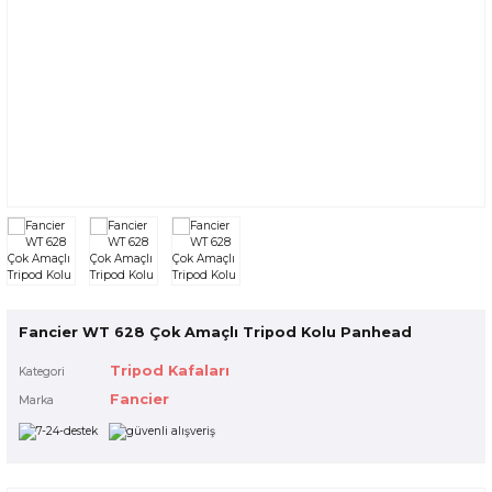
 Çantaları
Voigtlander
alar
uarları
nleri
ksesuarları
Fancier WT 628 Çok Amaçlı Tripod Kolu Panhead
Tripod Kafaları
Kategori
Fancier
Marka
r