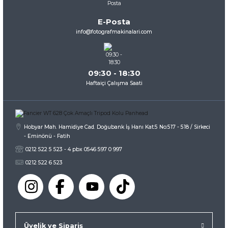
Ürün bilgilerinde hatalar bulunuyor.
E-Posta
Ürün fiyatı diğer sitelerden daha pahalı.
info@fotografmakinalari.com
Bu ürüne benzer farklı alternatifler olmalı.
09:30 - 18:30
Haftaiçi Çalışma Saati
Gönder
Hobyar Mah. Hamidiye Cad. Doğubank İş Hanı Kat:5 No:517 - 518 / Sirkeci
- Eminönü - Fatih
0212 522 5 523 - 4 pbx 0546 597 0 997
0212 522 6 523
Üyelik ve Sipariş