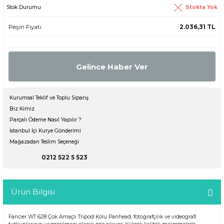
Stokta Yok
Stok Durumu
er
Peşin Fiyatı
2.036,31 TL
ör
Gelince Haber Ver
Kurumsal Teklif ve Toplu Sipariş
Biz Kimiz
Parçalı Ödeme Nasıl Yapılır ?
İstanbul İçi Kurye Gönderimi
Mağazadan Teslim Seçeneği
0212 522 5 523
Ürün Bilgisi
Fancier WT 628 Çok Amaçlı Tripod Kolu Panhead, fotoğrafçılık ve videografi