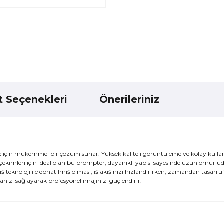
t Seçenekleri
Önerileriniz
z için mükemmel bir çözüm sunar. Yüksek kaliteli görüntüleme ve kolay kull
 çekimleri için ideal olan bu prompter, dayanıklı yapısı sayesinde uzun ömürlüd
şmiş teknoloji ile donatılmış olması, iş akışınızı hızlandırırken, zamandan tasarr
nızı sağlayarak profesyonel imajınızı güçlendirir.
ularda yetersiz gördüğünüz noktaları öneri formunu kullanarak tarafımı