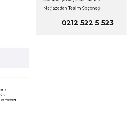
Mağazadan Teslim Seçeneği
0212 522 5 523
anım
ür.
uf etmenizi
za