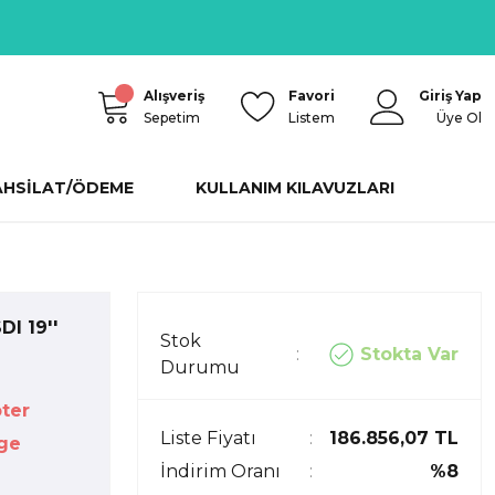
Alışveriş
Favori
Giriş Yap
Sepetim
Listem
Üye Ol
AHSİLAT/ÖDEME
KULLANIM KILAVUZLARI
I 19''
Stok
Stokta Var
Durumu
ter
Liste Fiyatı
186.856,07 TL
ge
İndirim Oranı
%8