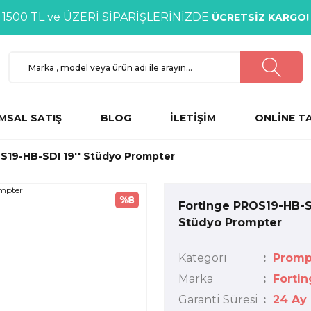
1500 TL ve ÜZERİ SİPARİŞLERİNİZDE
ÜCRETSİZ KARGO!
MSAL SATIŞ
BLOG
İLETİŞİM
ONLİNE T
S19-HB-SDI 19'' Stüdyo Prompter
%8
Fortinge PROS19-HB-SD
Stüdyo Prompter
Kategori
Promp
Marka
Fortin
Garanti Süresi
24 Ay