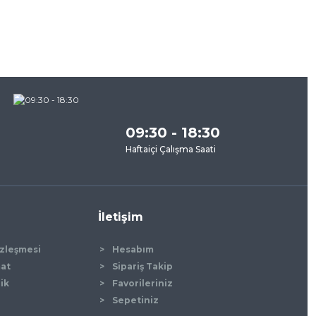
09:30 - 18:30
Haftaiçi Çalışma Saati
İletişim
özleşmesi
Hesabım
mat
Sipariş Takip
lik
Favorileriniz
Sepetiniz