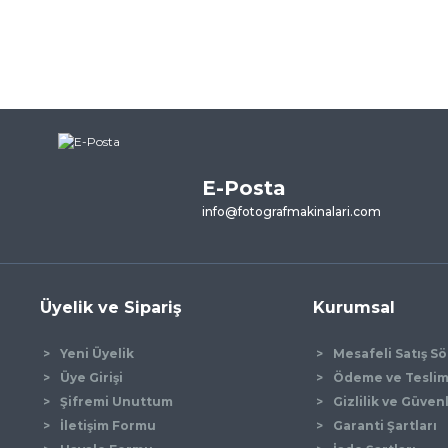
ne ilk yorumu siz yapın!
Yorum Yaz
E-Posta
info@fotografmakinalari.com
 Tripod
Üyelik ve Sipariş
Kurumsal
Gönder
Yeni Üyelik
Mesafeli Satış S
7,82 TL
Üye Girişi
Ödeme ve Tesli
92 TL
Şifremi Unuttum
Gizlilik ve Güven
İletişim Formu
Garanti Şartları