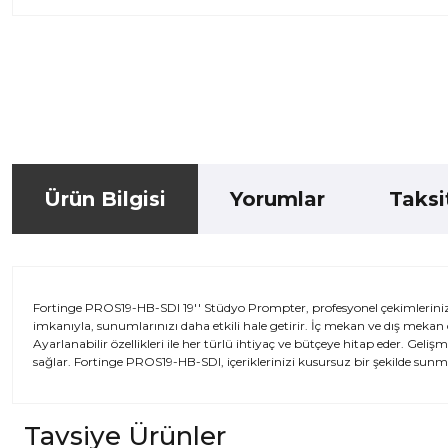
Ürün Bilgisi
Yorumlar
Taksi
Fortinge PROS19-HB-SDI 19'' Stüdyo Prompter, profesyonel çekimlerini
imkanıyla, sunumlarınızı daha etkili hale getirir. İç mekan ve dış mekan
Ayarlanabilir özellikleri ile her türlü ihtiyaç ve bütçeye hitap eder. Geli
sağlar. Fortinge PROS19-HB-SDI, içeriklerinizi kusursuz bir şekilde sunma
Tavsiye Ürünler
Bu ürünün fiyat bilgisi, resim, ürün açıklamalarında ve diğer kon