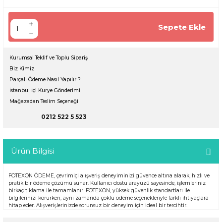
Sepete Ekle
Kurumsal Teklif ve Toplu Sipariş
Biz Kimiz
Parçalı Ödeme Nasıl Yapılır ?
İstanbul İçi Kurye Gönderimi
Mağazadan Teslim Seçeneği
0212 522 5 523
Ürün Bilgisi
FOTEXON ÖDEME, çevrimiçi alışveriş deneyiminizi güvence altına alarak, hızlı ve
pratik bir ödeme çözümü sunar. Kullanıcı dostu arayüzü sayesinde, işlemleriniz
birkaç tıklama ile tamamlanır. FOTEXON, yüksek güvenlik standartları ile
bilgilerinizi korurken, aynı zamanda çoklu ödeme seçenekleriyle farklı ihtiyaçlara
hitap eder. Alışverişlerinizde sorunsuz bir deneyim için ideal bir tercihtir.