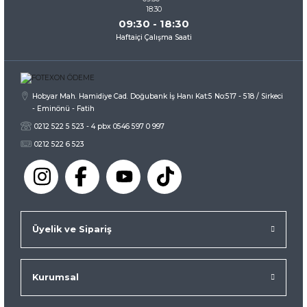
09:30 - 18:30
Haftaiçi Çalışma Saati
Gönder
Hobyar Mah. Hamidiye Cad. Doğubank İş Hanı Kat:5 No:517 - 518 / Sirkeci
- Eminönü - Fatih
0212 522 5 523 - 4 pbx 0546 597 0 997
0212 522 6 523
Üyelik ve Sipariş
Kurumsal