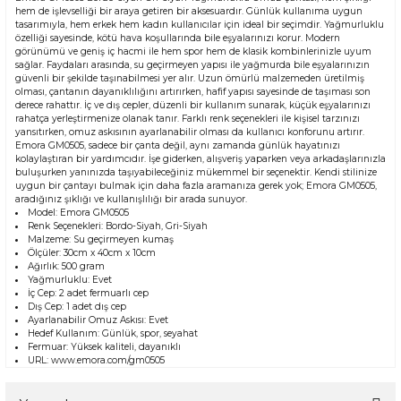
hem de işlevselliği bir araya getiren bir aksesuardır. Günlük kullanıma uygun
tasarımıyla, hem erkek hem kadın kullanıcılar için ideal bir seçimdir. Yağmurluklu
özelliği sayesinde, kötü hava koşullarında bile eşyalarınızı korur. Modern
görünümü ve geniş iç hacmi ile hem spor hem de klasik kombinlerinizle uyum
sağlar. Faydaları arasında, su geçirmeyen yapısı ile yağmurda bile eşyalarınızın
güvenli bir şekilde taşınabilmesi yer alır. Uzun ömürlü malzemeden üretilmiş
olması, çantanın dayanıklılığını artırırken, hafif yapısı sayesinde de taşıması son
derece rahattır. İç ve dış cepler, düzenli bir kullanım sunarak, küçük eşyalarınızı
rahatça yerleştirmenize olanak tanır. Farklı renk seçenekleri ile kişisel tarzınızı
yansıtırken, omuz askısının ayarlanabilir olması da kullanıcı konforunu artırır.
Emora GM0505, sadece bir çanta değil, aynı zamanda günlük hayatınızı
kolaylaştıran bir yardımcıdır. İşe giderken, alışveriş yaparken veya arkadaşlarınızla
buluşurken yanınızda taşıyabileceğiniz mükemmel bir seçenektir. Kendi stilinize
uygun bir çantayı bulmak için daha fazla aramanıza gerek yok; Emora GM0505,
aradığınız şıklığı ve kullanışlılığı bir arada sunuyor.
Model: Emora GM0505
Renk Seçenekleri: Bordo-Siyah, Gri-Siyah
Malzeme: Su geçirmeyen kumaş
Ölçüler: 30cm x 40cm x 10cm
Ağırlık: 500 gram
Yağmurluklu: Evet
İç Cep: 2 adet fermuarlı cep
Dış Cep: 1 adet dış cep
Ayarlanabilir Omuz Askısı: Evet
Hedef Kullanım: Günlük, spor, seyahat
Fermuar: Yüksek kaliteli, dayanıklı
URL: www.emora.com/gm0505