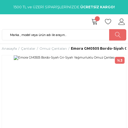
1500 TL ve ÜZERİ SİPARİŞLERİNİZDE
ÜCRETSİZ KARGO!
Anasayfa
Çantalar
Omuz Çantaları
Emora GM0505 Bordo-Siyah Gr
%3