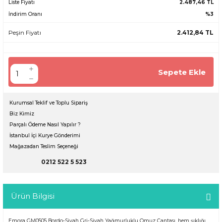
Liste Fiyatı
2.487,46 TL
İndirim Oranı
%3
Peşin Fiyatı
2.412,84 TL
Sepete Ekle
Kurumsal Teklif ve Toplu Sipariş
Biz Kimiz
Parçalı Ödeme Nasıl Yapılır ?
İstanbul İçi Kurye Gönderimi
Mağazadan Teslim Seçeneği
0212 522 5 523
Ürün Bilgisi
Emora GM0505 Bordo-Siyah Gri-Siyah Yağmurluklu Omuz Çantası, hem şıklığı