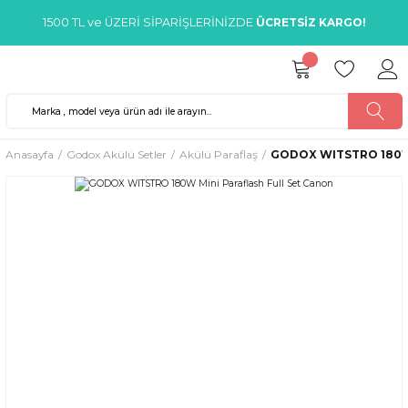
1500 TL ve ÜZERİ SİPARİŞLERİNİZDE
ÜCRETSİZ KARGO!
Anasayfa
Godox Akülü Setler
Akülü Paraflaş
GODOX WITSTRO 180W M