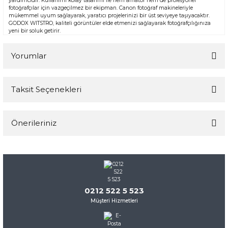
yardımcıdır. Kullanımı kolay tasarımı ile hem amatör hem de profesyonel
fotoğrafçılar için vazgeçilmez bir ekipman. Canon fotoğraf makineleriyle
mükemmel uyum sağlayarak, yaratıcı projelerinizi bir üst seviyeye taşıyacaktır.
GODOX WITSTRO, kaliteli görüntüler elde etmenizi sağlayarak fotoğrafçılığınıza
yeni bir soluk getirir.
Yorumlar
Taksit Seçenekleri
Bu ürüne ilk yorumu siz yapın!
Önerileriniz
Yorum Yaz
Bu ürünün fiyat bilgisi, resim, ürün açıklamalarında ve diğer
konularda yetersiz gördüğünüz noktaları öneri formunu
kullanarak tarafımıza iletebilirsiniz.
Görüş ve önerileriniz için teşekkür ederiz.
0212 522 5 523
Müşteri Hizmetleri
Ürün resmi kalitesiz, bozuk veya görüntülenemiyor.
Ürün açıklamasında eksik bilgiler bulunuyor.