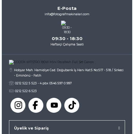
Ürün bilgilerinde hatalar bulunuyor.
E-Posta
Ürün fiyatı diğer sitelerden daha pahalı.
info@fotografmakinalari.com
Bu ürüne benzer farklı alternatifler olmalı.
09:30 - 18:30
Haftaiçi Çalışma Saati
Gönder
Hobyar Mah. Hamidiye Cad. Doğubank İş Hanı Kat:5 No:517 - 518 / Sirkeci
- Eminönü - Fatih
0212 522 5 523 - 4 pbx 0546 597 0 997
0212 522 6 523
Üyelik ve Sipariş