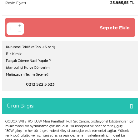
Peşin Fiyatı
25.985,55 TL
Sepete Ekle
Kurumsal Teklif ve Toplu Sipariş
Biz Kimiz
Parçalı Ödeme Nasıl Yapılır ?
İstanbul İçi Kurye Gönderimi
Mağazadan Teslim Seçeneği
0212 522 5 523
Ürün Bilgisi
GODOX WITSTRO 180W Mini Paraflash Full Set Canon, profesyonel fotoğrafçılar için
mükemmel bir aydınlatma çözümüdür. Bu kompakt ve hafif paraflaş, güçlü
180W çıkışı ile her türlü çekimde etkileyici sonuçlar elde etmenizi sağlar. Yüksek
renk doğruluğu ve hızlı şarj süresi sayesinde, her anı yakalamak için ideal bir