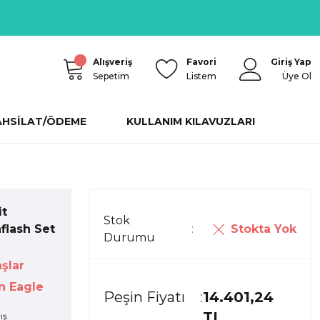
Alışveriş
Favori
Giriş Yap
Sepetim
Listem
Üye Ol
AHSİLAT/ÖDEME
KULLANIM KILAVUZLARI
it
Stok
Stokta Yok
flash Set
Durumu
aşlar
n Eagle
Peşin Fiyatı
14.401,24
TL