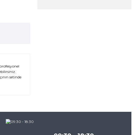
 profesyonel
ilirsiniz.
çının setinde
za