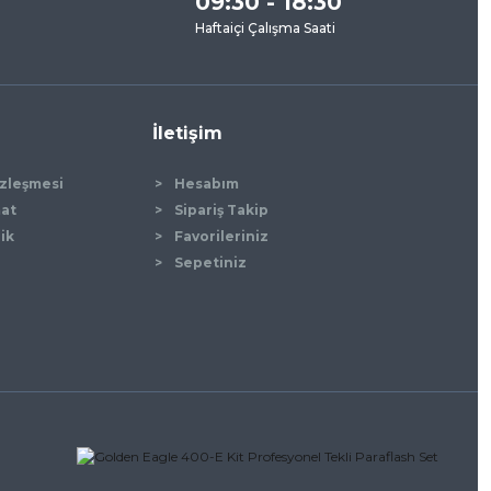
09:30 - 18:30
Haftaiçi Çalışma Saati
İletişim
özleşmesi
Hesabım
mat
Sipariş Takip
lik
Favorileriniz
Sepetiniz