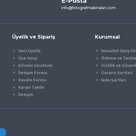
E-Posta
Yorum Yaz
info@fotografmakinalari.com
Üyelik ve Sipariş
Kurumsal
Yeni Üyelik
Mesafeli Satış S
Üye Girişi
Ödeme ve Tesli
Şifremi Unuttum
Gizlilik ve Güven
İletişim Formu
Garanti Şartları
Gönder
Havale Formu
İade Şartları
Kargo Takibi
İletişim