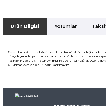
Ürün Bilgisi
Yorumlar
Taksi
Golden Eagle 400-E Kit Profesyonel Tekli Paraflash Set, fotoğrafçılık tut
düzeyde çekimler yapmanıza olanak tanır. Kullanıcı dostu tasarımı sayesin
Taşınabilir yapısı, dış mekan çekimlerinde de rahatlık sağlar. Üstelik, d
bulunması gereken bir üründür, kaçırmayın!
Bu ürünün fiyat bilgisi, resim, ürün açıklamalarında ve diğer kon
iletebilirsiniz.
Bu ürü
Görüş ve önerileriniz için teşekkür ederiz.
Ürün resmi kalitesiz, bozuk veya görüntülenemiyor.