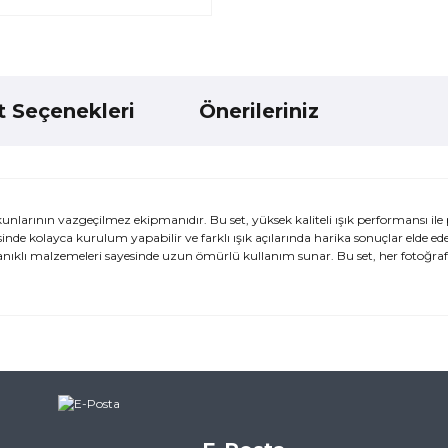
t Seçenekleri
Önerileriniz
kunlarının vazgeçilmez ekipmanıdır. Bu set, yüksek kaliteli ışık performansı ile
de kolayca kurulum yapabilir ve farklı ışık açılarında harika sonuçlar elde edeb
ayanıklı malzemeleri sayesinde uzun ömürlü kullanım sunar. Bu set, her fotoğraf
ularda yetersiz gördüğünüz noktaları öneri formunu kullanarak tarafımı
ne ilk yorumu siz yapın!