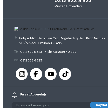
0212 522 5 523
Müşteri Hizmetleri
Ürün açıklamasında eksik bilgiler bulunuyor.
Ürün bilgilerinde hatalar bulunuyor.
Ürün fiyatı diğer sitelerden daha pahalı.
Bu ürüne benzer farklı alternatifler olmalı.
Hobyar Mah. Hamidiye Cad. Doğubank İş Hanı Kat:5 No:517 -
518 / Sirkeci - Eminönü - Fatih
0212 522 5 523 - 4 pbx 0546 597 0 997
0212 522 6 523
Fırsat Aboneliği
Kaydol