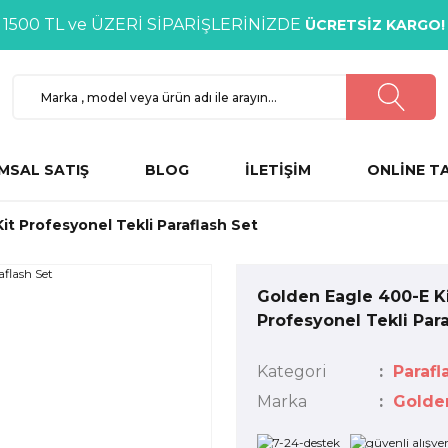
1500 TL ve ÜZERİ SİPARİŞLERİNİZDE
ÜCRETSİZ KARGO!
MSAL SATIŞ
BLOG
İLETİŞİM
ONLİNE T
it Profesyonel Tekli Paraflash Set
Golden Eagle 400-E K
Profesyonel Tekli Para
Kategori
Parafl
Marka
Golde