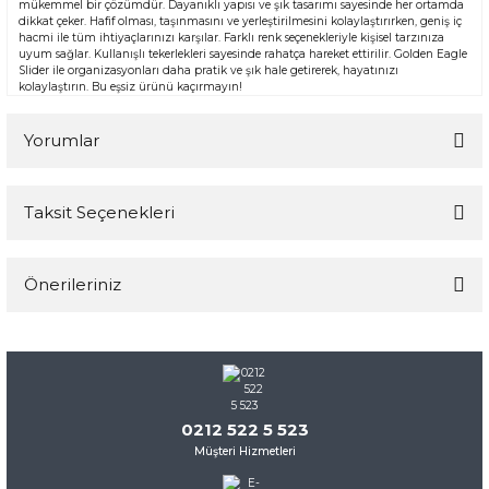
mükemmel bir çözümdür. Dayanıklı yapısı ve şık tasarımı sayesinde her ortamda
dikkat çeker. Hafif olması, taşınmasını ve yerleştirilmesini kolaylaştırırken, geniş iç
hacmi ile tüm ihtiyaçlarınızı karşılar. Farklı renk seçenekleriyle kişisel tarzınıza
uyum sağlar. Kullanışlı tekerlekleri sayesinde rahatça hareket ettirilir. Golden Eagle
Slider ile organizasyonları daha pratik ve şık hale getirerek, hayatınızı
kolaylaştırın. Bu eşsiz ürünü kaçırmayın!
Yorumlar
Taksit Seçenekleri
Bu ürüne ilk yorumu siz yapın!
Önerileriniz
Yorum Yaz
Bu ürünün fiyat bilgisi, resim, ürün açıklamalarında ve diğer
konularda yetersiz gördüğünüz noktaları öneri formunu
kullanarak tarafımıza iletebilirsiniz.
Görüş ve önerileriniz için teşekkür ederiz.
0212 522 5 523
Müşteri Hizmetleri
Ürün resmi kalitesiz, bozuk veya görüntülenemiyor.
Ürün açıklamasında eksik bilgiler bulunuyor.