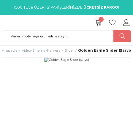
1500 TL ve ÜZERİ SİPARİŞLERİNİZDE
ÜCRETSİZ KARGO!
Anasayfa
Video-Sinema-Kamera
Slider
Golden Eagle Slider (Şaryo)