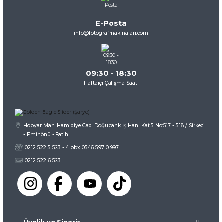
Ürün bilgilerinde hatalar bulunuyor.
E-Posta
Ürün fiyatı diğer sitelerden daha pahalı.
info@fotografmakinalari.com
Bu ürüne benzer farklı alternatifler olmalı.
09:30 - 18:30
Haftaiçi Çalışma Saati
Gönder
Hobyar Mah. Hamidiye Cad. Doğubank İş Hanı Kat:5 No:517 - 518 / Sirkeci
- Eminönü - Fatih
0212 522 5 523 - 4 pbx 0546 597 0 997
0212 522 6 523
Üyelik ve Sipariş