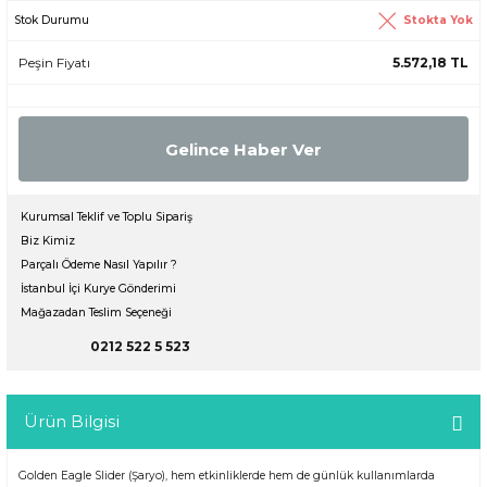
Stokta Yok
Stok Durumu
Peşin Fiyatı
5.572,18 TL
Gelince Haber Ver
Kurumsal Teklif ve Toplu Sipariş
Biz Kimiz
Parçalı Ödeme Nasıl Yapılır ?
İstanbul İçi Kurye Gönderimi
Mağazadan Teslim Seçeneği
0212 522 5 523
Ürün Bilgisi
Golden Eagle Slider (Şaryo), hem etkinliklerde hem de günlük kullanımlarda