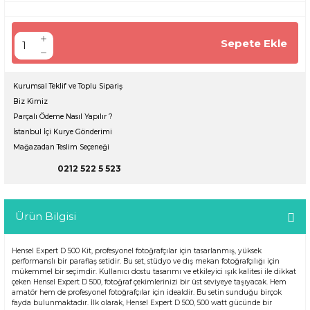
Sepete Ekle
Kurumsal Teklif ve Toplu Sipariş
Biz Kimiz
Parçalı Ödeme Nasıl Yapılır ?
İstanbul İçi Kurye Gönderimi
Mağazadan Teslim Seçeneği
0212 522 5 523
Ürün Bilgisi
Hensel Expert D 500 Kit, profesyonel fotoğrafçılar için tasarlanmış, yüksek
performanslı bir paraflaş setidir. Bu set, stüdyo ve dış mekan fotoğrafçılığı için
mükemmel bir seçimdir. Kullanıcı dostu tasarımı ve etkileyici ışık kalitesi ile dikkat
çeken Hensel Expert D 500, fotoğraf çekimlerinizi bir üst seviyeye taşıyacak. Hem
amatör hem de profesyonel fotoğrafçılar için idealdir. Bu setin sunduğu birçok
fayda bulunmaktadır. İlk olarak, Hensel Expert D 500, 500 watt gücünde bir