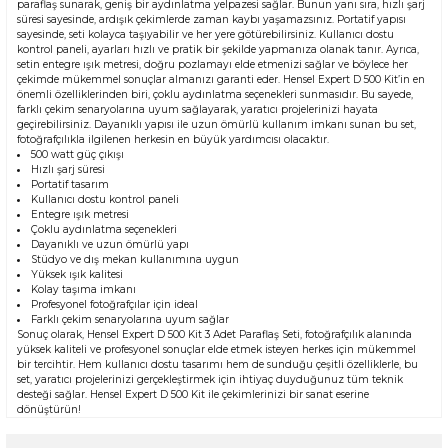
paraflaş sunarak, geniş bir aydınlatma yelpazesi sağlar. Bunun yanı sıra, hızlı şarj
süresi sayesinde, ardışık çekimlerde zaman kaybı yaşamazsınız. Portatif yapısı
sayesinde, seti kolayca taşıyabilir ve her yere götürebilirsiniz. Kullanıcı dostu
kontrol paneli, ayarları hızlı ve pratik bir şekilde yapmanıza olanak tanır. Ayrıca,
setin entegre ışık metresi, doğru pozlamayı elde etmenizi sağlar ve böylece her
çekimde mükemmel sonuçlar almanızı garanti eder. Hensel Expert D 500 Kit’in en
önemli özelliklerinden biri, çoklu aydınlatma seçenekleri sunmasıdır. Bu sayede,
farklı çekim senaryolarına uyum sağlayarak, yaratıcı projelerinizi hayata
geçirebilirsiniz. Dayanıklı yapısı ile uzun ömürlü kullanım imkanı sunan bu set,
fotoğrafçılıkla ilgilenen herkesin en büyük yardımcısı olacaktır.
500 watt güç çıkışı
Hızlı şarj süresi
Portatif tasarım
Kullanıcı dostu kontrol paneli
Entegre ışık metresi
Çoklu aydınlatma seçenekleri
Dayanıklı ve uzun ömürlü yapı
Stüdyo ve dış mekan kullanımına uygun
Yüksek ışık kalitesi
Kolay taşıma imkanı
Profesyonel fotoğrafçılar için ideal
Farklı çekim senaryolarına uyum sağlar
Sonuç olarak, Hensel Expert D 500 Kit 3 Adet Paraflaş Seti, fotoğrafçılık alanında
yüksek kaliteli ve profesyonel sonuçlar elde etmek isteyen herkes için mükemmel
bir tercihtir. Hem kullanıcı dostu tasarımı hem de sunduğu çeşitli özelliklerle, bu
set, yaratıcı projelerinizi gerçekleştirmek için ihtiyaç duyduğunuz tüm teknik
desteği sağlar. Hensel Expert D 500 Kit ile çekimlerinizi bir sanat eserine
dönüştürün!