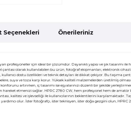
t Seçenekleri
Önerileriniz
profesyoneller için ideal bir çözümdür. Dayanıklı yapısı ve şık tasarımı ile 
antası olarak kullanılabilen bu ürün, fotoğraf ekipmanları, elektronik cihazl
llanıcı dostu özellikleri ve teknik detayları ile dikkat çekiyor. Bu taşıma çant
arbelere, suya ve toza karşı korur. Yüksek kaliteli malzemelerden üretilmiş olmas
orunu artırırken, iç tasarımı ise eşyalarınızı düzenli bir şekilde yerleştirme
madan hareket etmenizi sağlar. HPRC 2780 CW, hem profesyonel hem de amatör k
 kalitesi ve işlevselliği ile kullanıcılarının beklentilerini karşılamaktadır. Taş
yardımcı olur. İster fotoğrafçı, ister teknisyen, ister doğa gezgini olun, HPR