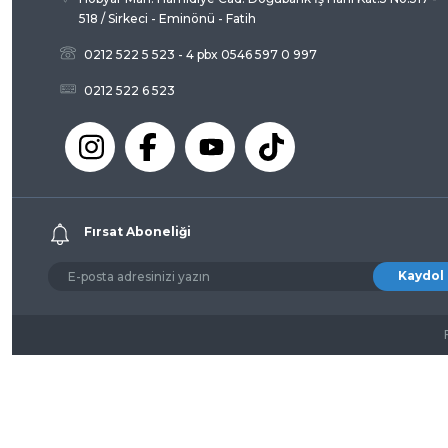
518 / Sirkeci - Eminönü - Fatih
0212 522 5 523 - 4 pbx 0546 597 0 997
0212 522 6 523
Fırsat Aboneliği
Kaydol