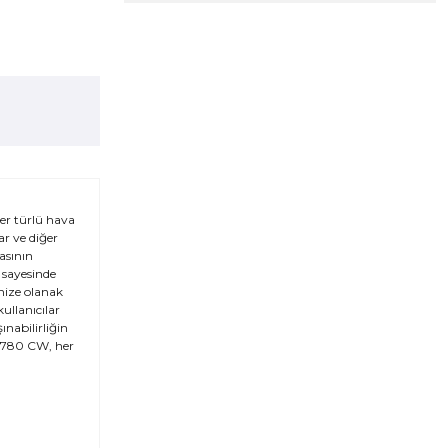
her türlü hava
ar ve diğer
asının
ı sayesinde
nize olanak
ullanıcılar
ınabilirliğin
C 2780 CW, her