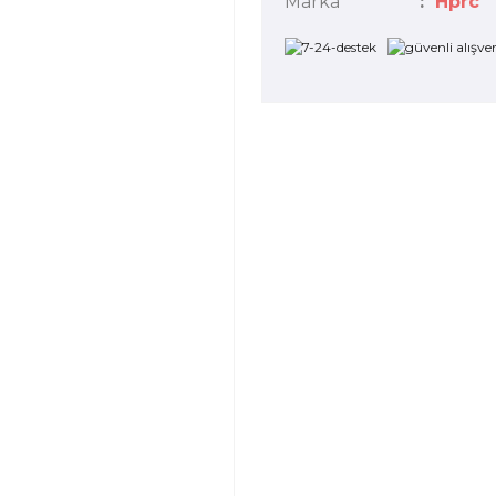
Marka
Hprc