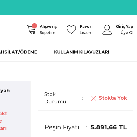
Alışveriş
Favori
Giriş Yap
Sepetim
Listem
Üye Ol
AHSİLAT/ÖDEME
KULLANIM KILAVUZLARI
iyah
Stok
Stokta Yok
Durumu
akt
e
Peşin Fiyatı
5.891,66 TL
arı