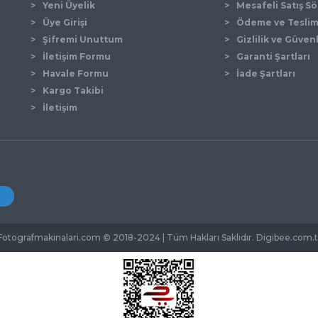
Yeni Üyelik
Mesafeli Satış S
Üye Girişi
Ödeme ve Tesli
Şifremi Unuttum
Gizlilik ve Güven
İletişim Formu
Garanti Şartları
Gönder
Havale Formu
İade Şartları
Kargo Takibi
İletişim
Fotografmakinalari.com © 2018-2024 | Tüm Hakları Saklıdır. Digibee.com.t