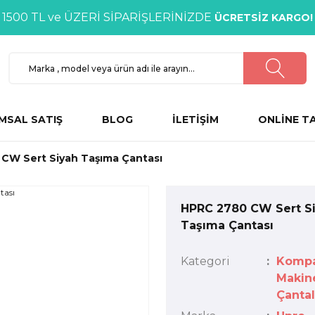
1500 TL ve ÜZERİ SİPARİŞLERİNİZDE
ÜCRETSİZ KARGO!
MSAL SATIŞ
BLOG
İLETİŞİM
ONLİNE T
CW Sert Siyah Taşıma Çantası
HPRC 2780 CW Sert S
Taşıma Çantası
Kategori
Komp
Makin
Çantal