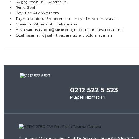
Su geçirmezlik: IP67 sertifikalı
Renk: Siyah
Boyutlar: 41 x 33 x 17 cm
Taşıma Konforu: Ergonomik tutma yerleri ve omuz askısı
Güvenlik: Kilitlenebilir mekanizma
Hava Valfi: Basınç değişiklikleri için otomatik hava boşaltma
Özel Tasarım: Kişisel ihtiyaçlara göre iç bölüm ayarları
Bu ürünün fiyat bilgisi, resim, ürün açıklamalarında ve diğer kon
iletebilirsiniz.
Bu ürü
Görüş ve önerileriniz için teşekkür ederiz.
0212 522 5 523
Ürün resmi kalitesiz, bozuk veya görüntülenemiyor.
Müşteri Hizmetleri
Ürün açıklamasında eksik bilgiler bulunuyor.
Ürün bilgilerinde hatalar bulunuyor.
Ürün fiyatı diğer sitelerden daha pahalı.
Bu ürüne benzer farklı alternatifler olmalı.
Hobyar Mah. Hamidiye Cad. Doğubank İş Hanı Kat:5 No:517 -