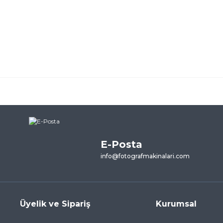
ularda yetersiz gördüğünüz noktaları öneri formunu kullanarak tarafımı
ne ilk yorumu siz yapın!
E-Posta
Yorum Yaz
info@fotografmakinalari.com
Üyelik ve Sipariş
Kurumsal