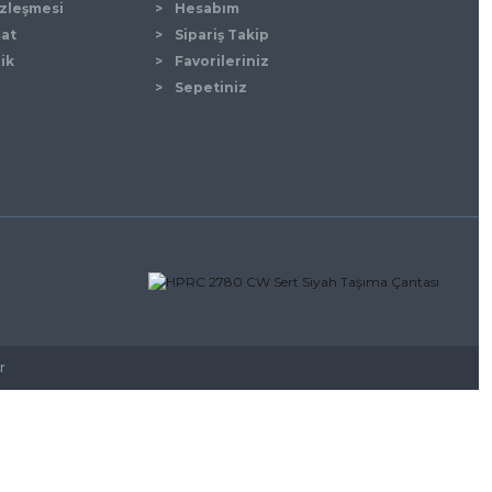
özleşmesi
Hesabım
mat
Sipariş Takip
lik
Favorileriniz
Sepetiniz
r