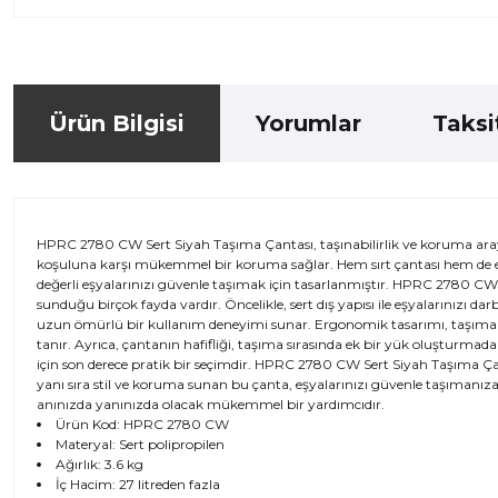
Ürün Bilgisi
Yorumlar
Taksi
HPRC 2780 CW Sert Siyah Taşıma Çantası, taşınabilirlik ve koruma arayan 
koşuluna karşı mükemmel bir koruma sağlar. Hem sırt çantası hem de el ç
değerli eşyalarınızı güvenle taşımak için tasarlanmıştır. HPRC 2780 CW, ku
sunduğu birçok fayda vardır. Öncelikle, sert dış yapısı ile eşyalarınızı d
uzun ömürlü bir kullanım deneyimi sunar. Ergonomik tasarımı, taşıma konf
tanır. Ayrıca, çantanın hafifliği, taşıma sırasında ek bir yük oluştur
için son derece pratik bir seçimdir. HPRC 2780 CW Sert Siyah Taşıma Çantası,
yanı sıra stil ve koruma sunan bu çanta, eşyalarınızı güvenle taşımanıza 
anınızda yanınızda olacak mükemmel bir yardımcıdır.
Ürün Kod: HPRC 2780 CW
Materyal: Sert polipropilen
Ağırlık: 3.6 kg
İç Hacim: 27 litreden fazla