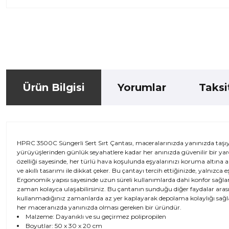
Ürün Bilgisi
Yorumlar
Taksi
HPRC 3500C Süngerli Sert Sırt Çantası, maceralarınızda yanınızda taşı
yürüyüşlerinden günlük seyahatlere kadar her anınızda güvenilir bir yar
özelliği sayesinde, her türlü hava koşulunda eşyalarınızı koruma altın
ve akıllı tasarımı ile dikkat çeker. Bu çantayı tercih ettiğinizde, yalnız
Ergonomik yapısı sayesinde uzun süreli kullanımlarda dahi konfor sağlar. H
zaman kolayca ulaşabilirsiniz. Bu çantanın sunduğu diğer faydalar arasınd
kullanmadığınız zamanlarda az yer kaplayarak depolama kolaylığı sağla
her maceranızda yanınızda olması gereken bir üründür.
Malzeme: Dayanıklı ve su geçirmez polipropilen
Boyutlar: 50 x 30 x 20 cm