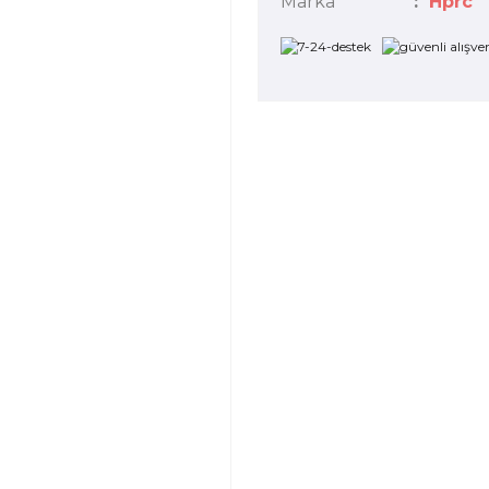
Marka
Hprc