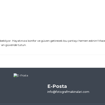
zi bekliyor. Hayatınıza konfor ve güven getirecek bu çantayı hemen edinin! Mace
er an güvende tutun.
ularda yetersiz gördüğünüz noktaları öneri formunu kullanarak tarafımı
ne ilk yorumu siz yapın!
E-Posta
Yorum Yaz
info@fotografmakinalari.com