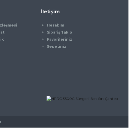
İletişim
özleşmesi
Hesabım
mat
Sipariş Takip
lik
Favorileriniz
Sepetiniz
r