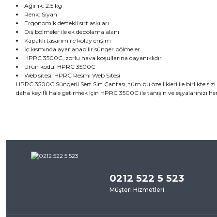
Ağırlık: 2.5 kg
Renk: Siyah
Ergonomik destekli sırt askıları
Dış bölmeler ile ek depolama alanı
Kapaklı tasarım ile kolay erişim
İç kısmında ayarlanabilir sünger bölmeler
HPRC 3500C, zorlu hava koşullarına dayanıklıdır
Ürün kodu: HPRC 3500C
Web sitesi:
HPRC Resmi Web Sitesi
HPRC 3500C Süngerli Sert Sırt Çantası, tüm bu özellikleri ile birlikte si
daha keyifli hale getirmek için HPRC 3500C ile tanışın ve eşyalarınızı h
Bu ürünün fiyat bilgisi, resim, ürün açıklamalarında ve diğer kon
iletebilirsiniz.
Bu ürü
Görüş ve önerileriniz için teşekkür ederiz.
0212 522 5 523
Ürün resmi kalitesiz, bozuk veya görüntülenemiyor.
Müşteri Hizmetleri
Ürün açıklamasında eksik bilgiler bulunuyor.
Ürün bilgilerinde hatalar bulunuyor.