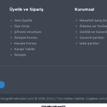
Üyelik ve Sipariş
Kurumsal
Yeni Üyelik
Mesafeli Satış S
Üye Girişi
Ödeme ve Tesli
Şifremi Unuttum
Gizlilik ve Güven
İletişim Formu
Garanti Şartları
Gönder
Havale Formu
İade Şartları
Kargo Takibi
İletişim
Fotografmakinalari.com © 2018-2024 | Tüm Hakları Saklıdır. Digibee.com.t