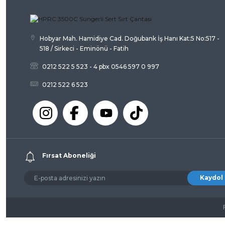
Ürün fiyatı diğer sitelerden daha pahalı.
Bu ürüne benzer farklı alternatifler olmalı.
Hobyar Mah. Hamidiye Cad. Doğubank İş Hanı Kat:5 No:517 -
518 / Sirkeci - Eminönü - Fatih
0212 522 5 523 - 4 pbx 0546 597 0 997
0212 522 6 523
Fırsat Aboneliği
Kaydol