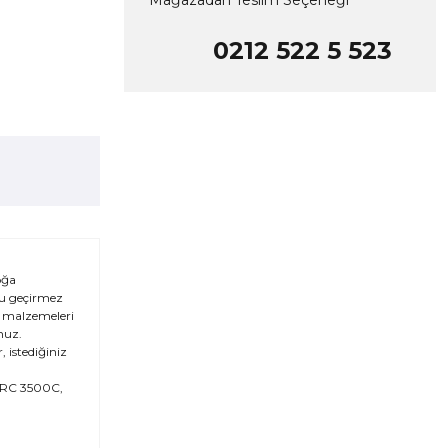
Mağazadan Teslim Seçeneği
0212 522 5 523
oğa
Su geçirmez
ı malzemeleri
nuz.
 istediğiniz
HPRC 3500C,