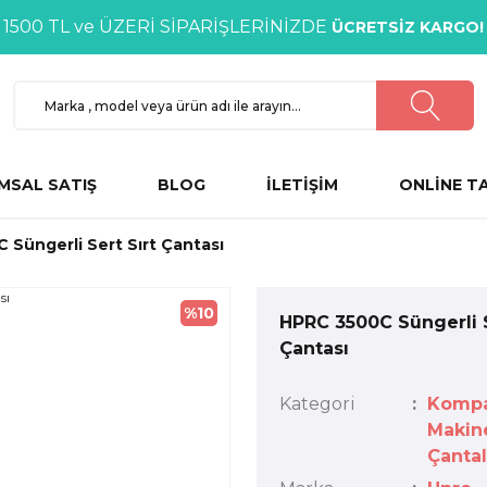
1500 TL ve ÜZERİ SİPARİŞLERİNİZDE
ÜCRETSİZ KARGO!
MSAL SATIŞ
BLOG
İLETİŞİM
ONLİNE T
 Süngerli Sert Sırt Çantası
%10
HPRC 3500C Süngerli S
Çantası
Kategori
Komp
Makin
Çantal