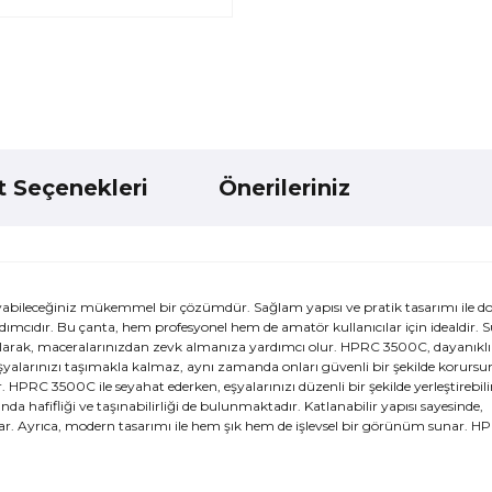
t Seçenekleri
Önerileriniz
yabileceğiniz mükemmel bir çözümdür. Sağlam yapısı ve pratik tasarımı ile d
dımcıdır. Bu çanta, hem profesyonel hem de amatör kullanıcılar için idealdir. 
a alarak, maceralarınızdan zevk almanıza yardımcı olur. HPRC 3500C, dayanıkl
ca eşyalarınızı taşımakla kalmaz, aynı zamanda onları güvenli bir şekilde korursu
PRC 3500C ile seyahat ederken, eşyalarınızı düzenli bir şekilde yerleştirebilir,
a hafifliği ve taşınabilirliği de bulunmaktadır. Katlanabilir yapısı sayesinde,
r. Ayrıca, modern tasarımı ile hem şık hem de işlevsel bir görünüm sunar. 