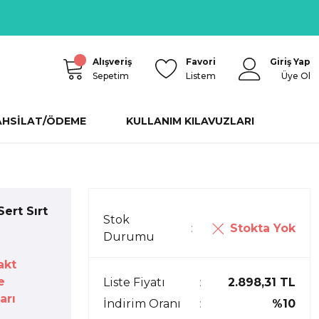
Alışveriş
Favori
Giriş Yap
Sepetim
Listem
Üye Ol
AHSİLAT/ÖDEME
KULLANIM KILAVUZLARI
ert Sırt
Stok
Stokta Yok
Durumu
akt
e
Liste Fiyatı
2.898,31 TL
arı
İndirim Oranı
%10