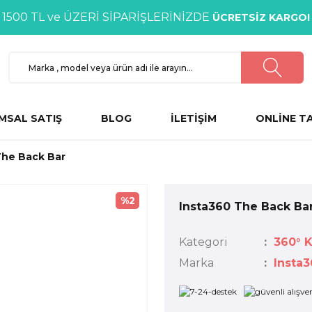
1500 TL ve ÜZERİ SİPARİŞLERİNİZDE
ÜCRETSİZ KARGO!
MSAL SATIŞ
BLOG
İLETİŞİM
ONLİNE T
The Back Bar
%2
Insta360 The Back Ba
Kategori
360° 
Marka
Insta3