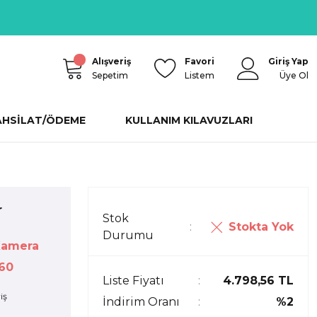
Alışveriş
Favori
Giriş Yap
Sepetim
Listem
Üye Ol
AHSİLAT/ÖDEME
KULLANIM KILAVUZLARI
r
Stok
Stokta Yok
Durumu
Kamera
60
Liste Fiyatı
4.798,56 TL
İndirim Oranı
%2