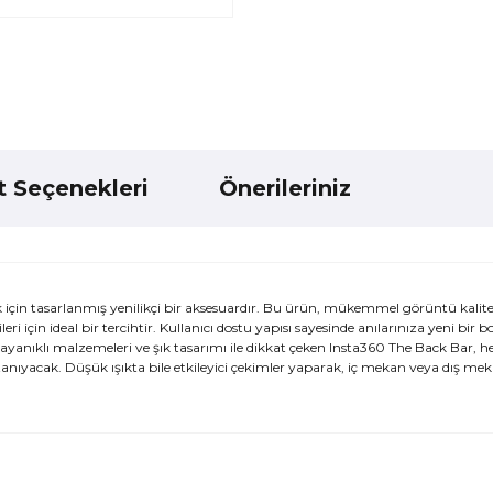
t Seçenekleri
Önerileriniz
için tasarlanmış yenilikçi bir aksesuardır. Bu ürün, mükemmel görüntü kalite
 için ideal bir tercihtir. Kullanıcı dostu yapısı sayesinde anılarınıza yeni bir 
ayanıklı malzemeleri ve şık tasarımı ile dikkat çeken Insta360 The Back Bar, he
tanıyacak. Düşük ışıkta bile etkileyici çekimler yaparak, iç mekan veya dış mek
ularda yetersiz gördüğünüz noktaları öneri formunu kullanarak tarafımı