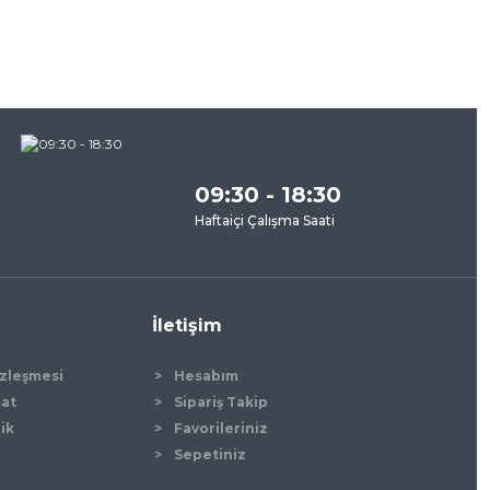
09:30 - 18:30
Haftaiçi Çalışma Saati
İletişim
özleşmesi
Hesabım
mat
Sipariş Takip
lik
Favorileriniz
Sepetiniz