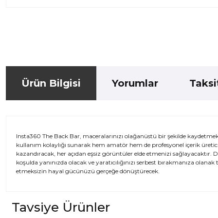
Ürün Bilgisi
Yorumlar
Taksi
Insta360 The Back Bar, maceralarınızı olağanüstü bir şekilde kaydetmek 
kullanım kolaylığı sunarak hem amatör hem de profesyonel içerik üreticileri
kazandıracak, her açıdan eşsiz görüntüler elde etmenizi sağlayacaktır. D
koşulda yanınızda olacak ve yaratıcılığınızı serbest bırakmanıza olanak 
etmeksizin hayal gücünüzü gerçeğe dönüştürecek.
Tavsiye Ürünler
Bu ürünün fiyat bilgisi, resim, ürün açıklamalarında ve diğer kon