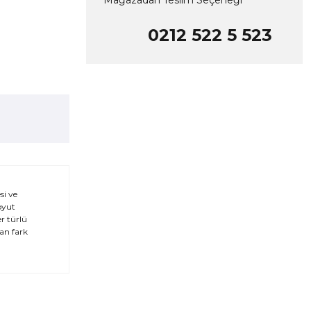
Mağazadan Teslim Seçeneği
0212 522 5 523
si ve
boyut
r türlü
an fark
za