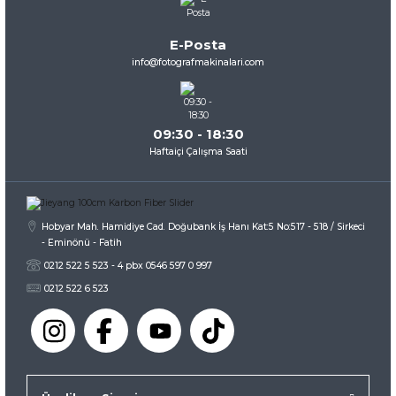
Ürün açıklamasında eksik bilgiler bulunuyor.
Ürün bilgilerinde hatalar bulunuyor.
E-Posta
Ürün fiyatı diğer sitelerden daha pahalı.
info@fotografmakinalari.com
Bu ürüne benzer farklı alternatifler olmalı.
09:30 - 18:30
Haftaiçi Çalışma Saati
Gönder
Hobyar Mah. Hamidiye Cad. Doğubank İş Hanı Kat:5 No:517 - 518 / Sirkeci
- Eminönü - Fatih
0212 522 5 523 - 4 pbx 0546 597 0 997
0212 522 6 523