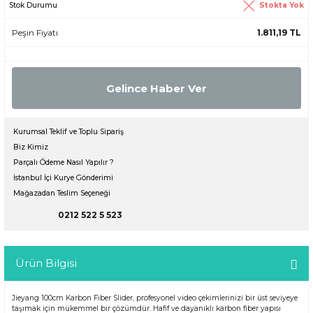
Stokta Yok
Stok Durumu
Peşin Fiyatı
1.811,19 TL
Gelince Haber Ver
Kurumsal Teklif ve Toplu Sipariş
Biz Kimiz
Parçalı Ödeme Nasıl Yapılır ?
İstanbul İçi Kurye Gönderimi
Mağazadan Teslim Seçeneği
0212 522 5 523
Ürün Bilgisi
Jieyang 100cm Karbon Fiber Slider, profesyonel video çekimlerinizi bir üst seviyeye
taşımak için mükemmel bir çözümdür. Hafif ve dayanıklı karbon fiber yapısı