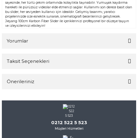
sayesinde, her türlü çekim ortamında kolaylıkla taşınabilir. Yumuşak kaydırma
hareketi ile pürüzsüz videolar elde etmenizi sağlar. Kullanımı son derece basit olan
bu slider, her seviyeden kullanıcı için idealdir. Gelişmiş tasarımı, yaratıcı
projelerinizde size esneklik sunarak, sinematografi becerilerinizi geliştirecek.
Jieyang 100cm Karbon Fiber Slider ile içeriklerinizi profesyonel bir düzeye taşıyın
ve izleyicilerinizi etkileyin!
Yorumlar
Taksit Seçenekleri
Bu ürüne ilk yorumu siz yapın!
Önerileriniz
Yorum Yaz
Bu ürünün fiyat bilgisi, resim, ürün açıklamalarında ve diğer
konularda yetersiz gördüğünüz noktaları öneri formunu
kullanarak tarafımıza iletebilirsiniz.
Görüş ve önerileriniz için teşekkür ederiz.
0212 522 5 523
Müşteri Hizmetleri
Ürün resmi kalitesiz, bozuk veya görüntülenemiyor.