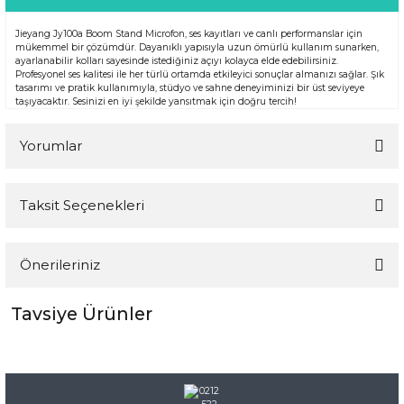
Jieyang Jy100a Boom Stand Microfon, ses kayıtları ve canlı performanslar için
mükemmel bir çözümdür. Dayanıklı yapısıyla uzun ömürlü kullanım sunarken,
ayarlanabilir kolları sayesinde istediğiniz açıyı kolayca elde edebilirsiniz.
Profesyonel ses kalitesi ile her türlü ortamda etkileyici sonuçlar almanızı sağlar. Şık
tasarımı ve pratik kullanımıyla, stüdyo ve sahne deneyiminizi bir üst seviyeye
taşıyacaktır. Sesinizi en iyi şekilde yansıtmak için doğru tercih!
Yorumlar
Taksit Seçenekleri
Bu ürüne ilk yorumu siz yapın!
Önerileriniz
Yorum Yaz
Tavsiye Ürünler
Bu ürünün fiyat bilgisi, resim, ürün açıklamalarında ve diğer
konularda yetersiz gördüğünüz noktaları öneri formunu
kullanarak tarafımıza iletebilirsiniz.
Görüş ve önerileriniz için teşekkür ederiz.