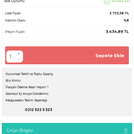
Stokta Var
Stok Durumu
Liste Fiyatı
3.733,58 TL
İndirim Oranı
%8
Peşin Fiyatı
3.434,89 TL
Sepete Ekle
Kurumsal Teklif ve Toplu Sipariş
Biz Kimiz
Parçalı Ödeme Nasıl Yapılır ?
İstanbul İçi Kurye Gönderimi
Mağazadan Teslim Seçeneği
0212 522 5 523
Ürün Bilgisi