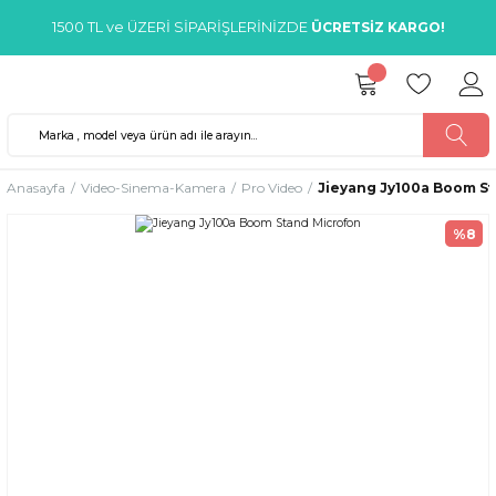
1500 TL ve ÜZERİ SİPARİŞLERİNİZDE
ÜCRETSİZ KARGO!
Anasayfa
Video-Sinema-Kamera
Pro Video
Jieyang Jy100a Boom S
%8