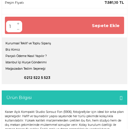
Peşin Fiyatı
7.581,10 TL
Sepete Ekle
Kurumsal Teklif ve Toplu Sipariş
Biz Kimiz
Parçalı Ödeme Nasıl Yapılır ?
İstanbul İçi Kurye Gönderimi
Mağazadan Teslim Seçeneği
0212 522 5 523
Ürün Bilgisi
Kaiser Açık Kompakt Studio Sonsuz Fon (5906), fotoğrafçılar için ideal bir arka plan
seçeneğidir. Hafif ve taşınabilir yapısı sayesinde her türlü çekimde kolaylıkla
kullanılabilir. Yüksek kaliteli malzemelerden üretilen bu fon, hem stüdyo hem de
dış mekan çekimlerinde mükemmel sonuçlar verir. Kolay kurulum özelliği ile