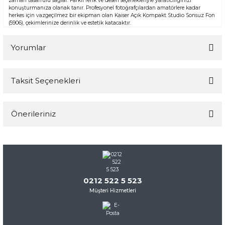
zaman tasarrufu sağlar. Farklı renk ve desen seçenekleriyle yaratıcılığınızı
konuşturmanıza olanak tanır. Profesyonel fotoğrafçılardan amatörlere kadar
herkes için vazgeçilmez bir ekipman olan Kaiser Açık Kompakt Studio Sonsuz Fon
(5906), çekimlerinize derinlik ve estetik katacaktır.
Yorumlar
Taksit Seçenekleri
Bu ürüne ilk yorumu siz yapın!
Önerileriniz
Yorum Yaz
Bu ürünün fiyat bilgisi, resim, ürün açıklamalarında ve diğer
konularda yetersiz gördüğünüz noktaları öneri formunu
kullanarak tarafımıza iletebilirsiniz.
Görüş ve önerileriniz için teşekkür ederiz.
0212 522 5 523
Müşteri Hizmetleri
Ürün resmi kalitesiz, bozuk veya görüntülenemiyor.
Ürün açıklamasında eksik bilgiler bulunuyor.
Ürün bilgilerinde hatalar bulunuyor.