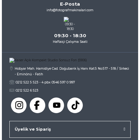
E-Posta
Ürün fiyatı diğer sitelerden daha pahalı.
info@fotografmakinalari.com
Bu ürüne benzer farklı alternatifler olmalı.
09:30 - 18:30
Haftaiçi Çalışma Saati
Gönder
Hobyar Mah. Hamidiye Cad. Doğubank İş Hanı Kat:5 No:517 - 518 / Sirkeci
- Eminönü - Fatih
0212 522 5 523 - 4 pbx 0546 597 0 997
0212 522 6 523
Üyelik ve Sipariş