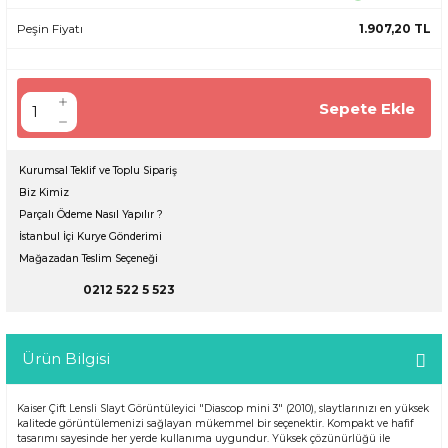
Peşin Fiyatı
1.907,20 TL
Sepete Ekle
Kurumsal Teklif ve Toplu Sipariş
Biz Kimiz
Parçalı Ödeme Nasıl Yapılır ?
İstanbul İçi Kurye Gönderimi
Mağazadan Teslim Seçeneği
0212 522 5 523
Ürün Bilgisi
Kaiser Çift Lensli Slayt Görüntüleyici "Diascop mini 3" (2010), slaytlarınızı en yüksek
kalitede görüntülemenizi sağlayan mükemmel bir seçenektir. Kompakt ve hafif
tasarımı sayesinde her yerde kullanıma uygundur. Yüksek çözünürlüğü ile