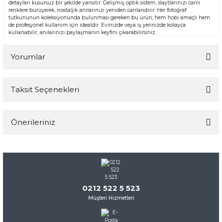
detayları kusursuz bir şekilde yansıtır. Gelişmiş optik sistem, slaytlarınızı canlı
renklere bürüyerek, nostaljik anılarınızı yeniden canlandırır. Her fotoğraf
tutkununun koleksiyonunda bulunması gereken bu ürün, hem hobi amaçlı hem
de profesyonel kullanım için idealdir. Evinizde veya iş yerinizde kolayca
kullanabilir, anılarınızı paylaşmanın keyfini çıkarabilirsiniz.
Yorumlar
Taksit Seçenekleri
Bu ürüne ilk yorumu siz yapın!
Önerileriniz
Yorum Yaz
Bu ürünün fiyat bilgisi, resim, ürün açıklamalarında ve diğer
konularda yetersiz gördüğünüz noktaları öneri formunu
kullanarak tarafımıza iletebilirsiniz.
Görüş ve önerileriniz için teşekkür ederiz.
0212 522 5 523
Müşteri Hizmetleri
Ürün resmi kalitesiz, bozuk veya görüntülenemiyor.
Ürün açıklamasında eksik bilgiler bulunuyor.