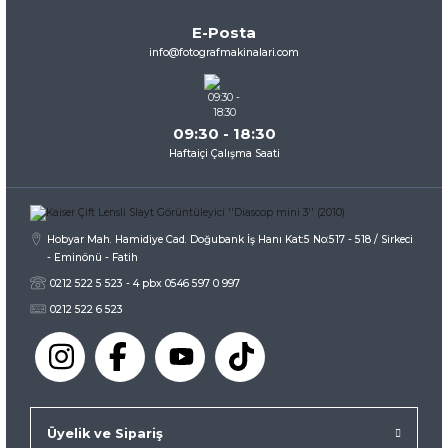
Ürün bilgilerinde hatalar bulunuyor.
E-Posta
Ürün fiyatı diğer sitelerden daha pahalı.
info@fotografmakinalari.com
Bu ürüne benzer farklı alternatifler olmalı.
09:30 - 18:30
Haftaiçi Çalışma Saati
Gönder
Hobyar Mah. Hamidiye Cad. Doğubank İş Hanı Kat:5 No:517 - 518 / Sirkeci
- Eminönü - Fatih
0212 522 5 523 - 4 pbx 0546 597 0 997
0212 522 6 523
Üyelik ve Sipariş