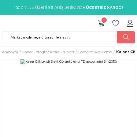
1500 TL ve ÜZERİ SİPARİŞLERİNİZDE
ÜCRETSİZ KARGO!
Anasayfa
Kaiser Fotoğraf Arşiv Ürünleri
Fotoğraf Arşivleme
Kaiser Çif