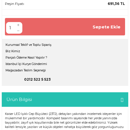
Peşin Fiyatı
691,36 TL
Sepete Ekle
Kurumsal Teklif ve Toplu Sipariş
Biz Kimiz
Parçalı Ödeme Nasıl Yapılır ?
İstanbul İçi Kurye Gönderimi
Mağazadan Teslim Seçeneği
0212 522 5 523
Ürün Bilgisi
Kaiser LED Işıklı Cep Büyüteci (2372), detayları yakından incelemek isteyenler için
mükemmel bir yardımcıdır. Kompakt tasarımı sayesinde her yerde yanınızda
taşıyabilir, zayıf ışık koşullarında bile net görüntüler elde edebilirsiniz. Yüksek
kaliteli lensiyle, yazıları ve küçük objeleri rahatça büyüterek göz yorgunluğunuzu