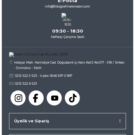
E-Posta
Ürün fiyatı diğer sitelerden daha pahalı.
info@fotografmakinalari.com
Bu ürüne benzer farklı alternatifler olmalı.
09:30 - 18:30
Haftaiçi Çalışma Saati
Gönder
Hobyar Mah. Hamidiye Cad. Doğubank İş Hanı Kat:5 No:517 - 518 / Sirkeci
- Eminönü - Fatih
0212 522 5 523 - 4 pbx 0546 597 0 997
0212 522 6 523
Üyelik ve Sipariş