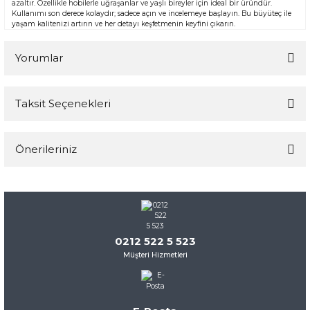
azaltır. Özellikle hobilerle uğraşanlar ve yaşlı bireyler için ideal bir üründür.
Kullanımı son derece kolaydır; sadece açın ve incelemeye başlayın. Bu büyüteç ile
yaşam kalitenizi artırın ve her detayı keşfetmenin keyfini çıkarın.
Yorumlar
Taksit Seçenekleri
Bu ürüne ilk yorumu siz yapın!
Önerileriniz
Yorum Yaz
Bu ürünün fiyat bilgisi, resim, ürün açıklamalarında ve diğer
konularda yetersiz gördüğünüz noktaları öneri formunu
kullanarak tarafımıza iletebilirsiniz.
Görüş ve önerileriniz için teşekkür ederiz.
0212 522 5 523
Müşteri Hizmetleri
Ürün resmi kalitesiz, bozuk veya görüntülenemiyor.
Ürün açıklamasında eksik bilgiler bulunuyor.
Ürün bilgilerinde hatalar bulunuyor.