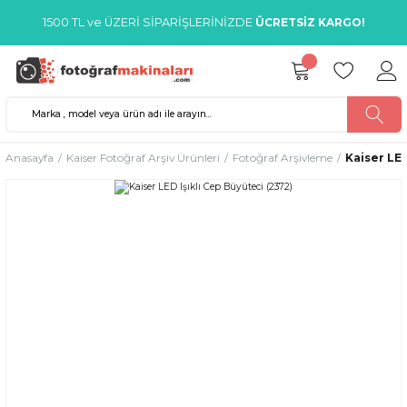
1500 TL ve ÜZERİ SİPARİŞLERİNİZDE
ÜCRETSİZ KARGO!
Anasayfa
Kaiser Fotoğraf Arşiv Ürünleri
Fotoğraf Arşivleme
Kaiser LED