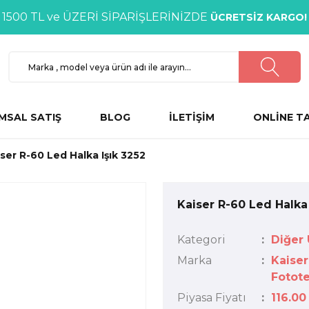
1500 TL ve ÜZERİ SİPARİŞLERİNİZDE
ÜCRETSİZ KARGO!
MSAL SATIŞ
BLOG
İLETİŞİM
ONLİNE T
ser R-60 Led Halka Işık 3252
Kaiser R-60 Led Halka 
Kategori
Diğer 
Marka
Kaiser
Fotot
Piyasa Fiyatı
116.00