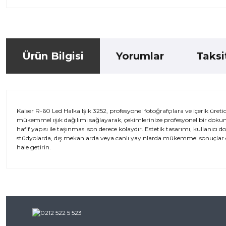
Ürün Bilgisi
Yorumlar
Taksi
Kaiser R-60 Led Halka Işık 3252, profesyonel fotoğrafçılara ve içerik üret
mükemmel ışık dağılımı sağlayarak, çekimlerinize profesyonel bir dokunuş
hafif yapısı ile taşınması son derece kolaydır. Estetik tasarımı, kullanıcı dos
stüdyolarda, dış mekanlarda veya canlı yayınlarda mükemmel sonuçlar elde
hale getirin.
Bu ürünün fiyat bilgisi, resim, ürün açıklamalarında ve diğer kon
iletebilirsiniz.
Bu ürü
Görüş ve önerileriniz için teşekkür ederiz.