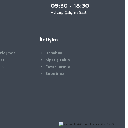
09:30 - 18:30
Haftaiçi Çalışma Saati
İletişim
özleşmesi
Hesabım
mat
Sipariş Takip
lik
Favorileriniz
Sepetiniz