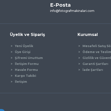
E-Posta
Yorum Yaz
info@fotografmakinalari.com
Üyelik ve Sipariş
Kurumsal
Yeni Üyelik
Mesafeli Satış S
Üye Girişi
Ödeme ve Tesli
Şifremi Unuttum
Gizlilik ve Güven
İletişim Formu
Garanti Şartları
Gönder
Havale Formu
İade Şartları
Kargo Takibi
İletişim