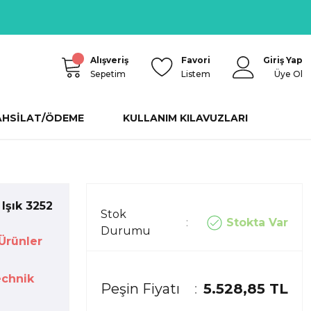
Alışveriş
Favori
Giriş Yap
Sepetim
Listem
Üye Ol
AHSİLAT/ÖDEME
KULLANIM KILAVUZLARI
Işık 3252
Stok
Stokta Var
Durumu
Ürünler
echnik
Peşin Fiyatı
5.528,85 TL