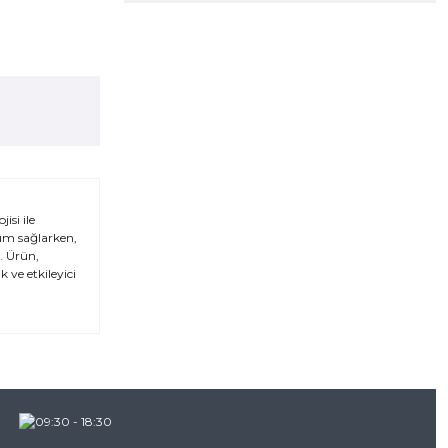
isi ile
yum sağlarken,
r. Ürün,
 ve etkileyici
za