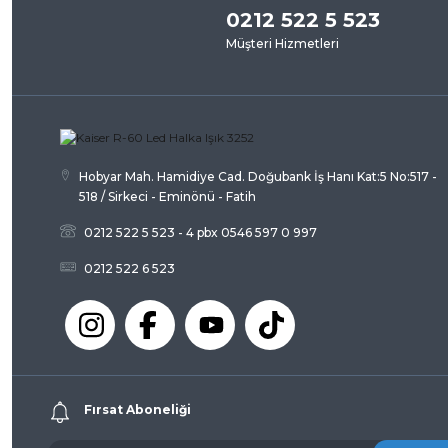
0212 522 5 523
Ürün resmi kalitesiz, bozuk veya görüntülenemiyor.
Müşteri Hizmetleri
Ürün açıklamasında eksik bilgiler bulunuyor.
Ürün bilgilerinde hatalar bulunuyor.
Ürün fiyatı diğer sitelerden daha pahalı.
Bu ürüne benzer farklı alternatifler olmalı.
Hobyar Mah. Hamidiye Cad. Doğubank İş Hanı Kat:5 No:517 -
518 / Sirkeci - Eminönü - Fatih
0212 522 5 523 - 4 pbx 0546 597 0 997
0212 522 6 523
Fırsat Aboneliği