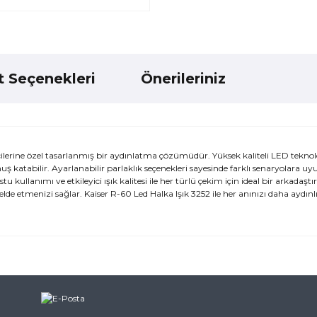
t Seçenekleri
Önerileriniz
icilerine özel tasarlanmış bir aydınlatma çözümüdür. Yüksek kaliteli LED teknoloj
 katabilir. Ayarlanabilir parlaklık seçenekleri sayesinde farklı senaryolara u
tu kullanımı ve etkileyici ışık kalitesi ile her türlü çekim için ideal bir arkadaştı
 etmenizi sağlar. Kaiser R-60 Led Halka Işık 3252 ile her anınızı daha aydınlık
ularda yetersiz gördüğünüz noktaları öneri formunu kullanarak tarafımı
ne ilk yorumu siz yapın!