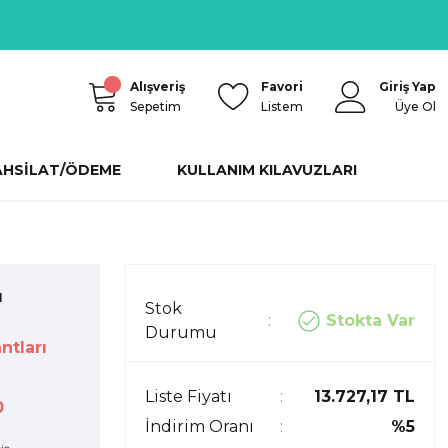
Alışveriş
Favori
Giriş Yap
Sepetim
Listem
Üye Ol
AHSİLAT/ÖDEME
KULLANIM KILAVUZLARI
ı
Stok
Stokta Var
Durumu
ntları
Liste Fiyatı
13.727,17 TL
0
İndirim Oranı
%5