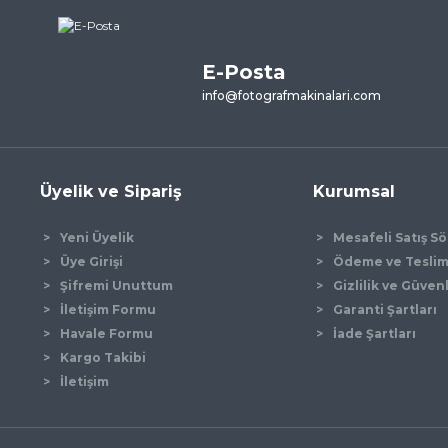
ne ilk yorumu siz yapın!
E-Posta
Yorum Yaz
info@fotografmakinalari.com
Üyelik ve Sipariş
Kurumsal
Yeni Üyelik
Mesafeli Satış S
Üye Girişi
Ödeme ve Tesli
Şifremi Unuttum
Gizlilik ve Güven
İletişim Formu
Garanti Şartları
Gönder
Havale Formu
İade Şartları
Kargo Takibi
İletişim