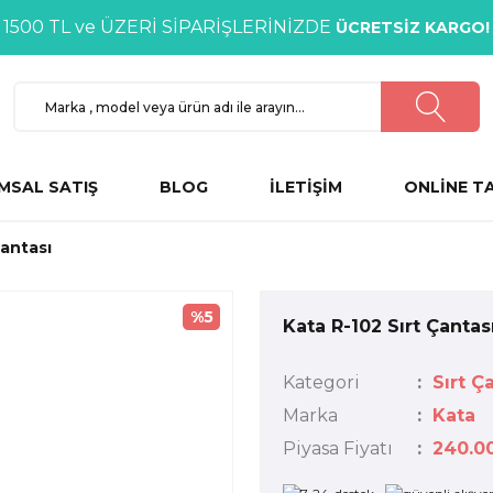
1500 TL ve ÜZERİ SİPARİŞLERİNİZDE
ÜCRETSİZ KARGO!
MSAL SATIŞ
BLOG
İLETİŞİM
ONLİNE T
Çantası
%5
Kata R-102 Sırt Çantas
Kategori
Sırt Ça
Marka
Kata
Piyasa Fiyatı
240.0