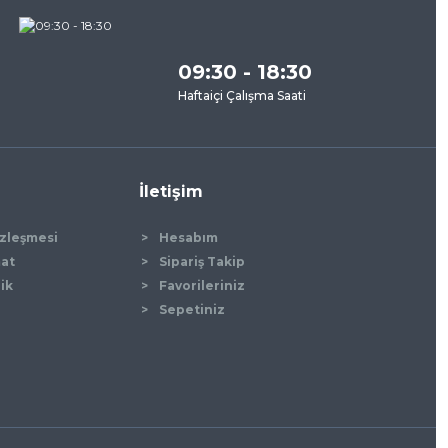
09:30 - 18:30
Haftaiçi Çalışma Saati
İletişim
özleşmesi
Hesabım
mat
Sipariş Takip
lik
Favorileriniz
Sepetiniz