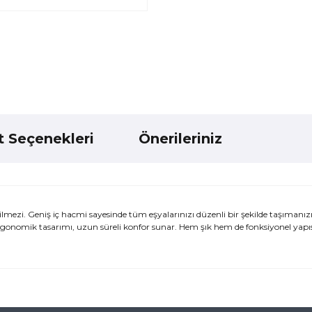
t Seçenekleri
Önerileriniz
lmezi. Geniş iç hacmi sayesinde tüm eşyalarınızı düzenli bir şekilde taşımanızı
rgonomik tasarımı, uzun süreli konfor sunar. Hem şık hem de fonksiyonel yapı
ularda yetersiz gördüğünüz noktaları öneri formunu kullanarak tarafımı