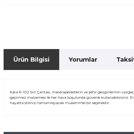
Ürün Bilgisi
Yorumlar
Taksi
Kata R-102 Sırt Çantası, maceraperestlerin ve şehir gezginlerinin vazgeçi
geçirmez malzemesi ile her hava koşulunda güvenle kullanabilirsiniz. E
hayatta stilinizi tamamlayacak mükemmel bir seçenektir.
Bu ürünün fiyat bilgisi, resim, ürün açıklamalarında ve diğer kon
iletebilirsiniz.