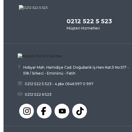
Bu ürü
Görüş ve önerileriniz için teşekkür ederiz.
0212 522 5 523
Ürün resmi kalitesiz, bozuk veya görüntülenemiyor.
Müşteri Hizmetleri
Ürün açıklamasında eksik bilgiler bulunuyor.
Ürün bilgilerinde hatalar bulunuyor.
Ürün fiyatı diğer sitelerden daha pahalı.
Bu ürüne benzer farklı alternatifler olmalı.
Hobyar Mah. Hamidiye Cad. Doğubank İş Hanı Kat:5 No:517 -
518 / Sirkeci - Eminönü - Fatih
0212 522 5 523 - 4 pbx 0546 597 0 997
0212 522 6 523