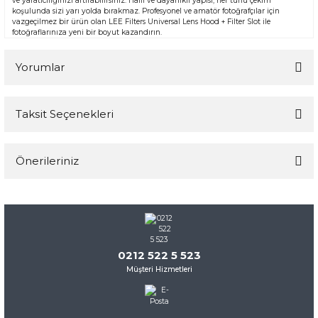
ve yaratıcılığınızı artırabilirsiniz. Hafif ve dayanıklı yapısı, her türlü çekim
koşulunda sizi yarı yolda bırakmaz. Profesyonel ve amatör fotoğrafçılar için
vazgeçilmez bir ürün olan LEE Filters Universal Lens Hood + Filter Slot ile
fotoğraflarınıza yeni bir boyut kazandırın.
Yorumlar
Taksit Seçenekleri
Bu ürüne ilk yorumu siz yapın!
Önerileriniz
Yorum Yaz
Bu ürünün fiyat bilgisi, resim, ürün açıklamalarında ve diğer
konularda yetersiz gördüğünüz noktaları öneri formunu
kullanarak tarafımıza iletebilirsiniz.
Görüş ve önerileriniz için teşekkür ederiz.
0212 522 5 523
Müşteri Hizmetleri
Ürün resmi kalitesiz, bozuk veya görüntülenemiyor.
Ürün açıklamasında eksik bilgiler bulunuyor.
Ürün bilgilerinde hatalar bulunuyor.