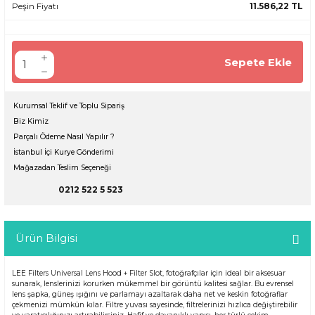
Peşin Fiyatı
11.586,22 TL
Sepete Ekle
Kurumsal Teklif ve Toplu Sipariş
Biz Kimiz
Parçalı Ödeme Nasıl Yapılır ?
İstanbul İçi Kurye Gönderimi
Mağazadan Teslim Seçeneği
0212 522 5 523
Ürün Bilgisi
LEE Filters Universal Lens Hood + Filter Slot, fotoğrafçılar için ideal bir aksesuar
sunarak, lenslerinizi korurken mükemmel bir görüntü kalitesi sağlar. Bu evrensel
lens şapka, güneş ışığını ve parlamayı azaltarak daha net ve keskin fotoğraflar
çekmenizi mümkün kılar. Filtre yuvası sayesinde, filtrelerinizi hızlıca değiştirebilir