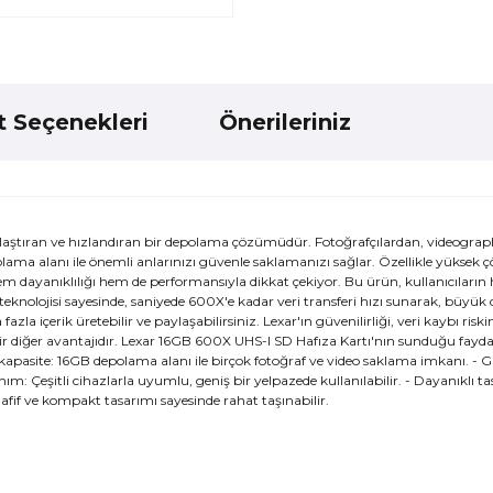
t Seçenekleri
Önerileriniz
ylaştıran ve hızlandıran bir depolama çözümüdür. Fotoğrafçılardan, videograp
epolama alanı ile önemli anlarınızı güvenle saklamanızı sağlar. Özellikle yüksek
 dayanıklılığı hem de performansıyla dikkat çekiyor. Bu ürün, kullanıcıların hı
I teknolojisi sayesinde, saniyede 600X'e kadar veri transferi hızı sunarak, büyük
 içerik üretebilir ve paylaşabilirsiniz. Lexar'ın güvenilirliği, veri kaybı riski
r diğer avantajıdır. Lexar 16GB 600X UHS-I SD Hafıza Kartı'nın sunduğu faydalar
 kapasite: 16GB depolama alanı ile birçok fotoğraf ve video saklama imkanı. - Gü
ım: Çeşitli cihazlarla uyumlu, geniş bir yelpazede kullanılabilir. - Dayanıklı t
afif ve kompakt tasarımı sayesinde rahat taşınabilir.