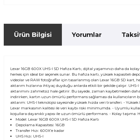
Ürün Bilgisi
Yorumlar
Taksi
Lexar 16GB 600X UHS-I SD Hafıza Kartı, dijital yaşamınızı daha da kola
herkes için ideal bir seçenek sunar. Bu hafıza kartı, yüksek kapasiteli d
videolar ve RAW fotoğraflar için tasarlanmış olan Lexar 16GB SD kart, hem
aktarım hızlarına ihtiyaç duyduğu anlarda etkili bir şekilde çalışır. UHS-
aktarımını zahmetsiz hale getirir. Bu sayede, zaman kaybetmeden daha fazla
indirirken, kartın uzun ömürlü performans sağlaması da kullanıcıların bi
aktarım: UHS-I teknolojisi sayesinde yüksek hızda veri transferi. - Yüksek
Lexar markasının kalitesi ile veri kaybı riski minimumda. - Uyumlu kullan
koşullara dayanıklı yapısı ile uzun ömürlü performans. - Kolay taşıma: H
Model: Lexar 16GB 600X UHS-I SD Hafıza Kartı
Depolama Kapasitesi: 16GB
Transfer Hızı: 600X'e kadar
UHS Hızı: UHS-I