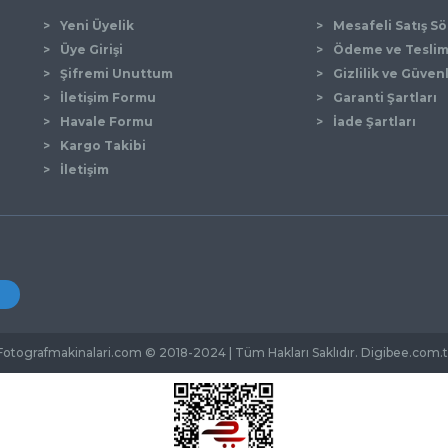
Yeni Üyelik
Mesafeli Satış S
Üye Girişi
Ödeme ve Tesli
Şifremi Unuttum
Gizlilik ve Güven
İletişim Formu
Garanti Şartları
Gönder
Havale Formu
İade Şartları
Kargo Takibi
İletişim
Fotografmakinalari.com © 2018-2024 | Tüm Hakları Saklıdır. Digibee.com.t