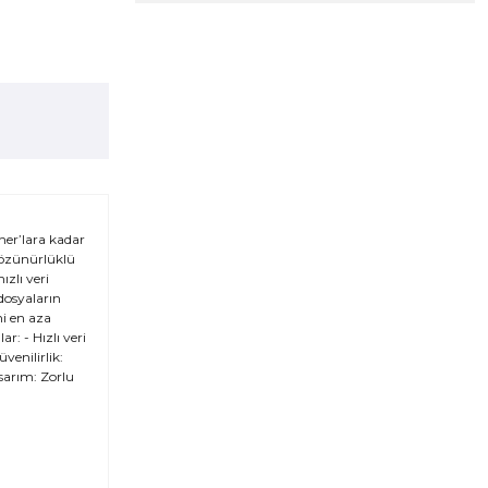
her’lara kadar
 çözünürlüklü
zlı veri
 dosyaların
ni en aza
: - Hızlı veri
venilirlik:
asarım: Zorlu