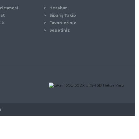
özleşmesi
Hesabım
mat
Sipariş Takip
lik
Favorileriniz
Sepetiniz
r