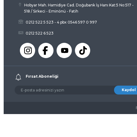
Hobyar Mah. Hamidiye Cad. Doğubank İş Hanı Kat:5 No:517 -
518 / Sirkeci - Eminönü - Fatih
0212 522 5 523 - 4 pbx 0546 597 0 997
0212 522 6 523
Fırsat Aboneliği
Kaydol