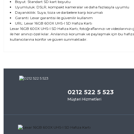
Boyut: Standart SD kart boyutu
Uyumluluk: DSLR, kompakt kameralar ve daha fazlasıyla uyumlu
Dayanıklılık: Suya, toza ve darbelere karşı korumalı
Garanti: Lexar garantisi ile güvenilir kullanım
URL:
Lexar 16GB 600X UHS-I SD Hafıza Kartı
Lexar 16GB 600X UHS-I SD Hafıza Kartı, fotoğraflarınızı ve videolarınız
ile her anınızı özel kılar. Anılarınızı korumak ve paylaşmak için bu hafız
kullanıcılarına konfor ve güven sunmaktadır.
Bu ürünün fiyat bilgisi, resim, ürün açıklamalarında ve diğer kon
iletebilirsiniz.
Bu ürü
Görüş ve önerileriniz için teşekkür ederiz.
0212 522 5 523
Ürün resmi kalitesiz, bozuk veya görüntülenemiyor.
Müşteri Hizmetleri
Ürün açıklamasında eksik bilgiler bulunuyor.
Ürün bilgilerinde hatalar bulunuyor.
Ürün fiyatı diğer sitelerden daha pahalı.
Bu ürüne benzer farklı alternatifler olmalı.