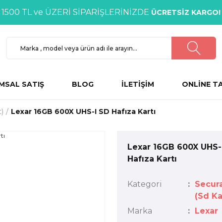
1500 TL ve ÜZERİ SİPARİŞLERİNİZDE
ÜCRETSİZ KARGO!
MSAL SATIŞ
BLOG
İLETİŞİM
ONLİNE T
t)
Lexar 16GB 600X UHS-I SD Hafıza Kartı
Lexar 16GB 600X UHS-
Hafıza Kartı
Kategori
Secura
(Sd Ka
Marka
Lexar