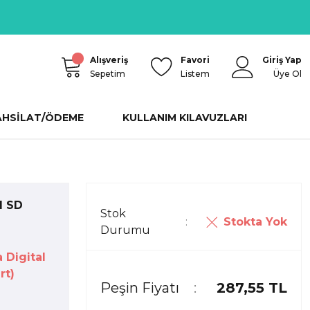
Alışveriş
Favori
Giriş Yap
Sepetim
Listem
Üye Ol
AHSİLAT/ÖDEME
KULLANIM KILAVUZLARI
I SD
Stok
Stokta Yok
Durumu
 Digital
rt)
Peşin Fiyatı
287,55 TL