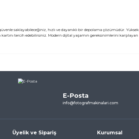
ı güvenle saklayabileceğiniz, hızlı ve dayanıklı bir depolama çözümüdür. Yükse
a kartını tercih edebilirsiniz. Modern dijital yaşamın gereksinimlerini karşılaya
ularda yetersiz gördüğünüz noktaları öneri formunu kullanarak tarafımı
ne ilk yorumu siz yapın!
E-Posta
Yorum Yaz
info@fotografmakinalari.com
Üyelik ve Sipariş
Kurumsal