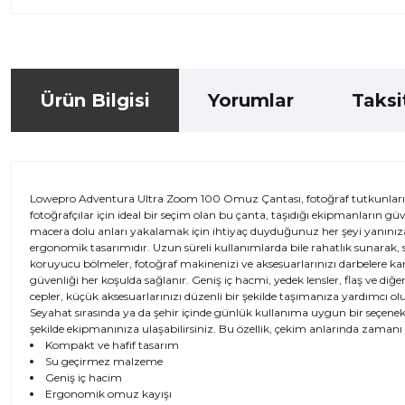
Ürün Bilgisi
Yorumlar
Taksi
Lowepro Adventura Ultra Zoom 100 Omuz Çantası, fotoğraf tutkunları i
fotoğrafçılar için ideal bir seçim olan bu çanta, taşıdığı ekipmanların g
macera dolu anları yakalamak için ihtiyaç duyduğunuz her şeyi yanınıza 
ergonomik tasarımıdır. Uzun süreli kullanımlarda bile rahatlık sunarak, sı
koruyucu bölmeler, fotoğraf makinenizi ve aksesuarlarınızı darbelere k
güvenliği her koşulda sağlanır. Geniş iç hacmi, yedek lensler, flaş ve diğ
cepler, küçük aksesuarlarınızı düzenli bir şekilde taşımanıza yardımcı
Seyahat sırasında ya da şehir içinde günlük kullanıma uygun bir seçenek su
şekilde ekipmanınıza ulaşabilirsiniz. Bu özellik, çekim anlarında zamanı 
Kompakt ve hafif tasarım
Su geçirmez malzeme
Geniş iç hacim
Ergonomik omuz kayışı