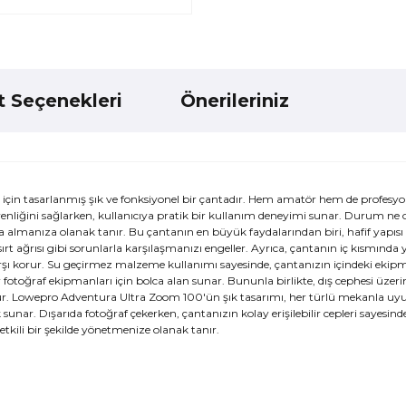
t Seçenekleri
Önerileriniz
çin tasarlanmış şık ve fonksiyonel bir çantadır. Hem amatör hem de profesyo
üvenliğini sağlarken, kullanıcıya pratik bir kullanım deneyimi sunar. Durum ne 
almanıza olanak tanır. Bu çantanın en büyük faydalarından biri, hafif yapısı
rt ağrısı gibi sorunlarla karşılaşmanızı engeller. Ayrıca, çantanın iç kısmında 
arşı korur. Su geçirmez malzeme kullanımı sayesinde, çantanızın içindeki ekip
er fotoğraf ekipmanları için bolca alan sunar. Bununla birlikte, dış cephesi üze
 olur. Lowepro Adventura Ultra Zoom 100'ün şık tasarımı, her türlü mekanla uy
nar. Dışarıda fotoğraf çekerken, çantanızın kolay erişilebilir cepleri sayesinde 
etkili bir şekilde yönetmenize olanak tanır.