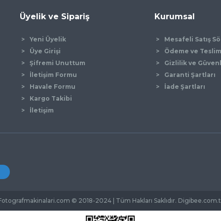
Üyelik ve Sipariş
Kurumsal
Yeni Üyelik
Mesafeli Satış S
Üye Girişi
Ödeme ve Tesli
Şifremi Unuttum
Gizlilik ve Güven
İletişim Formu
Garanti Şartları
Gönder
Havale Formu
İade Şartları
Kargo Takibi
İletişim
Fotografmakinalari.com © 2018-2024 | Tüm Hakları Saklıdır. Digibee.com.t