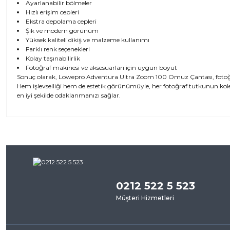
Ayarlanabilir bölmeler
Hızlı erişim cepleri
Ekstra depolama cepleri
Şık ve modern görünüm
Yüksek kaliteli dikiş ve malzeme kullanımı
Farklı renk seçenekleri
Kolay taşınabilirlik
Fotoğraf makinesi ve aksesuarları için uygun boyut
Sonuç olarak, Lowepro Adventura Ultra Zoom 100 Omuz Çantası, fotoğra
Hem işlevselliği hem de estetik görünümüyle, her fotoğraf tutkunun kole
en iyi şekilde odaklanmanızı sağlar.
Bu ürünün fiyat bilgisi, resim, ürün açıklamalarında ve diğer kon
iletebilirsiniz.
Bu ürü
Görüş ve önerileriniz için teşekkür ederiz.
0212 522 5 523
Ürün resmi kalitesiz, bozuk veya görüntülenemiyor.
Müşteri Hizmetleri
Ürün açıklamasında eksik bilgiler bulunuyor.
Ürün bilgilerinde hatalar bulunuyor.
Ürün fiyatı diğer sitelerden daha pahalı.