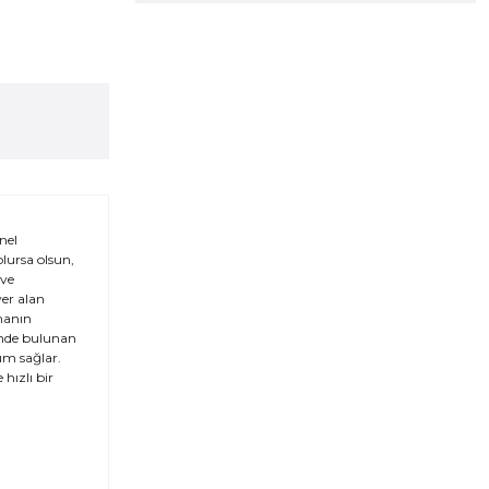
nel
olursa olsun,
 ve
yer alan
manın
rinde bulunan
um sağlar.
hızlı bir