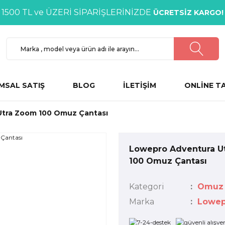
1500 TL ve ÜZERİ SİPARİŞLERİNİZDE
ÜCRETSİZ KARGO!
MSAL SATIŞ
BLOG
İLETİŞİM
ONLİNE T
Utra Zoom 100 Omuz Çantası
Lowepro Adventura U
100 Omuz Çantası
Kategori
Omuz 
Marka
Lowep