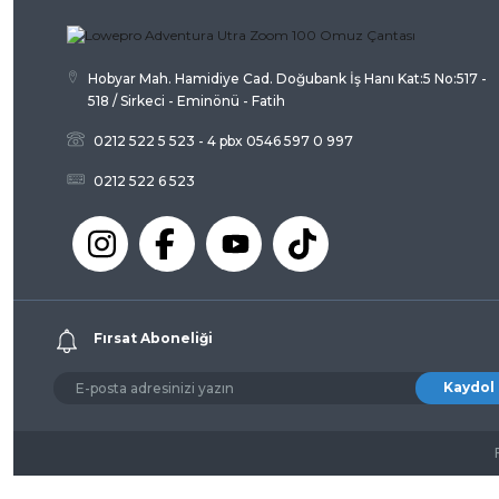
Bu ürüne benzer farklı alternatifler olmalı.
Hobyar Mah. Hamidiye Cad. Doğubank İş Hanı Kat:5 No:517 -
518 / Sirkeci - Eminönü - Fatih
0212 522 5 523 - 4 pbx 0546 597 0 997
0212 522 6 523
Fırsat Aboneliği
Kaydol