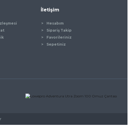
İletişim
özleşmesi
Hesabım
mat
Sipariş Takip
lik
Favorileriniz
Sepetiniz
r