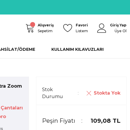
Alışveriş
Favori
Giriş Yap
Sepetim
Listem
Üye Ol
AHSİLAT/ÖDEME
KULLANIM KILAVUZLARI
tra Zoom
Stok
Stokta Yok
Durumu
Çantaları
ro
Peşin Fiyatı
109,08 TL