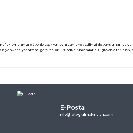
f ekipmanınızı güvenle taşırken aynı zamanda stilinizi de yansıtmanıza yar
ksiyonunda yer alması gereken bir üründür. Maceralarınızı güvenle taşırken, a
ularda yetersiz gördüğünüz noktaları öneri formunu kullanarak tarafımı
ne ilk yorumu siz yapın!
E-Posta
Yorum Yaz
info@fotografmakinalari.com