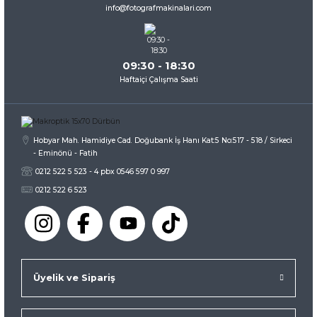
Ürün fiyatı diğer sitelerden daha pahalı.
info@fotografmakinalari.com
Bu ürüne benzer farklı alternatifler olmalı.
09:30 - 18:30
Haftaiçi Çalışma Saati
Gönder
Hobyar Mah. Hamidiye Cad. Doğubank İş Hanı Kat:5 No:517 - 518 / Sirkeci
- Eminönü - Fatih
0212 522 5 523 - 4 pbx 0546 597 0 997
0212 522 6 523
Üyelik ve Sipariş