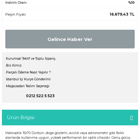
İndirim Oranı
%10
Peşin Fiyatı
16.679,43 TL
Gelince Haber Ver
Kurumsal Teklif ve Toplu Sipariş
Biz Kimiz
Parçalı Ödeme Nasıl Yapılır ?
İstanbul İçi Kurye Gönderimi
Mağazadan Teslim Seçeneği
0212 522 5 523
Ürün Bilgisi
Makroptik 15x70 Dürbün, doğa gözlemi, avcılık veya astronometri gibi farklı
alanlarda kullanıma uygun, yüksek performanslı bir optik cihazdır. Geniş görüş