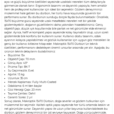
açısı ve güçlü büyütme özellikleri sayesinde uzaktaki nesneleri tüm detaylarıyla
görmenize olanak tanır. Ergonomik tasarımı ve dayanıklı yapısıyla, hem amatör
hem de profesyonel kullanıcılar için ideal bir seçenektir. Gözlem deneyiminizi
mükemmel hale getiren bu dürbün, her türlü hava koşulunda güvenilir bir
performans sunar. Bu dürbünün sunduğu birçok fayda bulunmaktadır. Öncelikle,
15x70 büyütme gücü sayesinde uzak mesafedeki nesneleri net bir şekilde
gözlemleyebilir, doğanın güzelliklerini daha yakından hissedebilirsiniz. Geniş
objektif çapı, düşük ışık koşullarında bile parlak ve net görüntüler elde etmenizi
sağlar. Ayrıca, hafif ve kompakt yapısı sayesinde kolay taşınabilir olup, uzun süreli
gözlemlerde bile konforlu bir kullanım sunar. Kullanıcı dostu tasarımı, odak
ayarının kolayca yapılabilmesi ve gözlük kullananlar için uygun göz mercekleri ile
geniş bir kullanıcı kitlesine hitap eder. Makroptik 15x70 Dürbün'ün teknik
özellikleri, performansını destekleyen önemli unsurlar arasında yer alır. Aşağıda, bu
ürünün teknik detaylarını bulabilirsiniz:
Büyütme: 15x
Objektif Çapı: 70 mm
Görüş Açısı: 4.5°
Prizma Tipi: BK-7
Su Geçirmezlik: Evet
Ağırlık: 1.5 kg
Uzunluk: 35 cm
Mercek Kaplaması: Fully Multi-Coated
Odaklama: 6 m'den başlar
Göz Merceği Çapı: 20 mm
Taşıma Çantası: Dahil
Garanti Süresi: 2 yıl
Sonuç olarak, Makroptik 15x70 Dürbün, doğa severler ve gözlem tutkunları için
mükemmel bir seçimdir. Kaliteli optik yapısı sayesinde her türlü ortamda keskin ve
net görüntüler sunar. Dayanıklı yapısı ile uzun yıllar boyunca kullanılabilecek bu
dürbün, gözlem deneyiminizi bir üst seviyeye taşıyacak. Doğa yürüyüşlerinizde,