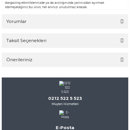
stargazing etkinliklerinizde ya da avcılığınızda yanınızdan ayırmak
istemeyeceğiniz bu ürün, her anınızı unutulmaz kılacak.
Yorumlar
Taksit Seçenekleri
Bu ürüne ilk yorumu siz yapın!
Önerileriniz
Yorum Yaz
Bu ürünün fiyat bilgisi, resim, ürün açıklamalarında ve diğer
konularda yetersiz gördüğünüz noktaları öneri formunu
kullanarak tarafımıza iletebilirsiniz.
Görüş ve önerileriniz için teşekkür ederiz.
0212 522 5 523
Müşteri Hizmetleri
Ürün resmi kalitesiz, bozuk veya görüntülenemiyor.
Ürün açıklamasında eksik bilgiler bulunuyor.
Ürün bilgilerinde hatalar bulunuyor.
E-Posta