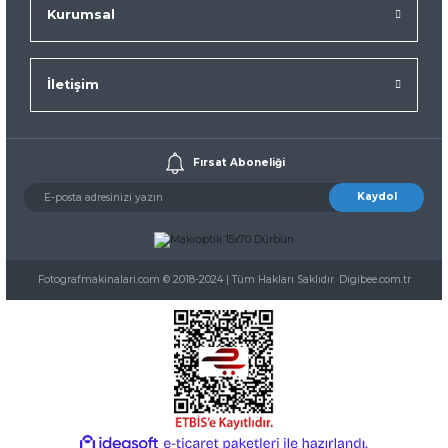
Kurumsal
İletişim
Fırsat Aboneliği
Kaydol
Fotografmakinalari.com © 2018-2024 | Tüm Hakları Saklıdır. Digibee.com.tr
ideasoft
ile
e-