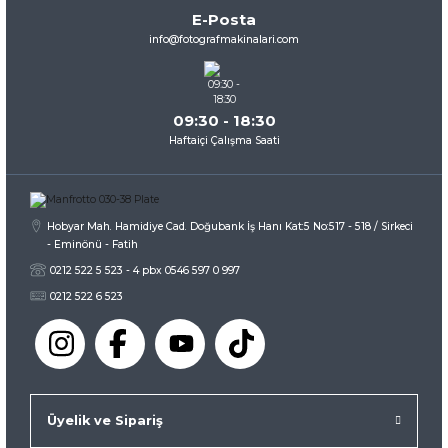
Ürün bilgilerinde hatalar bulunuyor.
E-Posta
Ürün fiyatı diğer sitelerden daha pahalı.
info@fotografmakinalari.com
Bu ürüne benzer farklı alternatifler olmalı.
09:30 - 18:30
Haftaiçi Çalışma Saati
Gönder
Hobyar Mah. Hamidiye Cad. Doğubank İş Hanı Kat:5 No:517 - 518 / Sirkeci
- Eminönü - Fatih
0212 522 5 523 - 4 pbx 0546 597 0 997
0212 522 6 523
Üyelik ve Sipariş