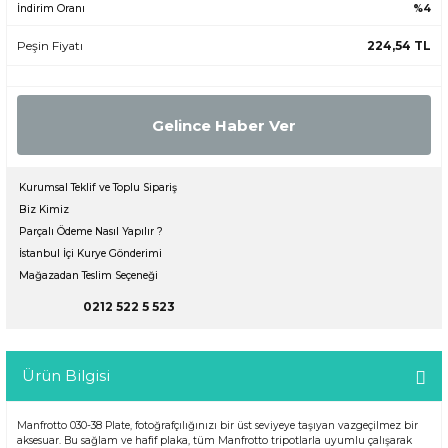
İndirim Oranı
%4
Peşin Fiyatı
224,54 TL
Gelince Haber Ver
Kurumsal Teklif ve Toplu Sipariş
Biz Kimiz
Parçalı Ödeme Nasıl Yapılır ?
İstanbul İçi Kurye Gönderimi
Mağazadan Teslim Seçeneği
0212 522 5 523
Ürün Bilgisi
Manfrotto 030-38 Plate, fotoğrafçılığınızı bir üst seviyeye taşıyan vazgeçilmez bir
aksesuar. Bu sağlam ve hafif plaka, tüm Manfrotto tripotlarla uyumlu çalışarak