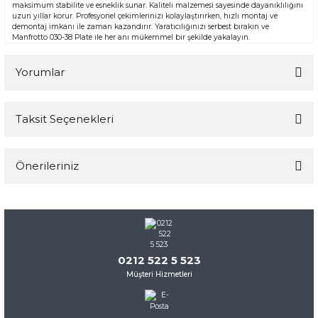
maksimum stabilite ve esneklik sunar. Kaliteli malzemesi sayesinde dayanıklılığını
uzun yıllar korur. Profesyonel çekimlerinizi kolaylaştırırken, hızlı montaj ve
demontaj imkanı ile zaman kazandırır. Yaratıcılığınızı serbest bırakın ve
Manfrotto 030-38 Plate ile her anı mükemmel bir şekilde yakalayın.
Yorumlar
Taksit Seçenekleri
Bu ürüne ilk yorumu siz yapın!
Önerileriniz
Yorum Yaz
Bu ürünün fiyat bilgisi, resim, ürün açıklamalarında ve diğer
konularda yetersiz gördüğünüz noktaları öneri formunu
kullanarak tarafımıza iletebilirsiniz.
Görüş ve önerileriniz için teşekkür ederiz.
0212 522 5 523
Müşteri Hizmetleri
Ürün resmi kalitesiz, bozuk veya görüntülenemiyor.
Ürün açıklamasında eksik bilgiler bulunuyor.