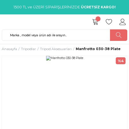
1500 TL ve ÜZERİ SİPARİŞLERİNİZDE
ÜCRETSİZ KARGO!
Anasayfa
Tripodlar
Tripod Aksesuarları
Manfrotto 030-38 Plate
%4