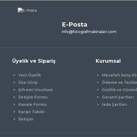
ne ilk yorumu siz yapın!
E-Posta
Yorum Yaz
info@fotografmakinalari.com
Üyelik ve Sipariş
Kurumsal
Yeni Üyelik
Mesafeli Satış S
Üye Girişi
Ödeme ve Tesli
Şifremi Unuttum
Gizlilik ve Güven
İletişim Formu
Garanti Şartları
Gönder
Havale Formu
İade Şartları
Kargo Takibi
İletişim