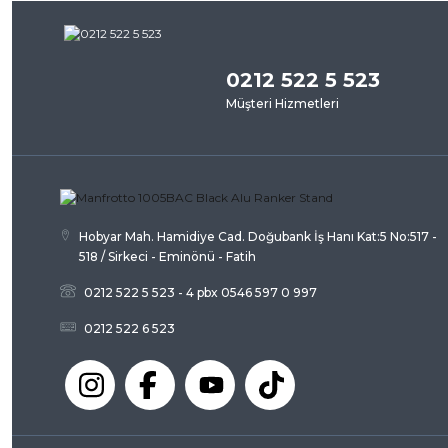
iletebilirsiniz.
Bu ürü
Görüş ve önerileriniz için teşekkür ederiz.
0212 522 5 523
Ürün resmi kalitesiz, bozuk veya görüntülenemiyor.
Müşteri Hizmetleri
Ürün açıklamasında eksik bilgiler bulunuyor.
Ürün bilgilerinde hatalar bulunuyor.
Ürün fiyatı diğer sitelerden daha pahalı.
Bu ürüne benzer farklı alternatifler olmalı.
Hobyar Mah. Hamidiye Cad. Doğubank İş Hanı Kat:5 No:517 -
518 / Sirkeci - Eminönü - Fatih
0212 522 5 523 - 4 pbx 0546 597 0 997
0212 522 6 523