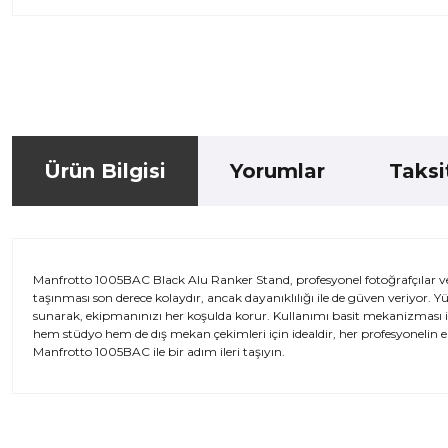
Ürün Bilgisi
Yorumlar
Taksi
Manfrotto 1005BAC Black Alu Ranker Stand, profesyonel fotoğrafçılar 
taşınması son derece kolaydır, ancak dayanıklılığı ile de güven veriyor. Yü
sunarak, ekipmanınızı her koşulda korur. Kullanımı basit mekanizması il
hem stüdyo hem de dış mekan çekimleri için idealdir, her profesyonelin e
Manfrotto 1005BAC ile bir adım ileri taşıyın.
Bu ürünün fiyat bilgisi, resim, ürün açıklamalarında ve diğer kon