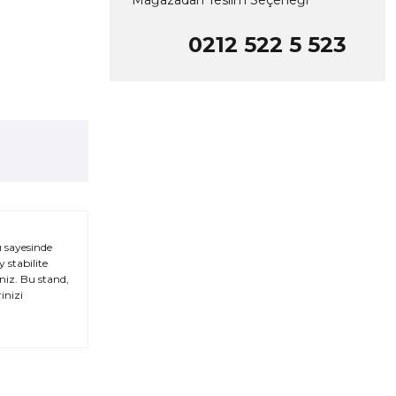
Mağazadan Teslim Seçeneği
0212 522 5 523
 sayesinde
 stabilite
niz. Bu stand,
inizi
za