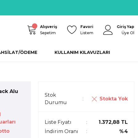
Alışveriş
Favori
Giriş Yap
Sepetim
Listem
Üye Ol
AHSİLAT/ÖDEME
KULLANIM KILAVUZLARI
ack Alu
Stok
Stokta Yok
Durumu
d
arları
Liste Fiyatı
1.372,88 TL
otto
İndirim Oranı
%4