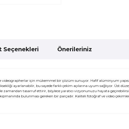
t Seçenekleri
Önerileriniz
ve videographerlar için mükemmel bir çözüm sunuyor. Hafif alüminyum yapısı
ksekliği ayarlanabilir, bu sayede farklı çekim açılarına uyum sağlıyor. Üst düzey
e zamandan tasarruf ettirir, böylece yaratıcı vizyonunuzu hayata geçirebilirsi
kipmanında bulunması gereken bir parçadır. Kaliteli fotoğraf ve video çekimler
ularda yetersiz gördüğünüz noktaları öneri formunu kullanarak tarafımı