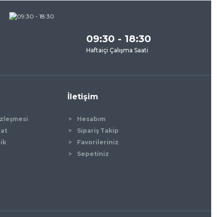
09:30 - 18:30
Haftaiçi Çalışma Saati
İletişim
özleşmesi
Hesabım
mat
Sipariş Takip
lik
Favorileriniz
Sepetiniz