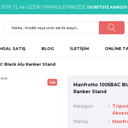
1500 TL ve ÜZERİ SİPARİŞLERİNİZDE
ÜCRETSİZ KARGO!
MSAL SATIŞ
BLOG
İLETİŞİM
ONLİNE T
C Black Alu Ranker Stand
%4
Manfrotto 1005BAC Bl
Ranker Stand
Kategori
Tripo
Aksesu
Marka
Manfr