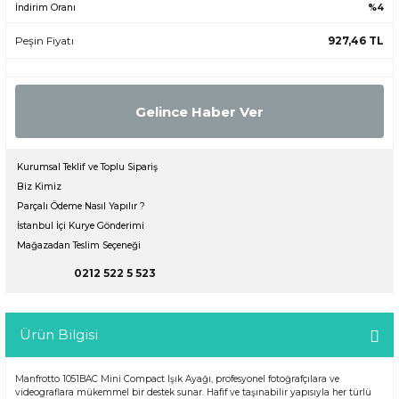
İndirim Oranı
%4
Peşin Fiyatı
927,46 TL
Gelince Haber Ver
Kurumsal Teklif ve Toplu Sipariş
Biz Kimiz
Parçalı Ödeme Nasıl Yapılır ?
İstanbul İçi Kurye Gönderimi
Mağazadan Teslim Seçeneği
0212 522 5 523
Ürün Bilgisi
Manfrotto 1051BAC Mini Compact Işık Ayağı, profesyonel fotoğrafçılara ve
videograflara mükemmel bir destek sunar. Hafif ve taşınabilir yapısıyla her türlü