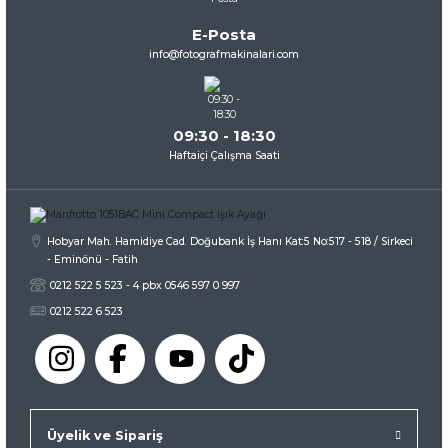
Ürün bilgilerinde hatalar bulunuyor.
E-Posta
Ürün fiyatı diğer sitelerden daha pahalı.
info@fotografmakinalari.com
Bu ürüne benzer farklı alternatifler olmalı.
09:30 - 18:30
Haftaiçi Çalışma Saati
Gönder
Hobyar Mah. Hamidiye Cad. Doğubank İş Hanı Kat:5 No:517 - 518 / Sirkeci
- Eminönü - Fatih
0212 522 5 523 - 4 pbx 0546 597 0 997
0212 522 6 523
Üyelik ve Sipariş