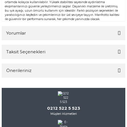
ortamda kolayca kullanılabilir. Yüksek stabilitesi sayesinde aydınlatma
ekipmanlarınızı güvenle yerleştirmenizi sağlar. Dayanıklı malzeme ile üretilmiş
bu ışık ayağı, uzun ömürlü kullanım için idealdir. Farklı pozisyon seçenekleri ile
yaratıcılığınızı keşfedin ve çekimlerinizi bir üst seviyeye taşıyın. Manfrotto kalitesi
ile güvenilir bir performans sunarak, her çekimde yanınızda olacak.
Yorumlar
Taksit Seçenekleri
Bu ürüne ilk yorumu siz yapın!
Önerileriniz
Yorum Yaz
Bu ürünün fiyat bilgisi, resim, ürün açıklamalarında ve diğer
konularda yetersiz gördüğünüz noktaları öneri formunu
kullanarak tarafımıza iletebilirsiniz.
Görüş ve önerileriniz için teşekkür ederiz.
0212 522 5 523
Müşteri Hizmetleri
Ürün resmi kalitesiz, bozuk veya görüntülenemiyor.
Ürün açıklamasında eksik bilgiler bulunuyor.