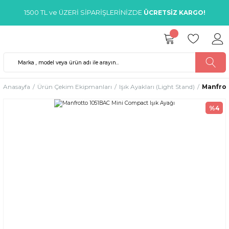
1500 TL ve ÜZERİ SİPARİŞLERİNİZDE
ÜCRETSİZ KARGO!
Anasayfa
Ürün Çekim Ekipmanları
Işık Ayakları (Light Stand)
Manfrot
%4