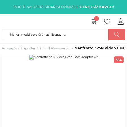
1500 TL ve ÜZERİ SİPARİŞLERİNİZDE
ÜCRETSİZ KARGO!
Anasayfa
Tripodlar
Tripod Aksesuarları
Manfrotto 325N Video Head
%4