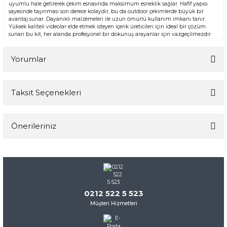
uyumlu hale getirerek çekim esnasında maksimum esneklik sağlar. Hafif yapısı
sayesinde taşınması son derece kolaydır, bu da outdoor çekimlerde büyük bir
avantaj sunar. Dayanıklı malzemeleri ile uzun ömürlü kullanım imkanı tanır.
Yüksek kaliteli videolar elde etmek isteyen içerik üreticileri için ideal bir çözüm
sunan bu kit, her alanda profesyonel bir dokunuş arayanlar için vazgeçilmezdir.
Yorumlar
Taksit Seçenekleri
Bu ürüne ilk yorumu siz yapın!
Önerileriniz
Yorum Yaz
Bu ürünün fiyat bilgisi, resim, ürün açıklamalarında ve diğer
konularda yetersiz gördüğünüz noktaları öneri formunu
kullanarak tarafımıza iletebilirsiniz.
Görüş ve önerileriniz için teşekkür ederiz.
0212 522 5 523
Müşteri Hizmetleri
Ürün resmi kalitesiz, bozuk veya görüntülenemiyor.
Ürün açıklamasında eksik bilgiler bulunuyor.