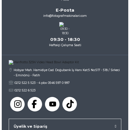
Ürün bilgilerinde hatalar bulunuyor.
E-Posta
Ürün fiyatı diğer sitelerden daha pahalı.
info@fotografmakinalari.com
Bu ürüne benzer farklı alternatifler olmalı.
09:30 - 18:30
Haftaiçi Çalışma Saati
Gönder
Hobyar Mah. Hamidiye Cad. Doğubank İş Hanı Kat:5 No:517 - 518 / Sirkeci
- Eminönü - Fatih
0212 522 5 523 - 4 pbx 0546 597 0 997
0212 522 6 523
Üyelik ve Sipariş