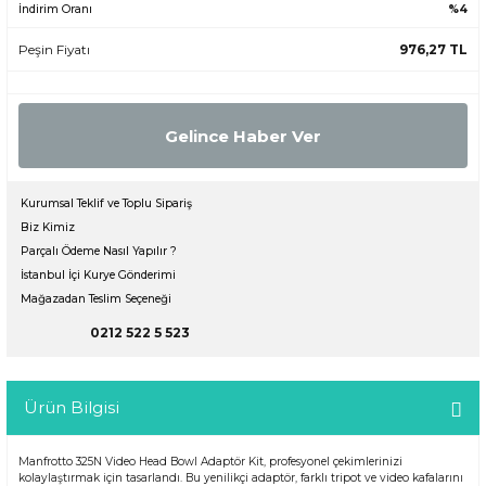
İndirim Oranı
%4
Peşin Fiyatı
976,27 TL
Gelince Haber Ver
Kurumsal Teklif ve Toplu Sipariş
Biz Kimiz
Parçalı Ödeme Nasıl Yapılır ?
İstanbul İçi Kurye Gönderimi
Mağazadan Teslim Seçeneği
0212 522 5 523
Ürün Bilgisi
Manfrotto 325N Video Head Bowl Adaptör Kit, profesyonel çekimlerinizi
kolaylaştırmak için tasarlandı. Bu yenilikçi adaptör, farklı tripot ve video kafalarını