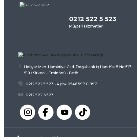
Bu ürü
Görüş ve önerileriniz için teşekkür ederiz.
0212 522 5 523
Ürün resmi kalitesiz, bozuk veya görüntülenemiyor.
Müşteri Hizmetleri
Ürün açıklamasında eksik bilgiler bulunuyor.
Ürün bilgilerinde hatalar bulunuyor.
Ürün fiyatı diğer sitelerden daha pahalı.
Bu ürüne benzer farklı alternatifler olmalı.
Hobyar Mah. Hamidiye Cad. Doğubank İş Hanı Kat:5 No:517 -
518 / Sirkeci - Eminönü - Fatih
0212 522 5 523 - 4 pbx 0546 597 0 997
0212 522 6 523