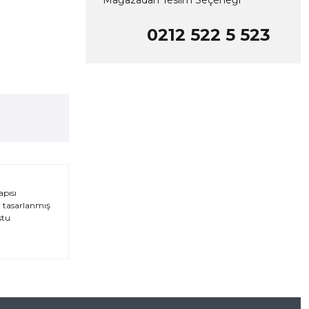
Mağazadan Teslim Seçeneği
0212 522 5 523
apısı
in tasarlanmış
stu
za