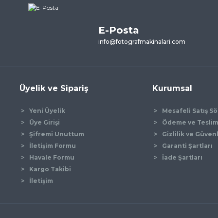
ne ilk yorumu siz yapın!
E-Posta
Yorum Yaz
info@fotografmakinalari.com
Üyelik ve Sipariş
Kurumsal
Yeni Üyelik
Mesafeli Satış S
Üye Girişi
Ödeme ve Tesli
Şifremi Unuttum
Gizlilik ve Güven
İletişim Formu
Garanti Şartları
Gönder
Havale Formu
İade Şartları
Kargo Takibi
İletişim