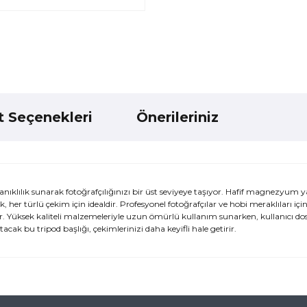
t Seçenekleri
Önerileriniz
lık sunarak fotoğrafçılığınızı bir üst seviyeye taşıyor. Hafif magnezyum y
k, her türlü çekim için idealdir. Profesyonel fotoğrafçılar ve hobi meraklıları iç
. Yüksek kaliteli malzemeleriyle uzun ömürlü kullanım sunarken, kullanıcı do
acak bu tripod başlığı, çekimlerinizi daha keyifli hale getirir.
ularda yetersiz gördüğünüz noktaları öneri formunu kullanarak tarafımı