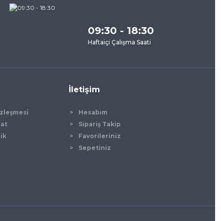
09:30 - 18:30
Haftaiçi Çalışma Saati
İletişim
özleşmesi
Hesabım
mat
Sipariş Takip
lik
Favorileriniz
Sepetiniz