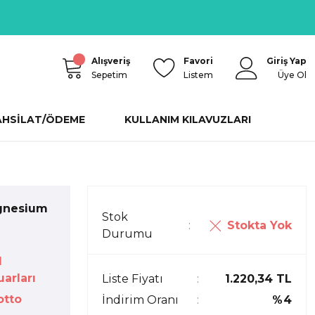
Alışveriş
Favori
Giriş Yap
Sepetim
Listem
Üye Ol
AHSİLAT/ÖDEME
KULLANIM KILAVUZLARI
gnesium
Stok
Stokta Yok
Durumu
d
arları
Liste Fiyatı
1.220,34 TL
otto
İndirim Oranı
%4