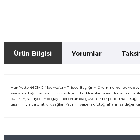
Ürün Bilgisi
Yorumlar
Taksi
Manfrotto 460MG Magnesium Tripod Başlığı, mükemmel denge ve dayanıklı
sayesinde taşıması son derece kolaydır. Farklı açılarda ayarlanabilen başlı
bu ürün, stüdyodan doğaya her ortamda güvenilir bir performans sağlar
tasarımıyla da pratiklik sağlar. Yatırım yaparak fotoğraflarınıza değer kat
Bu ürünün fiyat bilgisi, resim, ürün açıklamalarında ve diğer kon
iletebilirsiniz.