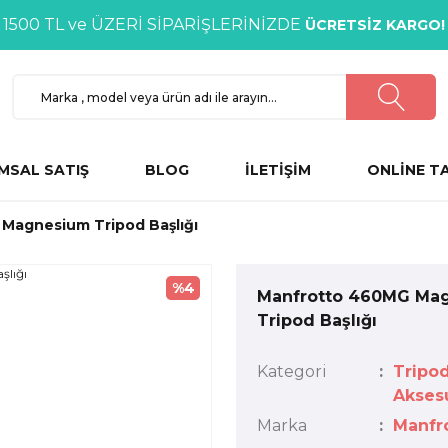
1500 TL ve ÜZERİ SİPARİŞLERİNİZDE
ÜCRETSİZ KARGO!
MSAL SATIŞ
BLOG
İLETİŞİM
ONLİNE T
Magnesium Tripod Başlığı
%4
Manfrotto 460MG Ma
Tripod Başlığı
Kategori
Tripo
Aksesu
Marka
Manfr