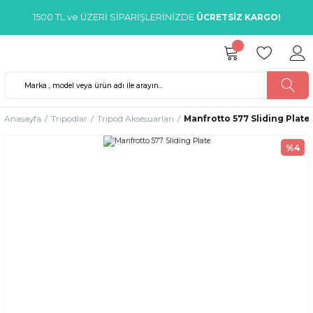
1500 TL ve ÜZERİ SİPARİŞLERİNİZDE
ÜCRETSİZ KARGO!
Anasayfa
Tripodlar
Tripod Aksesuarları
Manfrotto 577 Sliding Plate
%4