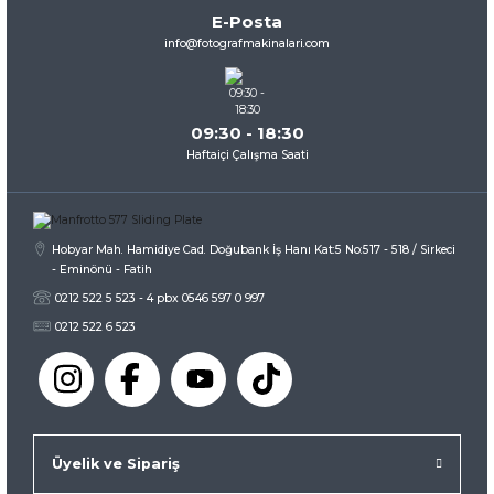
Ürün bilgilerinde hatalar bulunuyor.
E-Posta
Ürün fiyatı diğer sitelerden daha pahalı.
info@fotografmakinalari.com
Bu ürüne benzer farklı alternatifler olmalı.
09:30 - 18:30
Haftaiçi Çalışma Saati
Gönder
Hobyar Mah. Hamidiye Cad. Doğubank İş Hanı Kat:5 No:517 - 518 / Sirkeci
- Eminönü - Fatih
0212 522 5 523 - 4 pbx 0546 597 0 997
0212 522 6 523
Üyelik ve Sipariş