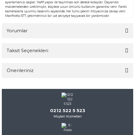
ayarlamanızı sağlar. Hafif yapısı ile taşınması son derece kolaydır. Dayanıklı
malzemelerden üretilmiştir, böylece uzun ömürlü kullanım garantisi verir. Farklı
kameralarla uyumlu tasarımı sayesinde, her türlü çekim ihtiyacınıza cevap verir.
Manfrotto 577, çekimlerinizi bir üst seviyeye taşıyacak bir yardımcıdır.
Yorumlar
Taksit Seçenekleri
Bu ürüne ilk yorumu siz yapın!
Önerileriniz
Yorum Yaz
Bu ürünün fiyat bilgisi, resim, ürün açıklamalarında ve diğer
konularda yetersiz gördüğünüz noktaları öneri formunu
kullanarak tarafımıza iletebilirsiniz.
Görüş ve önerileriniz için teşekkür ederiz.
0212 522 5 523
Müşteri Hizmetleri
Ürün resmi kalitesiz, bozuk veya görüntülenemiyor.
Ürün açıklamasında eksik bilgiler bulunuyor.