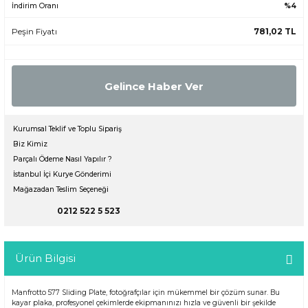
İndirim Oranı
%4
Peşin Fiyatı
781,02 TL
Gelince Haber Ver
Kurumsal Teklif ve Toplu Sipariş
Biz Kimiz
Parçalı Ödeme Nasıl Yapılır ?
İstanbul İçi Kurye Gönderimi
Mağazadan Teslim Seçeneği
0212 522 5 523
Ürün Bilgisi
Manfrotto 577 Sliding Plate, fotoğrafçılar için mükemmel bir çözüm sunar. Bu
kayar plaka, profesyonel çekimlerde ekipmanınızı hızla ve güvenli bir şekilde