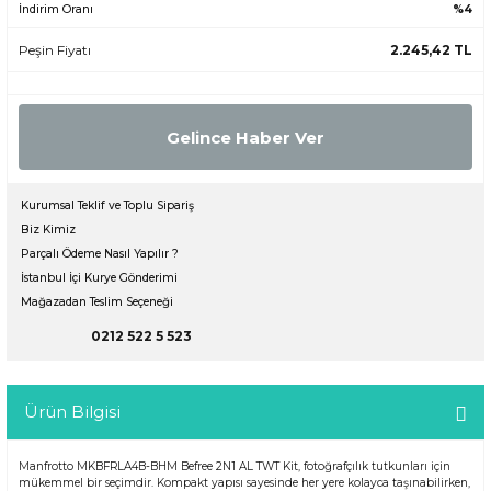
İndirim Oranı
%4
Peşin Fiyatı
2.245,42 TL
Gelince Haber Ver
Kurumsal Teklif ve Toplu Sipariş
Biz Kimiz
Parçalı Ödeme Nasıl Yapılır ?
İstanbul İçi Kurye Gönderimi
Mağazadan Teslim Seçeneği
0212 522 5 523
Ürün Bilgisi
Manfrotto MKBFRLA4B-BHM Befree 2N1 AL TWT Kit, fotoğrafçılık tutkunları için
mükemmel bir seçimdir. Kompakt yapısı sayesinde her yere kolayca taşınabilirken,