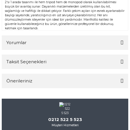
2'si 1 arada tasarımı ile hem tripod hem de monopod olarak kullanılabilmesi
büyük bir avantaj sunar. Dayanıklı malzemelerden üretilmiş olan bu kit,
sağlamlığı ve hafifliği ile dikkat çekiyor. Farklı çekim açıları için esnek ayarlanabilir
başlığı sayesinde, yaratıcılığınızı en üst seviyeye çıkarabilirsiniz. Her anı
ölümsüzleştirmek isteyenler için ideal bir yardımcıdır. Manfrotto kalitesi ile
güvenle kullanabileceğiniz bu ürün, görsellerinize profesyonel bir dokunuş
katmak için tasarlandı.
Yorumlar
Taksit Seçenekleri
Bu ürüne ilk yorumu siz yapın!
Önerileriniz
Yorum Yaz
Bu ürünün fiyat bilgisi, resim, ürün açıklamalarında ve diğer
konularda yetersiz gördüğünüz noktaları öneri formunu
kullanarak tarafımıza iletebilirsiniz.
Görüş ve önerileriniz için teşekkür ederiz.
0212 522 5 523
Müşteri Hizmetleri
Ürün resmi kalitesiz, bozuk veya görüntülenemiyor.