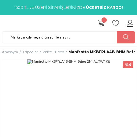
1500 TL ve ÜZERİ SİPARİŞLERİNİZDE
ÜCRETSİZ KARGO!
Anasayfa
Tripodlar
Video Tripod
Manfrotto MKBFRLA4B-BHM Befre
%4