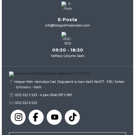
Ürün açıklamasında eksik bilgiler bulunuyor.
Ürün bilgilerinde hatalar bulunuyor.
E-Posta
Ürün fiyatı diğer sitelerden daha pahalı.
info@fotografmakinalari.com
Bu ürüne benzer farklı alternatifler olmalı.
09:30 - 18:30
Haftaiçi Çalışma Saati
Gönder
Hobyar Mah. Hamidiye Cad. Doğubank İş Hanı Kat:5 No:517 - 518 / Sirkeci
- Eminönü - Fatih
0212 522 5 523 - 4 pbx 0546 597 0 997
0212 522 6 523