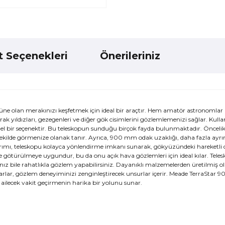
t Seçenekleri
Önerileriniz
e olan merakınızı keşfetmek için ideal bir araçtır. Hem amatör astronomlar
ak yıldızları, gezegenleri ve diğer gök cisimlerini gözlemlemenizi sağlar. Kulla
l bir seçenektir. Bu teleskopun sunduğu birçok fayda bulunmaktadır. Öncel
r şekilde görmenize olanak tanır. Ayrıca, 900 mm odak uzaklığı, daha fazla ayrı
ımı, teleskopu kolayca yönlendirme imkanı sunarak, gökyüzündeki hareketli ci
 yere götürülmeye uygundur, bu da onu açık hava gözlemleri için ideal kılar. Tel
anız bile rahatlıkla gözlem yapabilirsiniz. Dayanıklı malzemelerden üretilmiş 
suarlar, gözlem deneyiminizi zenginleştirecek unsurlar içerir. Meade TerraStar 9
, ailecek vakit geçirmenin harika bir yolunu sunar.