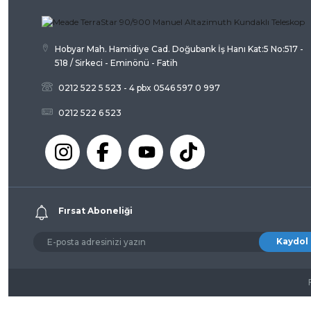
Bu ürüne benzer farklı alternatifler olmalı.
Hobyar Mah. Hamidiye Cad. Doğubank İş Hanı Kat:5 No:517 -
518 / Sirkeci - Eminönü - Fatih
0212 522 5 523 - 4 pbx 0546 597 0 997
0212 522 6 523
Fırsat Aboneliği
Kaydol