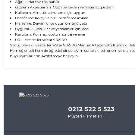
Ağırlık: Hafif ve taşınabilir
Gözlem Aksesuarları: Göz mercekleri ve finder scope dahil
Kullanım: Amatör astronomi için uygun
Hedefleme: Kolay ve hızlı hedefleme imkanı
Malzeme: Dayanıklı ve uzun ömürlü yapı
Uygunluk: Çocuklar ve yetişkinler için ideal
Kurulum: Kullanıcı dostu montaj ve ayar
URL:
Meade TerraStar 90/900
Sonuç olarak, Meade TerraStar 90/900 Manuel Altazimuth Kundaklı Teles
Hem eğlenceli hem de öğretici bir deneyim sunarak, astronomiye olan 
büyüleyici sırlarını keşfetmeye başlayın!
Bu ürünün fiyat bilgisi, resim, ürün açıklamalarında ve diğer kon
iletebilirsiniz.
Bu ürü
Görüş ve önerileriniz için teşekkür ederiz.
0212 522 5 523
Ürün resmi kalitesiz, bozuk veya görüntülenemiyor.
Müşteri Hizmetleri
Ürün açıklamasında eksik bilgiler bulunuyor.
Ürün bilgilerinde hatalar bulunuyor.
Ürün fiyatı diğer sitelerden daha pahalı.