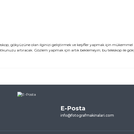
kop, gökyüzüne olan ilginizi geliştirmek ve keşifler yapmak için mükemmel b
tutkunuzu artıracak. Gözlem yapmak için artık beklemeyin; bu teleskop ile g
ularda yetersiz gördüğünüz noktaları öneri formunu kullanarak tarafımı
ne ilk yorumu siz yapın!
E-Posta
Yorum Yaz
info@fotografmakinalari.com