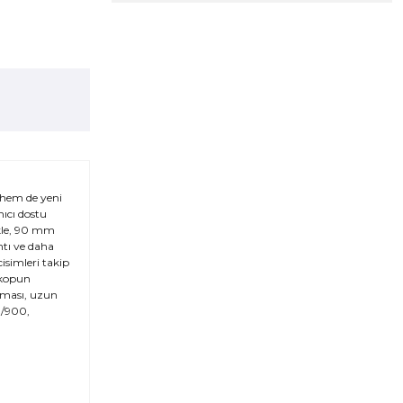
 hem de yeni
nıcı dostu
ikle, 90 mm
ntı ve daha
simleri takip
eskopun
olması, uzun
0/900,