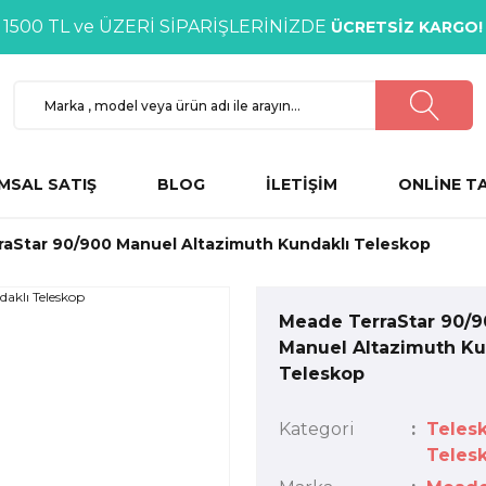
1500 TL ve ÜZERİ SİPARİŞLERİNİZDE
ÜCRETSİZ KARGO!
MSAL SATIŞ
BLOG
İLETİŞİM
ONLİNE T
aStar 90/900 Manuel Altazimuth Kundaklı Teleskop
Meade TerraStar 90/9
Manuel Altazimuth Ku
Teleskop
Kategori
Teles
Telesk