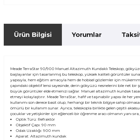
Ürün Bilgisi
Yorumlar
Taksi
Meade TerraStar 90/900 Manuel Altazimuth Kundaklı Teleskop, gökyüzün
başlayanlar için tasarlanmış bu teleskop, yüksek kaliteli görüntüler sunar
yapısıyla, hem eğitim amacıyla hem de hobisel gözlemler için mükemme
çapındaki objektif lensi sayesinde, derin gökyüzü nesnelerini bile net bi
büyük görüntüler elde etmenizi sağlar. Manuel altazimuth kundak tasar
etmeyi kolaylaştırır. Meade TerraStar, hafif ve taşınabilir yapısı ile her
kullanımı son derece basit olup, herhangi bir teknik bilgiye sahip olmas
ömürlü bir kullanım sunar. Ayrıca, teleskopla birlikte gelen çeşitli akse
çocuklar ve yetişkinler için eğlenceli bir öğrenme aracı olmanın yanı sıra
Optik Türü: Refraktör
Objektif Çapı: 90 mm
Odak Uzaklığı: 900 mm
Aparat: Altazimuth kundak