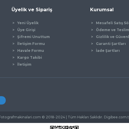
Üyelik ve Sipariş
Kurumsal
Yeni Üyelik
Mesafeli Satış S
Üye Girişi
Ödeme ve Tesli
Şifremi Unuttum
Gizlilik ve Güven
İletişim Formu
Garanti Şartları
Gönder
Havale Formu
İade Şartları
Kargo Takibi
İletişim
Fotografmakinalari.com © 2018-2024 | Tüm Hakları Saklıdır. Digibee.com.t