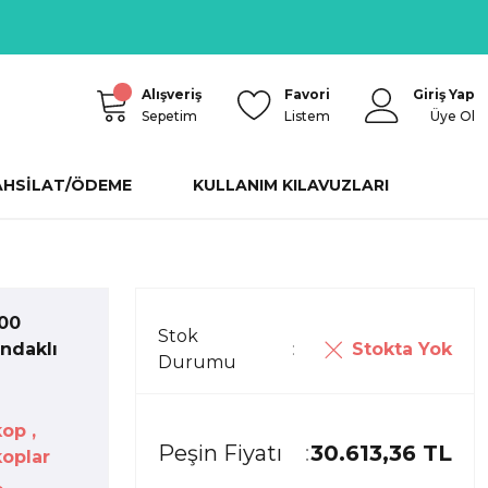
Alışveriş
Favori
Giriş Yap
Sepetim
Listem
Üye Ol
AHSİLAT/ÖDEME
KULLANIM KILAVUZLARI
00
Stok
Stokta Yok
ndaklı
Durumu
kop
,
Peşin Fiyatı
30.613,36 TL
oplar