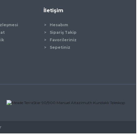
İletişim
özleşmesi
Hesabım
mat
Sipariş Takip
lik
Favorileriniz
Sepetiniz
r