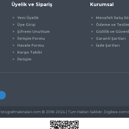
Üyelik ve Sipariş
Kurumsal
Yeni Üyelik
Mesafeli Satış S
Üye Girişi
Ödeme ve Tesli
Şifremi Unuttum
Gizlilik ve Güven
İletişim Formu
Garanti Şartları
Gönder
Havale Formu
İade Şartları
Kargo Takibi
İletişim
Fotografmakinalari.com © 2018-2024 | Tüm Hakları Saklıdır. Digibee.com.t