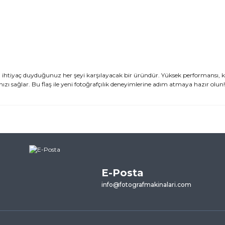
nda ihtiyaç duyduğunuz her şeyi karşılayacak bir üründür. Yüksek performansı, k
nızı sağlar. Bu flaş ile yeni fotoğrafçılık deneyimlerine adım atmaya hazır olun!
ularda yetersiz gördüğünüz noktaları öneri formunu kullanarak tarafımı
ne ilk yorumu siz yapın!
E-Posta
Yorum Yaz
info@fotografmakinalari.com