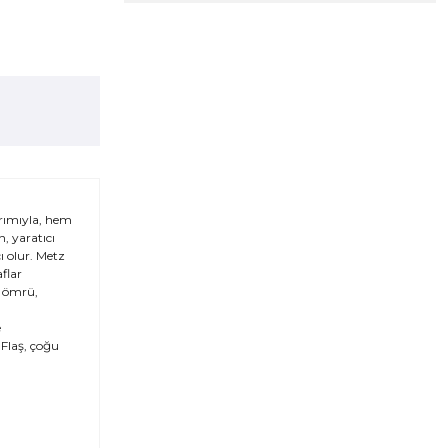
arımıyla, hem
, yaratıcı
cı olur. Metz
flar
l ömrü,
e
 Flaş, çoğu