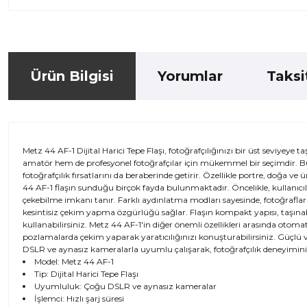
Ürün Bilgisi
Yorumlar
Taksi
Metz 44 AF-1 Dijital Harici Tepe Flaşı, fotoğrafçılığınızı bir üst seviyey
amatör hem de profesyonel fotoğrafçılar için mükemmel bir seçimdir. Bu f
fotoğrafçılık fırsatlarını da beraberinde getirir. Özellikle portre, doğa ve 
44 AF-1 flaşın sunduğu birçok fayda bulunmaktadır. Öncelikle, kullanıcıla
çekebilme imkanı tanır. Farklı aydınlatma modları sayesinde, fotoğraflarını
kesintisiz çekim yapma özgürlüğü sağlar. Flaşın kompakt yapısı, taşınabi
kullanabilirsiniz. Metz 44 AF-1'in diğer önemli özellikleri arasında otomat
pozlamalarda çekim yaparak yaratıcılığınızı konuşturabilirsiniz. Güçlü v
DSLR ve aynasız kameralarla uyumlu çalışarak, fotoğrafçılık deneyiminizi
Model: Metz 44 AF-1
Tip: Dijital Harici Tepe Flaşı
Uyumluluk: Çoğu DSLR ve aynasız kameralar
İşlemci: Hızlı şarj süresi