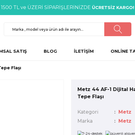
1500 TL ve ÜZERİ SİPARİŞLERİNİZDE
ÜCRETSİZ KARGO!
MSAL SATIŞ
BLOG
İLETİŞİM
ONLİNE T
Tepe Flaşı
Metz 44 AF-1 Dijital Ha
Tepe Flaşı
Kategori
Metz
Marka
Metz