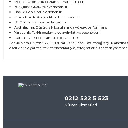
Modlar: Otomatik pozlama, manuel mod
Işık Çıkışı: Güçlü ve ayarlanabilir
Başlık: Geniş açılı ve dönebilir
Taşınabilirlik: Kompakt ve hafif tasarım
Pil Ömrü: Uzun süreli kullanım
Aydınlatma: Düşük ışık koşullarında yüksek performans
Yaratıcılık: Farklı pozlama ve aydınlatma seçenekleri
Garanti: Üretici garantisi ile güvenilirlik
Sonuç olarak, Metz 44 AF-1 Dijital Harici Tepe Flaşı, fotoğrafçılık alanı
özellikleri ve yaratıcı çekim olanaklarıyla, fotoğraflarınızda fark yaratma
Bu ürünün fiyat bilgisi, resim, ürün açıklamalarında ve diğer kon
iletebilirsiniz.
Bu ürü
Görüş ve önerileriniz için teşekkür ederiz.
0212 522 5 523
Ürün resmi kalitesiz, bozuk veya görüntülenemiyor.
Müşteri Hizmetleri
Ürün açıklamasında eksik bilgiler bulunuyor.
Ürün bilgilerinde hatalar bulunuyor.
Ürün fiyatı diğer sitelerden daha pahalı.