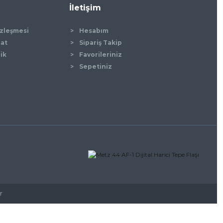
İletişim
özleşmesi
Hesabım
mat
Sipariş Takip
lik
Favorileriniz
Sepetiniz
r