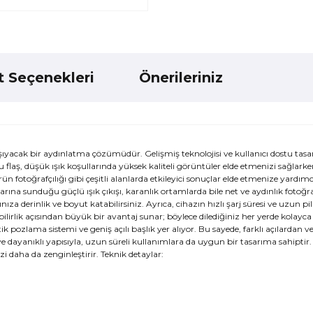
t Seçenekleri
Önerileriniz
e taşıyacak bir aydınlatma çözümüdür. Gelişmiş teknolojisi ve kullanıcı dostu tas
laş, düşük ışık koşullarında yüksek kaliteli görüntüler elde etmenizi sağlarken
ürün fotoğrafçılığı gibi çeşitli alanlarda etkileyici sonuçlar elde etmenize yardım
rına sunduğu güçlü ışık çıkışı, karanlık ortamlarda bile net ve aydınlık fotoğra
za derinlik ve boyut katabilirsiniz. Ayrıca, cihazın hızlı şarj süresi ve uzun pi
lirlik açısından büyük bir avantaj sunar; böylece dilediğiniz her yerde kolayca
ik pozlama sistemi ve geniş açılı başlık yer alıyor. Bu sayede, farklı açılardan v
e dayanıklı yapısıyla, uzun süreli kullanımlara da uygun bir tasarıma sahiptir.
 daha da zenginleştirir. Teknik detaylar: