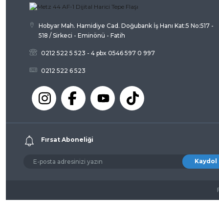
Bu ürüne benzer farklı alternatifler olmalı.
Hobyar Mah. Hamidiye Cad. Doğubank İş Hanı Kat:5 No:517 -
518 / Sirkeci - Eminönü - Fatih
0212 522 5 523 - 4 pbx 0546 597 0 997
0212 522 6 523
Fırsat Aboneliği
Kaydol