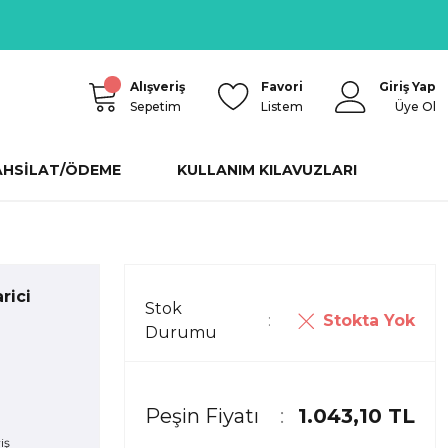
Alışveriş
Favori
Giriş Yap
Sepetim
Listem
Üye Ol
AHSİLAT/ÖDEME
KULLANIM KILAVUZLARI
rici
Stok
Stokta Yok
Durumu
Peşin Fiyatı
1.043,10 TL