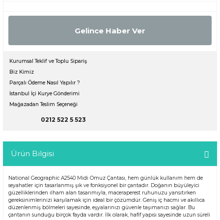
Gelince Haber Ver
Kurumsal Teklif ve Toplu Sipariş
Biz Kimiz
Parçalı Ödeme Nasıl Yapılır ?
İstanbul İçi Kurye Gönderimi
Mağazadan Teslim Seçeneği
0212 522 5 523
Ürün Bilgisi
National Geographic A2540 Midi Omuz Çantası, hem günlük kullanım hem de
seyahatler için tasarlanmış şık ve fonksiyonel bir çantadır. Doğanın büyüleyici
güzelliklerinden ilham alan tasarımıyla, maceraperest ruhunuzu yansıtırken
gereksinimlerinizi karşılamak için ideal bir çözümdür. Geniş iç hacmi ve akıllıca
düzenlenmiş bölmeleri sayesinde, eşyalarınızı güvenle taşımanızı sağlar. Bu
çantanın sunduğu birçok fayda vardır. İlk olarak, hafif yapısı sayesinde uzun süreli