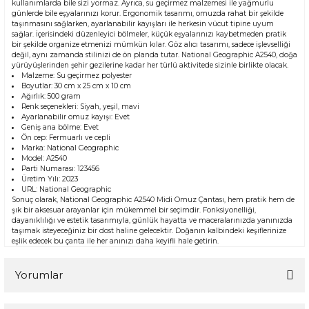
kullanımlarda bile sizi yormaz. Ayrıca, su geçirmez malzemesi ile yağmurlu
günlerde bile eşyalarınızı korur. Ergonomik tasarımı, omuzda rahat bir şekilde
taşınmasını sağlarken, ayarlanabilir kayışları ile herkesin vücut tipine uyum
sağlar. İçerisindeki düzenleyici bölmeler, küçük eşyalarınızı kaybetmeden pratik
bir şekilde organize etmenizi mümkün kılar. Göz alıcı tasarımı, sadece işlevselliği
değil, aynı zamanda stilinizi de ön planda tutar. National Geographic A2540, doğa
yürüyüşlerinden şehir gezilerine kadar her türlü aktivitede sizinle birlikte olacak.
Malzeme: Su geçirmez polyester
Boyutlar: 30 cm x 25 cm x 10 cm
Ağırlık: 500 gram
Renk seçenekleri: Siyah, yeşil, mavi
Ayarlanabilir omuz kayışı: Evet
Geniş ana bölme: Evet
Ön cep: Fermuarlı ve cepli
Marka: National Geographic
Model: A2540
Parti Numarası: 123456
Üretim Yılı: 2023
URL:
National Geographic
Sonuç olarak, National Geographic A2540 Midi Omuz Çantası, hem pratik hem de
şık bir aksesuar arayanlar için mükemmel bir seçimdir. Fonksiyonelliği,
dayanıklılığı ve estetik tasarımıyla, günlük hayatta ve maceralarınızda yanınızda
taşımak isteyeceğiniz bir dost haline gelecektir. Doğanın kalbindeki keşiflerinize
eşlik edecek bu çanta ile her anınızı daha keyifli hale getirin.
Yorumlar