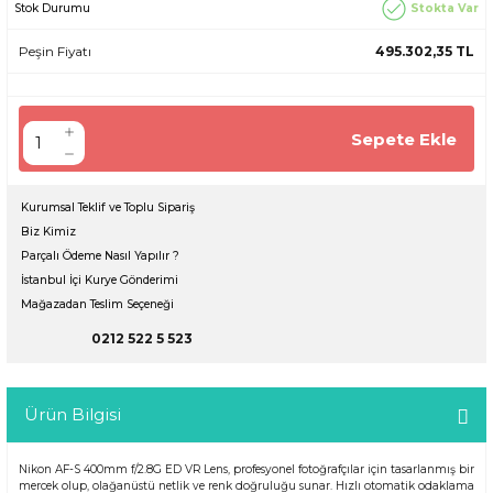
Stokta Var
Stok Durumu
Peşin Fiyatı
495.302,35 TL
Sepete Ekle
Kurumsal Teklif ve Toplu Sipariş
Biz Kimiz
Parçalı Ödeme Nasıl Yapılır ?
İstanbul İçi Kurye Gönderimi
Mağazadan Teslim Seçeneği
0212 522 5 523
Ürün Bilgisi
Nikon AF-S 400mm f/2.8G ED VR Lens, profesyonel fotoğrafçılar için tasarlanmış bir
mercek olup, olağanüstü netlik ve renk doğruluğu sunar. Hızlı otomatik odaklama