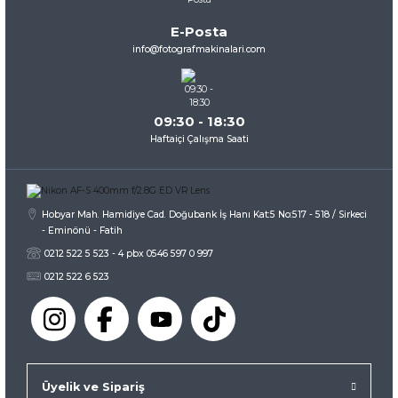
Ürün bilgilerinde hatalar bulunuyor.
E-Posta
Ürün fiyatı diğer sitelerden daha pahalı.
info@fotografmakinalari.com
Bu ürüne benzer farklı alternatifler olmalı.
09:30 - 18:30
Haftaiçi Çalışma Saati
Gönder
Hobyar Mah. Hamidiye Cad. Doğubank İş Hanı Kat:5 No:517 - 518 / Sirkeci
- Eminönü - Fatih
0212 522 5 523 - 4 pbx 0546 597 0 997
0212 522 6 523
Üyelik ve Sipariş