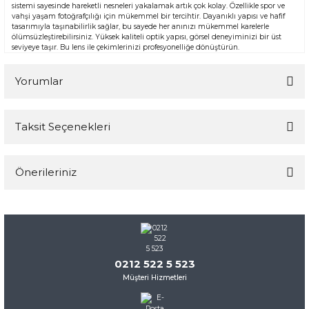
sistemi sayesinde hareketli nesneleri yakalamak artık çok kolay. Özellikle spor ve
vahşi yaşam fotoğrafçılığı için mükemmel bir tercihtir. Dayanıklı yapısı ve hafif
tasarımıyla taşınabilirlik sağlar, bu sayede her anınızı mükemmel karelerle
ölümsüzleştirebilirsiniz. Yüksek kaliteli optik yapısı, görsel deneyiminizi bir üst
seviyeye taşır. Bu lens ile çekimlerinizi profesyonelliğe dönüştürün.
Yorumlar
Taksit Seçenekleri
Bu ürüne ilk yorumu siz yapın!
Önerileriniz
Yorum Yaz
Bu ürünün fiyat bilgisi, resim, ürün açıklamalarında ve diğer
konularda yetersiz gördüğünüz noktaları öneri formunu
kullanarak tarafımıza iletebilirsiniz.
Görüş ve önerileriniz için teşekkür ederiz.
0212 522 5 523
Müşteri Hizmetleri
Ürün resmi kalitesiz, bozuk veya görüntülenemiyor.
Ürün açıklamasında eksik bilgiler bulunuyor.