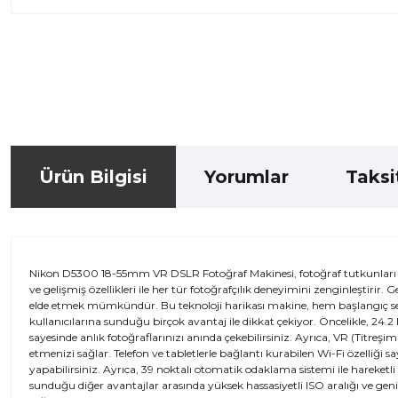
Ürün Bilgisi
Yorumlar
Taksi
Nikon D5300 18-55mm VR DSLR Fotoğraf Makinesi, fotoğraf tutkunları ve
ve gelişmiş özellikleri ile her tür fotoğrafçılık deneyimini zenginleştirir. 
elde etmek mümkündür. Bu teknoloji harikası makine, hem başlangıç seviy
kullanıcılarına sunduğu birçok avantaj ile dikkat çekiyor. Öncelikle, 24
sayesinde anlık fotoğraflarınızı anında çekebilirsiniz. Ayrıca, VR (Titreşi
etmenizi sağlar. Telefon ve tabletlerle bağlantı kurabilen Wi-Fi özelliği 
yapabilirsiniz. Ayrıca, 39 noktalı otomatik odaklama sistemi ile hareketl
sunduğu diğer avantajlar arasında yüksek hassasiyetli ISO aralığı ve geniş