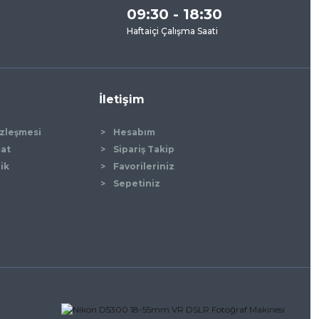
09:30 - 18:30
Haftaiçi Çalışma Saati
İletişim
özleşmesi
Hesabım
mat
Sipariş Takip
lik
Favorileriniz
Sepetiniz