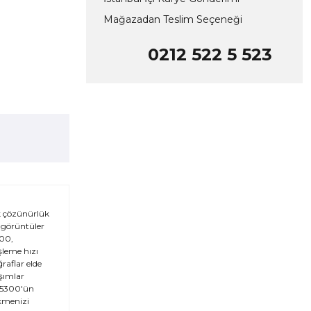
Mağazadan Teslim Seçeneği
0212 522 5 523
k çözünürlük
lı görüntüler
300,
şleme hızı
raflar elde
aşımlar
 D5300'ün
ekmenizi