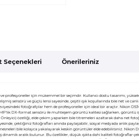
t Seçenekleri
Önerileriniz
 profesyoneller için mükemmel bir seçimdir. Kullanıcı dostu tasarımı, yükse
Gelişmiş sensörü ve güçlü lensi sayesinde, çeşitli ışık koşullarında bile net ve can
esindeki fotoğrafçılar hem de profesyoneller için ideal bir araçtır. Nikon D5
.2 MP'lik DX-format sensörü ile muhteşem görüntü kalitesi sağlarken, görüntü i
m Önleyici) özelliği, elde çekim yaparken bile titremeleri azaltarak daha net fotoğ
sayesinde, çektiğiniz fotoğrafları anında paylaşabilir, sosyal medyada anlık payl
i nesneleri bile kolayca yakalayarak keskin görüntüler elde edebilirsiniz. Nikon
 dinamik aralık bulunur. Bu özellikler, düşük ışıkta dahi kaliteli fotoğraflar ç