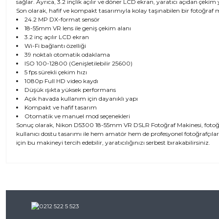
sağlar. Ayrıca, 3.2 inçlik açılır ve döner LCD ekran, yaratıcı açıdan çeki
Son olarak, hafif ve kompakt tasarımıyla kolay taşınabilen bir fotoğraf ma
24.2 MP DX-format sensör
18-55mm VR lens ile geniş çekim alanı
3.2 inç açılır LCD ekran
Wi-Fi bağlantı özelliği
39 noktalı otomatik odaklama
ISO 100-12800 (Genişletilebilir 25600)
5 fps sürekli çekim hızı
1080p Full HD video kaydı
Düşük ışıkta yüksek performans
Açık havada kullanım için dayanıklı yapı
Kompakt ve hafif tasarım
Otomatik ve manuel mod seçenekleri
Sonuç olarak, Nikon D5300 18-55mm VR DSLR Fotoğraf Makinesi, fotoğrafçı
kullanıcı dostu tasarımı ile hem amatör hem de profesyonel fotoğrafçılar 
için bu makineyi tercih edebilir, yaratıcılığınızı serbest bırakabilirsiniz.
Bu ürünün fiyat bilgisi, resim, ürün açıklamalarında ve diğer kon
iletebilirsiniz.
Bu ürü
Görüş ve önerileriniz için teşekkür ederiz.