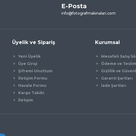
E-Posta
Yorum Yaz
info@fotografmakinalari.com
Üyelik ve Sipariş
Kurumsal
Yeni Üyelik
Mesafeli Satış S
Üye Girişi
Ödeme ve Tesli
Şifremi Unuttum
Gizlilik ve Güven
İletişim Formu
Garanti Şartları
Gönder
Havale Formu
İade Şartları
Kargo Takibi
İletişim