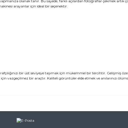
m yapmanıza olanak tanır. Bu sayede, farklı açılardan fotoğraflar çekmek artık 
kinesi arayanlar için ideal bir seçenektir.
lığınızı bir üst seviyeye taşımak için mükemmel bir tercihtir. Gelişmiş özell
için vazgeçilmez bir araçtır. Kaliteli görüntüler elde etmek ve anılarınızı ölü
ularda yetersiz gördüğünüz noktaları öneri formunu kullanarak tarafımı
ne ilk yorumu siz yapın!