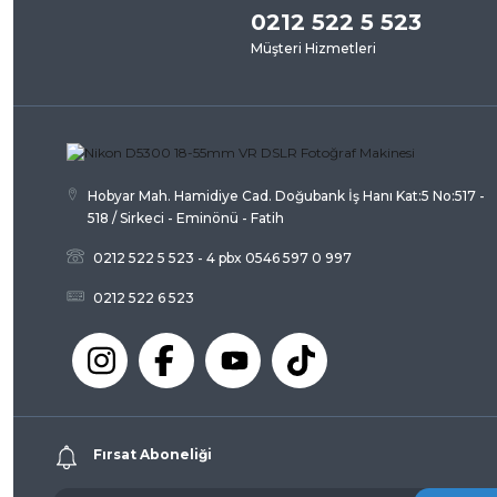
0212 522 5 523
Ürün resmi kalitesiz, bozuk veya görüntülenemiyor.
Müşteri Hizmetleri
Ürün açıklamasında eksik bilgiler bulunuyor.
Ürün bilgilerinde hatalar bulunuyor.
Ürün fiyatı diğer sitelerden daha pahalı.
Bu ürüne benzer farklı alternatifler olmalı.
Hobyar Mah. Hamidiye Cad. Doğubank İş Hanı Kat:5 No:517 -
518 / Sirkeci - Eminönü - Fatih
0212 522 5 523 - 4 pbx 0546 597 0 997
0212 522 6 523
Fırsat Aboneliği