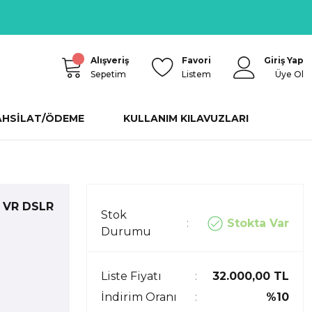
Alışveriş
Favori
Giriş Yap
Sepetim
Listem
Üye Ol
AHSİLAT/ÖDEME
KULLANIM KILAVUZLARI
 VR DSLR
Stok
Stokta Var
Durumu
Liste Fiyatı
32.000,00 TL
İndirim Oranı
%10