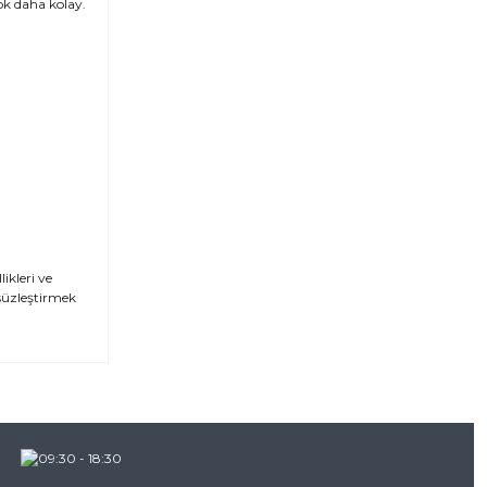
çok daha kolay.
ikleri ve
msüzleştirmek
za