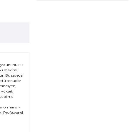
 çözünürlüklü
 bu makine,
ır. Bu sayede,
üstü sonuçlar
mbinasyon,
, yüksek
apabilme
erformans. -
ı: Profesyonel