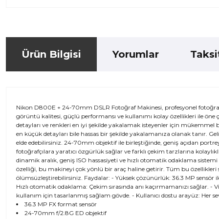
Ürün Bilgisi
Yorumlar
Taksi
Nikon D800E + 24-70mm DSLR Fotoğraf Makinesi, profesyonel fotoğrafçı
görüntü kalitesi, güçlü performansı ve kullanımı kolay özellikleri ile ön
detayları ve renkleri en iyi şekilde yakalamak isteyenler için mükemmel b
en küçük detayları bile hassas bir şekilde yakalamanıza olanak tanır. Gel
elde edebilirsiniz. 24-70mm objektif ile birleştiğinde, geniş açıdan p
fotoğrafçılara yaratıcı özgürlük sağlar ve farklı çekim tarzlarına kolay
dinamik aralık, geniş ISO hassasiyeti ve hızlı otomatik odaklama sistem
özelliği, bu makineyi çok yönlü bir araç haline getirir. Tüm bu özellikleri 
ölümsüzleştirebilirsiniz. Faydalar: - Yüksek çözünürlük: 36.3 MP sensör i
Hızlı otomatik odaklama: Çekim sırasında anı kaçırmamanızı sağlar. - Vide
kullanım için tasarlanmış sağlam gövde. - Kullanıcı dostu arayüz: Her sevi
36.3 MP FX format sensör
24-70mm f/2.8G ED objektif