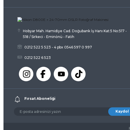
Ürün bilgilerinde hatalar bulunuyor.
Ürün fiyatı diğer sitelerden daha pahalı.
Bu ürüne benzer farklı alternatifler olmalı.
Hobyar Mah. Hamidiye Cad. Doğubank İş Hanı Kat:5 No:517 -
518 / Sirkeci - Eminönü - Fatih
0212 522 5 523 - 4 pbx 0546 597 0 997
0212 522 6 523
Fırsat Aboneliği
Kaydol