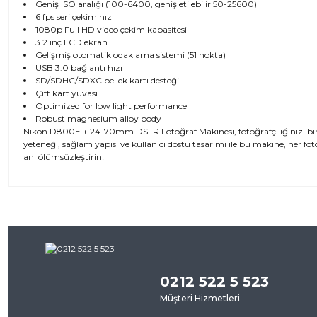
Geniş ISO aralığı (100-6400, genişletilebilir 50-25600)
6 fps seri çekim hızı
1080p Full HD video çekim kapasitesi
3.2 inç LCD ekran
Gelişmiş otomatik odaklama sistemi (51 nokta)
USB 3.0 bağlantı hızı
SD/SDHC/SDXC bellek kartı desteği
Çift kart yuvası
Optimized for low light performance
Robust magnesium alloy body
Nikon D800E + 24-70mm DSLR Fotoğraf Makinesi, fotoğrafçılığınızı bir ü
yeteneği, sağlam yapısı ve kullanıcı dostu tasarımı ile bu makine, her fo
anı ölümsüzleştirin!
Bu ürünün fiyat bilgisi, resim, ürün açıklamalarında ve diğer kon
iletebilirsiniz.
Bu ürü
Görüş ve önerileriniz için teşekkür ederiz.
0212 522 5 523
Ürün resmi kalitesiz, bozuk veya görüntülenemiyor.
Müşteri Hizmetleri
Ürün açıklamasında eksik bilgiler bulunuyor.