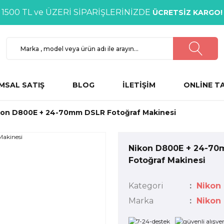
1500 TL ve ÜZERİ SİPARİŞLERİNİZDE
ÜCRETSİZ KARGO!
MSAL SATIŞ
BLOG
İLETİŞİM
ONLİNE T
kon D800E + 24-70mm DSLR Fotoğraf Makinesi
Nikon D800E + 24-7
Fotoğraf Makinesi
Kategori
Nikon
Marka
Nikon