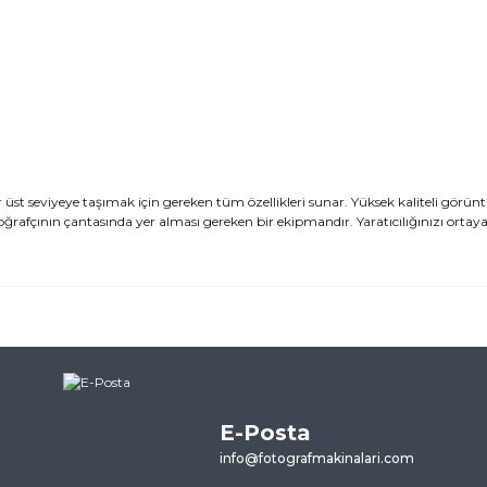
st seviyeye taşımak için gereken tüm özellikleri sunar. Yüksek kaliteli görü
toğrafçının çantasında yer alması gereken bir ekipmandır. Yaratıcılığınızı orta
ularda yetersiz gördüğünüz noktaları öneri formunu kullanarak tarafımı
ne ilk yorumu siz yapın!
E-Posta
Yorum Yaz
info@fotografmakinalari.com