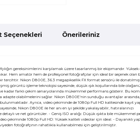
t Seçenekleri
Önerileriniz
lığın gereksinimlerini karşılamak üzere tasarlanmış bir ekipmandır. Yüksek
e çıkar. Hem amatör hem de profesyonel fotoğrafçılar için ideal bir seçenek olan
ir tercihtir. Nikon D800E, 36.3 megapiksellik FX format sensörü ile donatılmışt
işmiş görüntü işleme teknolojisi sayesinde, düşük ışık koşullarında bile olağan
ortreye kadar farklı çekim senaryolarında mükemmel performans gösterir. Bu ko
lıkla adapte olabilmelerini sağlar. Nikon D800E'nin sunduğu avantajlar arasında
i bulunmaktadır. Ayrıca, video çekiminde de 1080p Full HD kalitesinde kayıt y
sayesinde, Nikon D800E ile her anı en iyi şekilde yakalayabilir, hatıralarınızı
le detaylı ve net görüntüler. - Geniş ISO aralığı: Düşük ışıkta bile mükemmel p
o çekiminde 1080p Full HD: Yüksek kaliteli videolar için ideal. - Dayanıklı yap
yeden fotoğrafçının rahatlıkla kullanabilmesi için geliştirilmiştir.