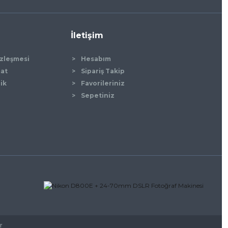
İletişim
özleşmesi
Hesabım
mat
Sipariş Takip
lik
Favorileriniz
Sepetiniz
r