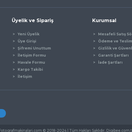
Üyelik ve Sipariş
Kurumsal
Yeni Üyelik
Mesafeli Satış S
Üye Girişi
Ödeme ve Tesli
Şifremi Unuttum
Gizlilik ve Güven
İletişim Formu
Garanti Şartları
Gönder
Havale Formu
İade Şartları
Kargo Takibi
İletişim
Fotografmakinalari.com © 2018-2024 | Tüm Hakları Saklıdır. Digibee.com.t