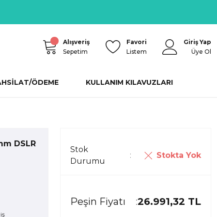
Alışveriş
Favori
Giriş Yap
Sepetim
Listem
Üye Ol
AHSİLAT/ÖDEME
KULLANIM KILAVUZLARI
0mm DSLR
Stok
Stokta Yok
Durumu
Peşin Fiyatı
26.991,32 TL