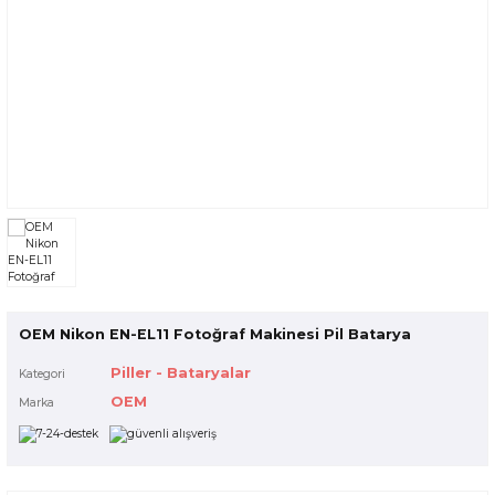
 Çantaları
Voigtlander
alar
uarları
nleri
ksesuarları
OEM Nikon EN-EL11 Fotoğraf Makinesi Pil Batarya
Piller - Bataryalar
Kategori
OEM
Marka
r