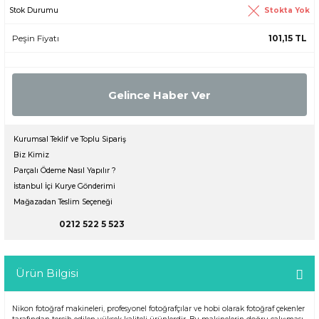
Stokta Yok
Stok Durumu
er
Peşin Fiyatı
101,15 TL
ör
Gelince Haber Ver
Kurumsal Teklif ve Toplu Sipariş
Biz Kimiz
Parçalı Ödeme Nasıl Yapılır ?
İstanbul İçi Kurye Gönderimi
Mağazadan Teslim Seçeneği
0212 522 5 523
Ürün Bilgisi
Nikon fotoğraf makineleri, profesyonel fotoğrafçılar ve hobi olarak fotoğraf çekenler