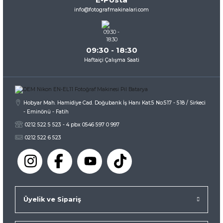
Ürün fiyatı diğer sitelerden daha pahalı.
info@fotografmakinalari.com
Bu ürüne benzer farklı alternatifler olmalı.
09:30 - 18:30
Haftaiçi Çalışma Saati
Gönder
Hobyar Mah. Hamidiye Cad. Doğubank İş Hanı Kat:5 No:517 - 518 / Sirkeci
- Eminönü - Fatih
0212 522 5 523 - 4 pbx 0546 597 0 997
0212 522 6 523
Üyelik ve Sipariş