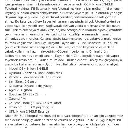
tarafından tercih edilen yüksek kaliteli ürünlerdir. Bu makinelerin doğru çalışması
için gereken en önemli bileşenlerden biri ise bataryadır. OEM Nikon EN-EL11
Fotoğraf Makinesi Pil Batarya, Nikon fotoğraf makineniz için mükemmel bir enerji
kaynağı sunarak, çekim deneyiminizi bir üst seviyeye taşır. Uzun ömürlü yapısıyla,
dayanıklılığı ve güvenilirliği ile dikkat çekerken, performansını da asla göz ardı
etmez. Bu batarya, yüksek kapasiteli tasarımı sayesinde, birçok fotoğraf çekimi ve
video kaydı için yeterli enerji sağlayarak, sizi yarı yolda bırakmaz. Özellikle uzun
süreli çekimlerde veya etkinliklerde, orijinal bataryaların ömrünü aşarak, kesintisiz
çekim yapma imkanı sunar. Ayrıca, hızlı şarj özelliği ile zamandan tasarruf
etmenize yardımcı olur. Kullanıcı dostu tasarımı sayesinde, bataryayı makinenize
takmak ve çıkarmak oldukça kolaydır. Faydaları: - Yüksek kapasite: Uzun süreli
çekimlerde daha fazla enerji sağlar. - Hızlı şarj: Zaman kaybını önler ve daha
çabuk kullanıma hazır hale getirir. - Güvenilir performans: Orijinal ürün
kalitesinde, kesintisiz enerji sunar. - Dayanıklılık: Zorlu koşullara dayanıklı yapısı
sayesinde uzun ömürlü kullanım imkanı. - Kullanıcı dostu: Kolay tak-çık yapısıyla
pratik bir kullanım sunar. - Uygun fiyat: Kaliteli bir batarya için uygun maliyet.
Model: OEM Nikon EN-EL11
Uyumlu Cihazlar: Nikon Coolpix serisi
Kapak: Yüksek kapasiteli lithium-ion
Şarj Süresi: 2-3 saat
Kaplama: Dayanıklı dış yüzey
Ağırlık: 60 gram
Boyutlar: 38 x 25 x 22 mm
Garanti: 1 yıl
Çalışma Sıcaklığı: -10°C ile 60°C arası
Uzun ömürlü: 500 şarj döngüsü
URL:
Nikon EN-EL11 Batarya
Nikon EN-EL11 fotoğraf makinesi pil bataryası, fotoğraf tutkunları için vazgeçilmez
bir aksesuar olup, çekimlerinizi daha verimli hale getirir. Kalite ile uygun fiyatı bir
araya getiren bu batarya, hem amatör hem de profesyonel fotoğrafçılar için ideal