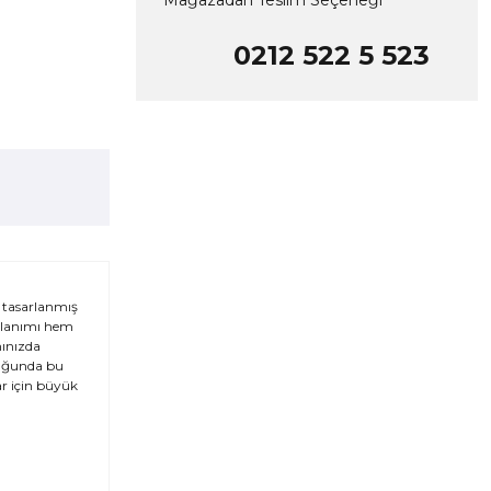
Mağazadan Teslim Seçeneği
0212 522 5 523
n tasarlanmış
ullanımı hem
nınızda
ğduğunda bu
ar için büyük