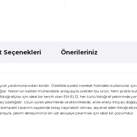
t Seçenekleri
Önerileriniz
k yardımcılarından biridir. Özellikle sürekli hareket halindeki kullanıcılar içi
ağlar. Nikon'un kaliteli mühendislik anlayışıyla üretilen bu ürün, hem pratik k
otoğrafçılar için ideal bir tercih olan EN-EL12, her türlü fotoğraf çekiminde ya
arj özelliğidir. Uzun süreli çekimlerde ve etkinliklerde, anlık enerji ihtiyacı do
ca, kompakt tasarımı sayesinde kolay taşınabilir olması, seyahat eden fotoğrafçıl
nsıyla, çekim deneyiminizi en üst seviyeye çıkarmak için ideal bir çözümdür.