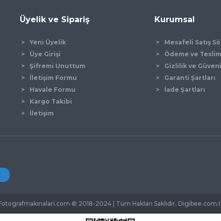
Üyelik ve Sipariş
Kurumsal
Yeni Üyelik
Mesafeli Satış S
Üye Girişi
Ödeme ve Tesli
Şifremi Unuttum
Gizlilik ve Güven
İletişim Formu
Garanti Şartları
Gönder
Havale Formu
İade Şartları
Kargo Takibi
İletişim
Fotografmakinalari.com © 2018-2024 | Tüm Hakları Saklıdır. Digibee.com.t