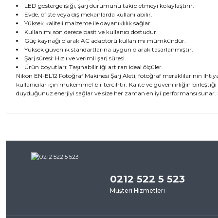
LED gösterge ışığı, şarj durumunu takip etmeyi kolaylaştırır.
Evde, ofiste veya dış mekanlarda kullanılabilir.
Yüksek kaliteli malzeme ile dayanıklılık sağlar.
Kullanımı son derece basit ve kullanıcı dostudur.
Güç kaynağı olarak AC adaptörü kullanımı mümkündür.
Yüksek güvenlik standartlarına uygun olarak tasarlanmıştır.
Şarj süresi: Hızlı ve verimli şarj süresi.
Ürün boyutları: Taşınabilirliği artıran ideal ölçüler.
Nikon EN-EL12 Fotoğraf Makinesi Şarj Aleti, fotoğraf meraklılarının iht
kullanıcılar için mükemmel bir tercihtir. Kalite ve güvenilirliğin birleştiği
duyduğunuz enerjiyi sağlar ve size her zaman en iyi performansı sunar.
Bu ürünün fiyat bilgisi, resim, ürün açıklamalarında ve diğer kon
iletebilirsiniz.
Bu ürü
Görüş ve önerileriniz için teşekkür ederiz.
0212 522 5 523
Ürün resmi kalitesiz, bozuk veya görüntülenemiyor.
Müşteri Hizmetleri
Ürün açıklamasında eksik bilgiler bulunuyor.
Ürün bilgilerinde hatalar bulunuyor.