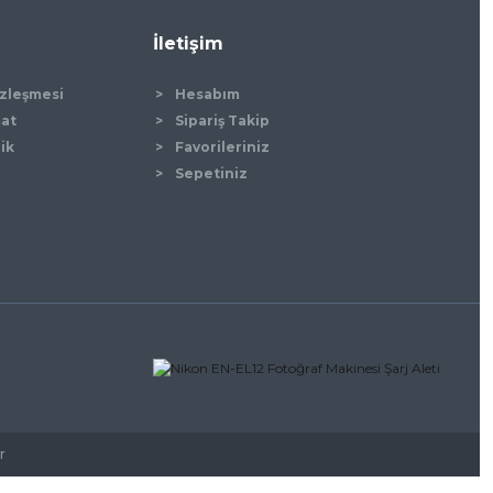
İletişim
özleşmesi
Hesabım
mat
Sipariş Takip
lik
Favorileriniz
Sepetiniz
r