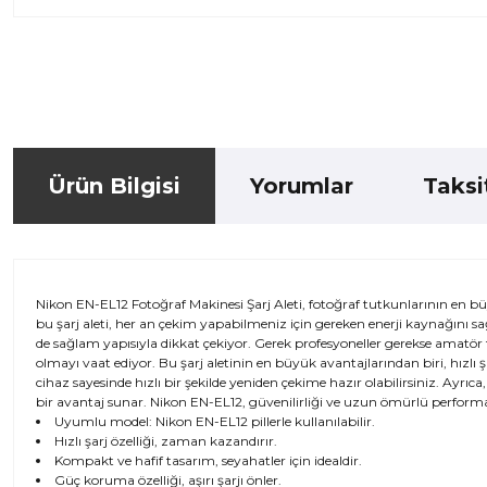
Ürün Bilgisi
Yorumlar
Taksi
Nikon EN-EL12 Fotoğraf Makinesi Şarj Aleti, fotoğraf tutkunlarının en büyü
bu şarj aleti, her an çekim yapabilmeniz için gereken enerji kaynağını s
de sağlam yapısıyla dikkat çekiyor. Gerek profesyoneller gerekse amatör f
olmayı vaat ediyor. Bu şarj aletinin en büyük avantajlarından biri, hızlı ş
cihaz sayesinde hızlı bir şekilde yeniden çekime hazır olabilirsiniz. Ayrı
bir avantaj sunar. Nikon EN-EL12, güvenilirliği ve uzun ömürlü performa
Uyumlu model: Nikon EN-EL12 pillerle kullanılabilir.
Hızlı şarj özelliği, zaman kazandırır.
Kompakt ve hafif tasarım, seyahatler için idealdir.
Güç koruma özelliği, aşırı şarjı önler.