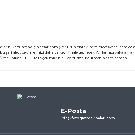
iyaçlarını karşılamak için tasarlanmış bir ürün olarak, hem profesyonel hem de
 bu şarj aleti, çekimlerinizi daha da keyifli hale getirecek. Anılarınızı yakalamak 
 Şimdi, Nikon EN-EL12 ile çekimlerinizi kesintisiz sürdürmenin tam zamanı!
ularda yetersiz gördüğünüz noktaları öneri formunu kullanarak tarafımı
ne ilk yorumu siz yapın!
E-Posta
Yorum Yaz
info@fotografmakinalari.com