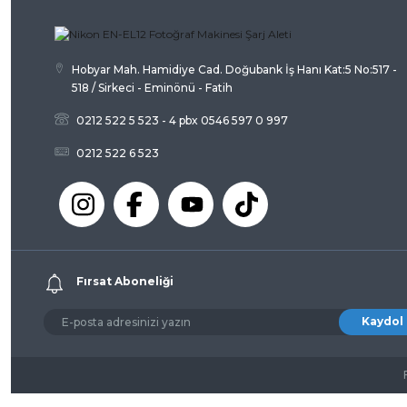
Ürün fiyatı diğer sitelerden daha pahalı.
Bu ürüne benzer farklı alternatifler olmalı.
Hobyar Mah. Hamidiye Cad. Doğubank İş Hanı Kat:5 No:517 -
518 / Sirkeci - Eminönü - Fatih
0212 522 5 523 - 4 pbx 0546 597 0 997
0212 522 6 523
Fırsat Aboneliği
Kaydol