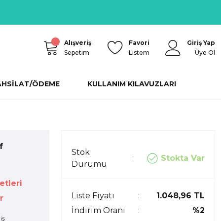
Alışveriş
Favori
Giriş Yap
Sepetim
Listem
Üye Ol
AHSİLAT/ÖDEME
KULLANIM KILAVUZLARI
f
Stok
Stokta Var
Durumu
etleri
Liste Fiyatı
1.048,96 TL
r
İndirim Oranı
%2