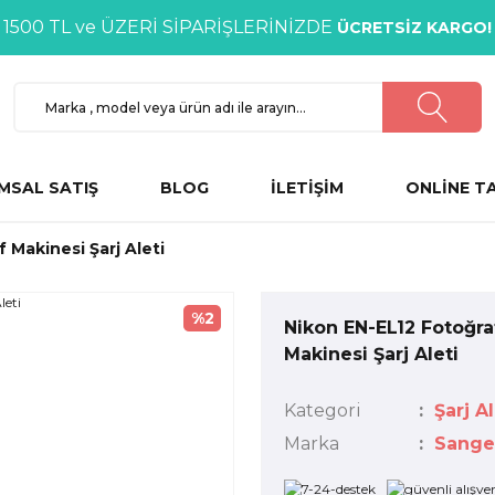
1500 TL ve ÜZERİ SİPARİŞLERİNİZDE
ÜCRETSİZ KARGO!
MSAL SATIŞ
BLOG
İLETİŞİM
ONLİNE T
 Makinesi Şarj Aleti
%2
Nikon EN-EL12 Fotoğra
Makinesi Şarj Aleti
Kategori
Şarj Al
Marka
Sange