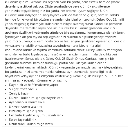
kullanım için mükemmel bir seçenek olan bu çanta, hem estetik hem de pratik
detaylarıyla dikkat çekiyor. Ofiste, seyahatlerde veya günlük aktivitelerde
yanınızda taşıyabileceğiniz bu çanta, her ortama uyum sağlıyor. Ürün,
kullanıcıların ihtiyaçlarını karşılayacak şekilde tasarlandığı için, hem stil sahibi
hem de fonksiyonel bir çözüm arayanlar için ideal bir tercihtir. Delsey Odc 25, hafif
yapısı ve geniş iç hacmiyle kullanıcılara birçok avantaj sunar. Öncelikle, çantanın
dayanıklı malzemeleri sayesinde uzun süreli bir kullanım garantisi vardır. Su
geçirmez özellikleri, yağmurlu günlerde bile eşyalarınızı korumanıza olanak tanır.
İçinde yer alan çok sayıda cep, eşyalarınızı düzenli bir şekilde yerleştirmenize
yardımcı olurken, dış kısmındaki cep ise hızlı erişim gerektiren eşyalar için idealdir.
Ayrıca, ayarlanabilir omuz askısı sayesinde çantayı istediğiniz gibi
konumlandırabilir ve taşıma konforunu artırabilirsiniz. Delsey Odc 25, zarif siyah
rengiyle her türlü kıyafetle uyum sağlarken, modern tasarımıyla da dikkatleri
üzerine çeker. Sonuç olarak, Delsey Odc 25 Siyah Omuz Çantası, hem şık bir
görünüm sunması hem de sunduğu pratik özellikleriyle kullanıcıların
beklentilerini karşılamaktadır. Günlük yaşamda yanınızda taşımak isteyeceğiniz
bu çanta, stilinizi tamamlamakla kalmaz, aynı zamanda işlevselliği ile de
hayatınızı kolaylaştırır. Delsey'nin kalitesi ve güvenilirliği ile birleşen bu ürün, her
anınıza eşlik edecek mükemmel bir seçimdir.
Dayanıklı ve hafif malzeme yapısı
Su geçirmez özellik
Geniş iç hacim
Düzenli kullanım için çok sayıda cep
Ayarlenebilir omuz askısı
Şık ve modern tasarım
Hızlı erişim için dış cep
Her türlü kıyafetle uyumlu siyah renk
Kolay taşınabilirlik
Uzun süreli kullanım garantisi