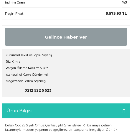
İndirim Oranı
%3
Peşin Fiyatı
8.575,93 TL
Gelince Haber Ver
Kurumsal Teklif ve Toplu Sipariş
Biz Kimiz
Parçalı Ödeme Nasıl Yapılır ?
İstanbul İçi Kurye Gönderimi
Mağazadan Teslim Seçeneği
0212 522 5 523
Ürün Bilgisi
Delsey Odc 25 Siyah Omuz Çantası, şıklığı ve işlevselliği bir araya getiren
tasarımıyla modern yaşamın vazgeçilmez bir parçası haline geliyor. Günlük