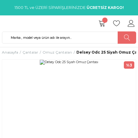
1500 TL ve ÜZERİ SİPARİŞLERİNİZDE
ÜCRETSİZ KARGO!
Anasayfa
Çantalar
Omuz Çantaları
Delsey Odc 25 Siyah Omuz Ça
%3