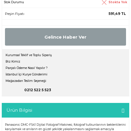
Stokta Yok
Stok Durumu
Peşin Fiyatı
591,49 TL
Gelince Haber Ver
Kurumsal Teklif ve Toplu Sipariş
Biz Kimiz
Parçalı Ödeme Nasıl Yapılır ?
İstanbul İçi Kurye Gönderimi
Mağazadan Teslim Seçeneği
0212 522 5 523
Ürün Bilgisi
Panasonic DMC-FS41 Dijital Fotoğraf Makinesi, fotoğraf tutkunlarının beklentilerini
karşılamak ve anıların en güzel şekilde yakalanmasını sağlamak amacıyla