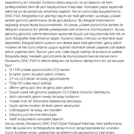
tasarlanmış bir cihazdır. Kullanıcı dostu arayüzü ve şık tasarımı ile hem
profesyonellere hem de yeni başlayanlara hitap eder. Kompakt yapısı sayesinde
cebinize ya da çantanıza rahatlıkla sığabilir, her an yanınızda taşıyabilirsiniz.
DMC-FS41, fotoğraflarınızı çekmeyi keyifli bir hale getirirken, sunduğu yüksek
kaliteli görüntü performansı ile de göz doldurur. Bu fotoğraf makinesinin
sağladığı birçok fayda bulunmaktadır. İlk olarak, yüksek çözünürlük kalitesi ile
detayları kusursuz bir şekilde yakalayarak özel anlarınızı ölümsüzleştirir. Ayrıca,
gelişmiş görüntü işleme teknolojisi sayesinde düşük ışık koşullarında bile net ve
canlı fotoğraflar elde etmenizi sağlar. Kullanıcı dostu menüsü ve otomatik ayar
seçenekleri, fotoğraf çekim sürecini son derece basit hale getirirken, geniş çekim
modları ile her türlü ortama uygun ayarları otomatik olarak yaparak size sadece
çekim yapmak kalır. Bunun yanı sıra, video kaydı özelliği ile anılarınızı sadece
fotoğrafla değil, hareketli görüntülerle de ölümsüzleştirmenize olanak tanır.
Panasonic DMC-FS41'in teknik detayları ise kullanıcı deneyimini bir üst seviyeye
taşır:
12.1 MP yüksek çözünürlüklü CCD sensör
5x optik zoom ile yakın çekim imkanı
2.7 inç LCD ekran ile kolay görüntüleme
720p HD video kayıt özelliği
28mm geniş açılı lens ile geniş alan çekimi
Düşük ışıkta net görüntü sağlayan O.I.S (Optik Görüntü Sabitleyici)
Akıllı otomatik çekim modu ile kolay kullanım
Yüksek hızlı AF (Otomatik Odaklama) teknolojisi
Çeşitli sahne modları ile farklı çekim senaryoları
USB bağlantı ile kolay veri transferi
Gelişmiş yüz tanıma teknolojisi
Hafif ve taşınabilir kompakt tasarım
Sonuç olarak, Panasonic DMC-FS41 Dijital Fotoğraf Makinesi, hem performansı
hem de kullanımı ile fotoğrafçılık deneyiminizi zenginleştirecek bir üründür.
Günü kurtaran anları yakalamak, sevdiklerinizle paylaştığınız özel anları