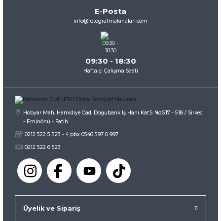
Ürün bilgilerinde hatalar bulunuyor.
E-Posta
Ürün fiyatı diğer sitelerden daha pahalı.
info@fotografmakinalari.com
Bu ürüne benzer farklı alternatifler olmalı.
09:30 - 18:30
Haftaiçi Çalışma Saati
Gönder
Hobyar Mah. Hamidiye Cad. Doğubank İş Hanı Kat:5 No:517 - 518 / Sirkeci
- Eminönü - Fatih
0212 522 5 523 - 4 pbx 0546 597 0 997
0212 522 6 523
Üyelik ve Sipariş