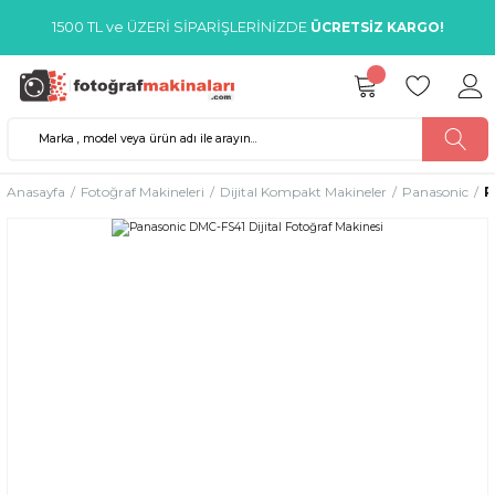
1500 TL ve ÜZERİ SİPARİŞLERİNİZDE
ÜCRETSİZ KARGO!
Anasayfa
Fotoğraf Makineleri
Dijital Kompakt Makineler
Panasonic
P