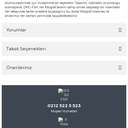
ölümsüzleştirmek için mükemmel bir seçenektir. Tasarımı, özellikleri ve sunduğu
avantajlarla, DMC-FS41, her fotoğraf severin sahip olmak isteyeceği bir makinedir.
Her detayında kalite ve estetik bulacağınız bu dijital fotoğraf makinesi ile
anılarınızı her zaman yanınızda taşıyabileceksiniz.
Yorumlar
Taksit Seçenekleri
Bu ürüne ilk yorumu siz yapın!
Önerileriniz
Yorum Yaz
Bu ürünün fiyat bilgisi, resim, ürün açıklamalarında ve diğer
konularda yetersiz gördüğünüz noktaları öneri formunu
kullanarak tarafımıza iletebilirsiniz.
Görüş ve önerileriniz için teşekkür ederiz.
0212 522 5 523
Müşteri Hizmetleri
Ürün resmi kalitesiz, bozuk veya görüntülenemiyor.
Ürün açıklamasında eksik bilgiler bulunuyor.