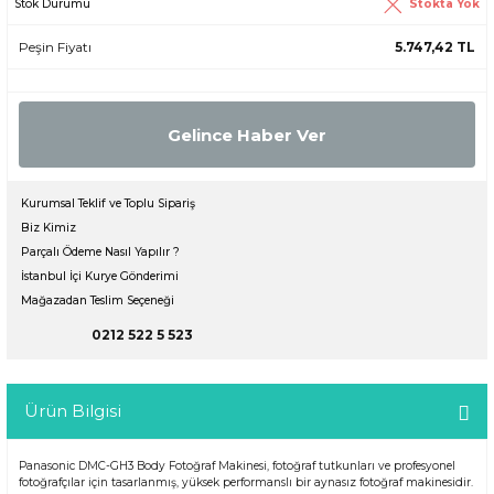
Stokta Yok
Stok Durumu
Peşin Fiyatı
5.747,42 TL
Gelince Haber Ver
Kurumsal Teklif ve Toplu Sipariş
Biz Kimiz
Parçalı Ödeme Nasıl Yapılır ?
İstanbul İçi Kurye Gönderimi
Mağazadan Teslim Seçeneği
0212 522 5 523
Ürün Bilgisi
Panasonic DMC-GH3 Body Fotoğraf Makinesi, fotoğraf tutkunları ve profesyonel
fotoğrafçılar için tasarlanmış, yüksek performanslı bir aynasız fotoğraf makinesidir.