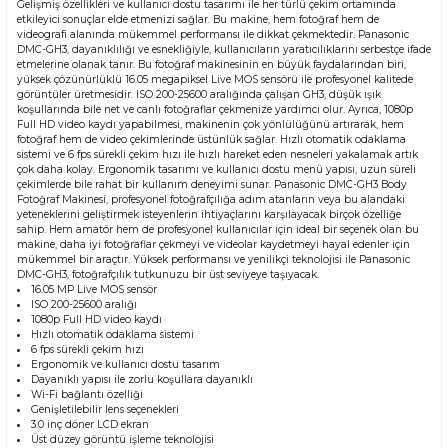
Gelişmiş özellikleri ve kullanıcı dostu tasarımı ile her türlü çekim ortamında
etkileyici sonuçlar elde etmenizi sağlar. Bu makine, hem fotoğraf hem de
videografi alanında mükemmel performansı ile dikkat çekmektedir. Panasonic
DMC-GH3, dayanıklılığı ve esnekliğiyle, kullanıcıların yaratıcılıklarını serbestçe ifade
etmelerine olanak tanır. Bu fotoğraf makinesinin en büyük faydalarından biri,
yüksek çözünürlüklü 16.05 megapiksel Live MOS sensörü ile profesyonel kalitede
görüntüler üretmesidir. ISO 200-25600 aralığında çalışan GH3, düşük ışık
koşullarında bile net ve canlı fotoğraflar çekmenize yardımcı olur. Ayrıca, 1080p
Full HD video kaydı yapabilmesi, makinenin çok yönlülüğünü artırarak, hem
fotoğraf hem de video çekimlerinde üstünlük sağlar. Hızlı otomatik odaklama
sistemi ve 6 fps sürekli çekim hızı ile hızlı hareket eden nesneleri yakalamak artık
çok daha kolay. Ergonomik tasarımı ve kullanıcı dostu menü yapısı, uzun süreli
çekimlerde bile rahat bir kullanım deneyimi sunar. Panasonic DMC-GH3 Body
Fotoğraf Makinesi, profesyonel fotoğrafçılığa adım atanların veya bu alandaki
yeteneklerini geliştirmek isteyenlerin ihtiyaçlarını karşılayacak birçok özelliğe
sahip. Hem amatör hem de profesyonel kullanıcılar için ideal bir seçenek olan bu
makine, daha iyi fotoğraflar çekmeyi ve videolar kaydetmeyi hayal edenler için
mükemmel bir araçtır. Yüksek performansı ve yenilikçi teknolojisi ile Panasonic
DMC-GH3, fotoğrafçılık tutkunuzu bir üst seviyeye taşıyacak.
16.05 MP Live MOS sensör
ISO 200-25600 aralığı
1080p Full HD video kaydı
Hızlı otomatik odaklama sistemi
6 fps sürekli çekim hızı
Ergonomik ve kullanıcı dostu tasarım
Dayanıklı yapısı ile zorlu koşullara dayanıklı
Wi-Fi bağlantı özelliği
Genişletilebilir lens seçenekleri
3.0 inç döner LCD ekran
Üst düzey görüntü işleme teknolojisi