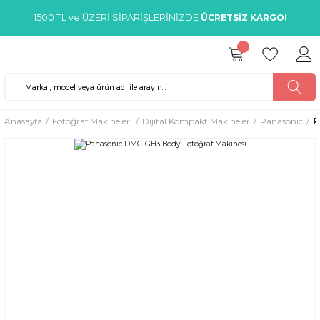
1500 TL ve ÜZERİ SİPARİŞLERİNİZDE
ÜCRETSİZ KARGO!
Anasayfa
Fotoğraf Makineleri
Dijital Kompakt Makineler
Panasonic
P