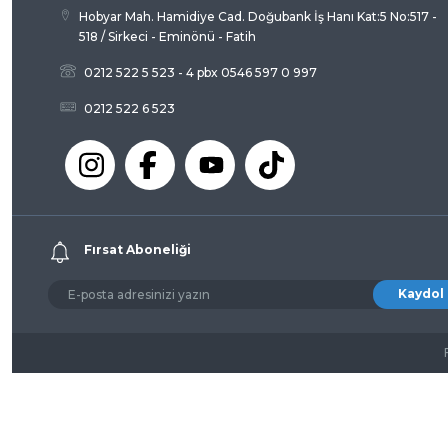
Hobyar Mah. Hamidiye Cad. Doğubank İş Hanı Kat:5 No:517 -
518 / Sirkeci - Eminönü - Fatih
0212 522 5 523 - 4 pbx 0546 597 0 997
0212 522 6 523
Fırsat Aboneliği
Kaydol