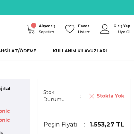
Alışveriş
Favori
Giriş Yap
Sepetim
Listem
Üye Ol
AHSİLAT/ÖDEME
KULLANIM KILAVUZLARI
ital
Stok
Stokta Yok
Durumu
onic
onic
Peşin Fiyatı
1.553,27 TL