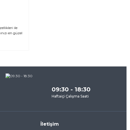
likleri ile
ınızı en güzel
za
09:30 - 18:30
Haftaiçi Çalışma Saati
İletişim