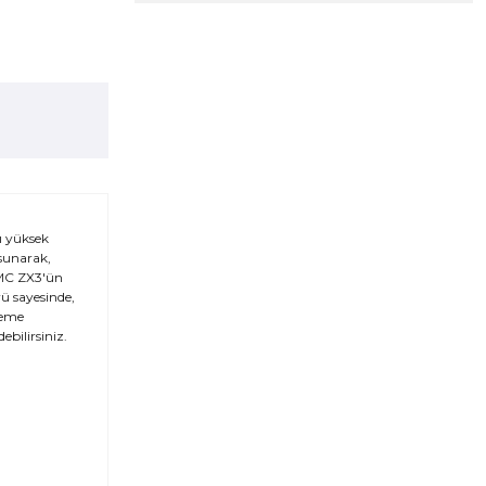
ı yüksek
 sunarak,
 DMC ZX3'ün
ü sayesinde,
leme
ebilirsiniz.