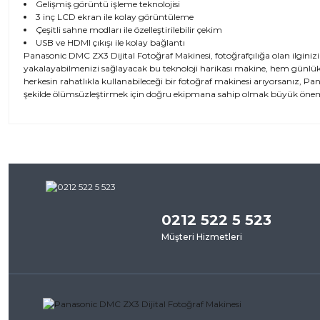
Gelişmiş görüntü işleme teknolojisi
3 inç LCD ekran ile kolay görüntüleme
Çeşitli sahne modları ile özelleştirilebilir çekim
USB ve HDMI çıkışı ile kolay bağlantı
Panasonic DMC ZX3 Dijital Fotoğraf Makinesi, fotoğrafçılığa olan ilginizi 
yakalayabilmenizi sağlayacak bu teknoloji harikası makine, hem günlük ku
herkesin rahatlıkla kullanabileceği bir fotoğraf makinesi arıyorsanız, P
şekilde ölümsüzleştirmek için doğru ekipmana sahip olmak büyük önem
Bu ürünün fiyat bilgisi, resim, ürün açıklamalarında ve diğer kon
iletebilirsiniz.
Bu ürü
Görüş ve önerileriniz için teşekkür ederiz.
0212 522 5 523
Ürün resmi kalitesiz, bozuk veya görüntülenemiyor.
Müşteri Hizmetleri
Ürün açıklamasında eksik bilgiler bulunuyor.
Ürün bilgilerinde hatalar bulunuyor.
Ürün fiyatı diğer sitelerden daha pahalı.
Bu ürüne benzer farklı alternatifler olmalı.