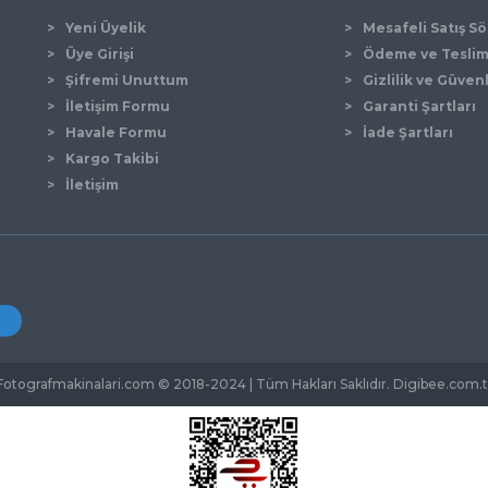
Yeni Üyelik
Mesafeli Satış S
Üye Girişi
Ödeme ve Tesli
Şifremi Unuttum
Gizlilik ve Güven
İletişim Formu
Garanti Şartları
Gönder
Havale Formu
İade Şartları
Kargo Takibi
İletişim
Fotografmakinalari.com © 2018-2024 | Tüm Hakları Saklıdır. Digibee.com.t