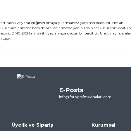
artıracak ve yaratıcılığınızı ortaya çıkarmanıza yardımcı olacaktır. Her anı
llanımlarınızda hem de özel anlarınızda yanınızda olacak. Kullanıcı dostu özel
anasonic DMC ZX3 tam da ihtiyaçlarınıza uygun bir tercihtir. Unutmayın, anılar
 taşır.
ularda yetersiz gördüğünüz noktaları öneri formunu kullanarak tarafımı
ne ilk yorumu siz yapın!
E-Posta
Yorum Yaz
info@fotografmakinalari.com
Üyelik ve Sipariş
Kurumsal