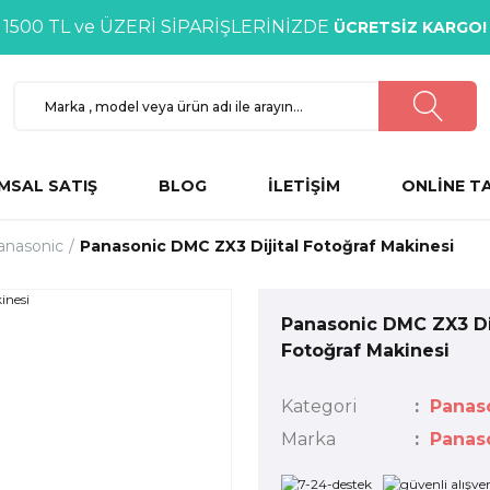
1500 TL ve ÜZERİ SİPARİŞLERİNİZDE
ÜCRETSİZ KARGO!
MSAL SATIŞ
BLOG
İLETİŞİM
ONLİNE T
anasonic
Panasonic DMC ZX3 Dijital Fotoğraf Makinesi
Panasonic DMC ZX3 Dij
Fotoğraf Makinesi
Kategori
Panas
Marka
Panas