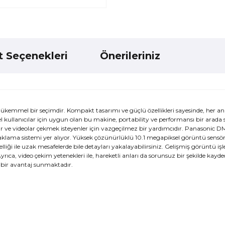
t Seçenekleri
Önerileriniz
ükemmel bir seçimdir. Kompakt tasarımı ve güçlü özellikleri sayesinde, her an
 kullanıcılar için uygun olan bu makine, portability ve performansı bir arada
aflar ve videolar çekmek isteyenler için vazgeçilmez bir yardımcıdır. Panasonic
daklama sistemi yer alıyor. Yüksek çözünürlüklü 10.1 megapiksel görüntü sensör
lliği ile uzak mesafelerde bile detayları yakalayabilirsiniz. Gelişmiş görüntü iş
Ayrıca, video çekim yetenekleri ile, hareketli anları da sorunsuz bir şekilde kayded
 bir avantaj sunmaktadır.