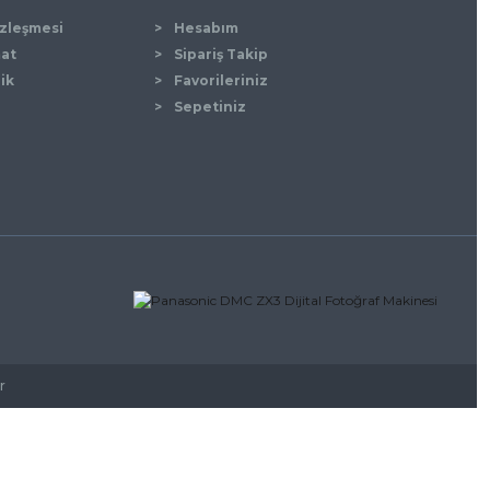
özleşmesi
Hesabım
mat
Sipariş Takip
lik
Favorileriniz
Sepetiniz
r