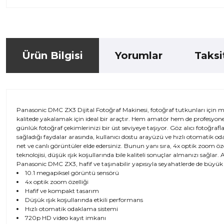
Ürün Bilgisi
Yorumlar
Taksi
Panasonic DMC ZX3 Dijital Fotoğraf Makinesi, fotoğraf tutkunları için m
kalitede yakalamak için ideal bir araçtır. Hem amatör hem de profesyonel
günlük fotoğraf çekimlerinizi bir üst seviyeye taşıyor. Göz alıcı fotoğr
sağladığı faydalar arasında, kullanıcı dostu arayüzü ve hızlı otomatik o
net ve canlı görüntüler elde edersiniz. Bunun yanı sıra, 4x optik zoom öze
teknolojisi, düşük ışık koşullarında bile kaliteli sonuçlar almanızı sağlar. 
Panasonic DMC ZX3, hafif ve taşınabilir yapısıyla seyahatlerde de büyük
10.1 megapiksel görüntü sensörü
4x optik zoom özelliği
Hafif ve kompakt tasarım
Düşük ışık koşullarında etkili performans
Hızlı otomatik odaklama sistemi
720p HD video kayıt imkanı