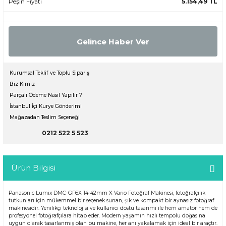
Peşin Fiyatı
5.154,49 TL
Gelince Haber Ver
Kurumsal Teklif ve Toplu Sipariş
Biz Kimiz
Parçalı Ödeme Nasıl Yapılır ?
İstanbul İçi Kurye Gönderimi
Mağazadan Teslim Seçeneği
0212 522 5 523
Ürün Bilgisi
Panasonic Lumix DMC-GF6X 14-42mm X Vario Fotoğraf Makinesi, fotoğrafçılık
tutkunları için mükemmel bir seçenek sunan, şık ve kompakt bir aynasız fotoğraf
makinesidir. Yenilikçi teknolojisi ve kullanıcı dostu tasarımı ile hem amatör hem de
profesyonel fotoğrafçılara hitap eder. Modern yaşamın hızlı tempolu doğasına
uygun olarak tasarlanmış olan bu makine, her anı yakalamak için ideal bir araçtır.