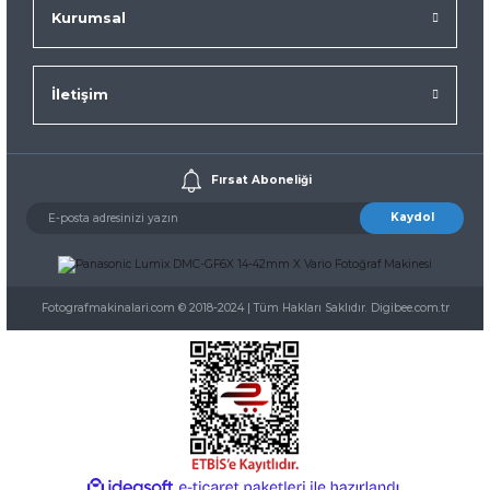
Kurumsal
İletişim
Fırsat Aboneliği
Kaydol
Fotografmakinalari.com © 2018-2024 | Tüm Hakları Saklıdır. Digibee.com.tr
ideasoft
ile
e-