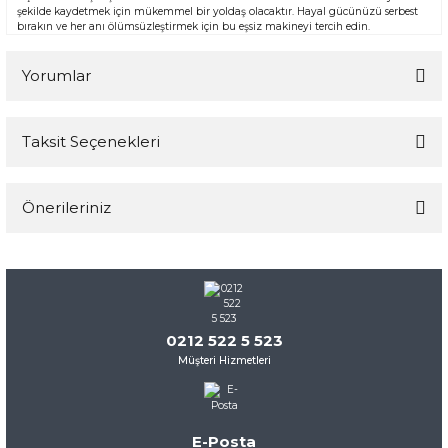
şekilde kaydetmek için mükemmel bir yoldaş olacaktır. Hayal gücünüzü serbest
bırakın ve her anı ölümsüzleştirmek için bu eşsiz makineyi tercih edin.
Yorumlar
Taksit Seçenekleri
Bu ürüne ilk yorumu siz yapın!
Önerileriniz
Yorum Yaz
Bu ürünün fiyat bilgisi, resim, ürün açıklamalarında ve diğer
konularda yetersiz gördüğünüz noktaları öneri formunu
kullanarak tarafımıza iletebilirsiniz.
Görüş ve önerileriniz için teşekkür ederiz.
0212 522 5 523
Müşteri Hizmetleri
Ürün resmi kalitesiz, bozuk veya görüntülenemiyor.
Ürün açıklamasında eksik bilgiler bulunuyor.
Ürün bilgilerinde hatalar bulunuyor.
E-Posta