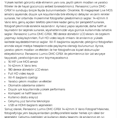
Yüksek kaliteli görüntü elde etmenin yanı sıra, çeşitli çekim modları ve yaratıcı
filtreler ile de hayal gücünüzü serbest bırakabilirsiniz. Panasonic Lumix DMC-
GF6X'in sunduğu birçok fayda bulunmaktadır. Öncelikle, 16 megapiksel Live MOS
sensörü sayesinde, düşük ışık koşullarında bile etkileyici detaylar ve canlı renkler
sunarak, her ortamda mükemmel fotoğraflar çekebilmenizi sağlar. 14-42mm X
Vario lens, geniş açıdan telefoto çekimlere kadar geniş bir perspektif sunarak,
fotoğraf çekiminde esneklik kazandırır. Aynasız yapısı sayesinde, daha hafif ve
taşınabilir bir seçenek sunarak, seyahatlerinizde veya günlük kullanımda rahatlık
sağlar. Panasonic Lumix DMC-GF6X, 180 derece dönebilir LCD ekranı ile özçekim
yapmayı kolaylaştırırken, Full HD video kaydı imkanı ile anılarınızı yüksek
kalitede kaydedebilmenizi sağlar. Wi-Fi bağlantısı sayesinde, çektiğiniz fotoğrafları
anında sosyal medya hesaplarınızda paylaşma olanağı bulursunuz. Ayrıca,
yaratıcı çekim modları ve efektleri ile her fotoğrafınıza kişisel dokunuşlar
ekleyebilirsiniz. Panasonic Lumix DMC-GF6X ile çekimlerinizi bir üst seviyeye
taşıyacak, yaratıcılığınıza sınır koymayacaksınız.
16 MP Live MOS sensör
14-42mm X Vario lens
180 derece dönebilir LCD ekran
Full HD video kaydı
Wi-Fi bağlantı özelliği
Yaratıcı çekim modları ve efektler
Otomatik odaklama sistemi
Düşük ışık koşullarında yüksek performans
Kompakt ve hafif tasarım
Kullanıcı dostu arayüz
Gelişmiş yüz tanıma teknolojisi
USB ve HDMI bağlantı seçenekleri
Sonuç olarak, Panasonic Lumix DMC-GF6X 14-42mm X Vario Fotoğraf Makinesi,
fotoğrafçılığa yeni başlayanlardan profesyonellere kadar herkes için ideal bir
seçenektir. Gelişmiş özellikleri ve kullanıcı dostu tasarımı ile anılarınızı en iyi