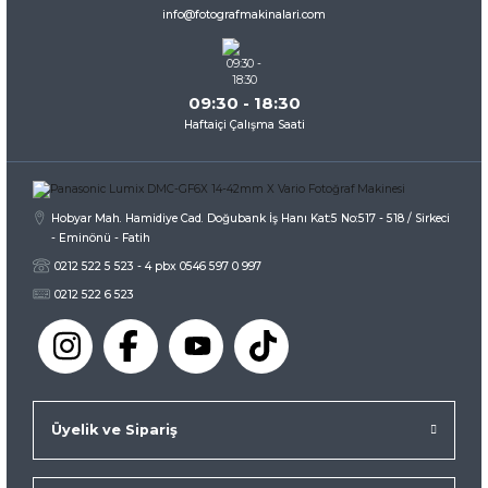
Ürün fiyatı diğer sitelerden daha pahalı.
info@fotografmakinalari.com
Bu ürüne benzer farklı alternatifler olmalı.
09:30 - 18:30
Haftaiçi Çalışma Saati
Gönder
Hobyar Mah. Hamidiye Cad. Doğubank İş Hanı Kat:5 No:517 - 518 / Sirkeci
- Eminönü - Fatih
0212 522 5 523 - 4 pbx 0546 597 0 997
0212 522 6 523
Üyelik ve Sipariş