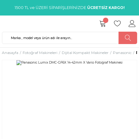
1500 TL ve ÜZERİ SİPARİŞLERİNİZDE
ÜCRETSİZ KARGO!
Anasayfa
Fotoğraf Makineleri
Dijital Kompakt Makineler
Panasonic
P