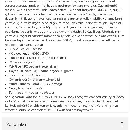
yakalamanıza olanak tanır. Bu fotoğraf makinesi, benzersiz görsel deneyimler
sunarak yaratıcı projelerinizi hayata geçirmenize yardımcı olur. Özel görüntü
sensörü ve hızlı otomatik odaklama sistemi ile donatılmış olan DMC-GH4, düşük
ışık koşullarında bile etkileyici sonuçlar elde etmenizi sağlar. Ayrıca, yapısal
dayanıklılığı ile zorlu hava koşullarında bile güvenle kullanılabilir. Kullanıcıların
yaratıcılığını destekleyen bir dizi çekim modu ve efekt ile donatılmıştır. Faydaları
arasında; 4K video kayıt özelliği, hızlı sürekli çekim imkanı, gelişmiş otomatik
odaklama ve geniş lens uyumluluğu yer almaktadır. Bu özellikler, fotoğrafçının
yaratıcı süreçlerini hızlandırarak daha iyi sonuçlar elde etmesine olanak tanır. Tüm
bu avantajları ile Panasonic Lumix DMC-GH4, görsel hikayelerinizi en etkileyici
şekilde anlatmanızı sağlar.
16 MP Live MOS sensör
4K video kaydı (4096 x 2160)
Yüksek hassasiyetli otomatik odaklama
10 fps sürekli çekim hızı
Wi-Fi ve NFC bağlantı seçenekleri
Dayanıklı, hava koşullarına dayanıklı gövde
3 inç dönebilir LCD ekran
Gelişmiş görüntü işleme teknolojisi
Yüksek dinamik aralık (HDR) desteği
Geniş lens uyumluluğu
Farklı çekim modları ve efektler
Sonuç olarak, Panasonic Lumix DMC-GH4 Body Fotoğraf Makinesi, etkileyici video
ve fotoğraf çekimleri yapma imkanı sunan, üst düzey bir cihazdır. Profesyonel
kalitede görüntüler elde etmek isteyenler için ideal bir seçimdir. Yaratıcılığınızı
serbest bırakın ve Panasonic DMC-GH4 ile anılara hayat verin.
Yorumlar