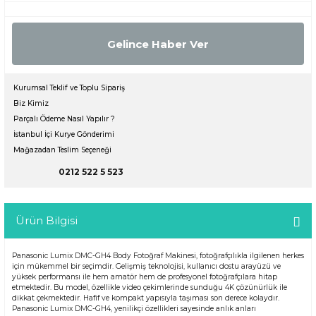
Gelince Haber Ver
Kurumsal Teklif ve Toplu Sipariş
Biz Kimiz
Parçalı Ödeme Nasıl Yapılır ?
İstanbul İçi Kurye Gönderimi
Mağazadan Teslim Seçeneği
0212 522 5 523
Ürün Bilgisi
Panasonic Lumix DMC-GH4 Body Fotoğraf Makinesi, fotoğrafçılıkla ilgilenen herkes
için mükemmel bir seçimdir. Gelişmiş teknolojisi, kullanıcı dostu arayüzü ve
yüksek performansı ile hem amatör hem de profesyonel fotoğrafçılara hitap
etmektedir. Bu model, özellikle video çekimlerinde sunduğu 4K çözünürlük ile
dikkat çekmektedir. Hafif ve kompakt yapısıyla taşıması son derece kolaydır.
Panasonic Lumix DMC-GH4, yenilikçi özellikleri sayesinde anlık anları