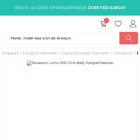
1500 TL ve ÜZERİ SİPARİŞLERİNİZDE
ÜCRETSİZ KARGO!
Anasayfa
Fotoğraf Makineleri
Dijital Kompakt Makineler
Panasonic
P