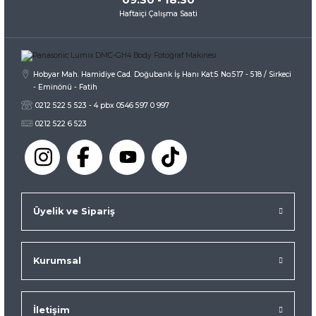
Haftaiçi Çalışma Saati
Gönder
Hobyar Mah. Hamidiye Cad. Doğubank İş Hanı Kat:5 No:517 - 518 / Sirkeci
- Eminönü - Fatih
0212 522 5 523 - 4 pbx 0546 597 0 997
0212 522 6 523
Üyelik ve Sipariş
Kurumsal
İletişim