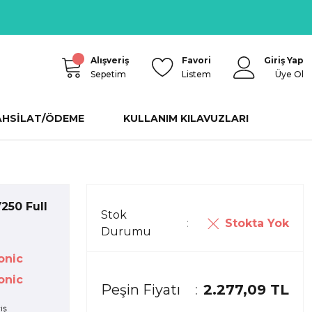
Alışveriş
Favori
Giriş Yap
Sepetim
Listem
Üye Ol
AHSİLAT/ÖDEME
KULLANIM KILAVUZLARI
250 Full
Stok
Stokta Yok
Durumu
onic
onic
Peşin Fiyatı
2.277,09 TL