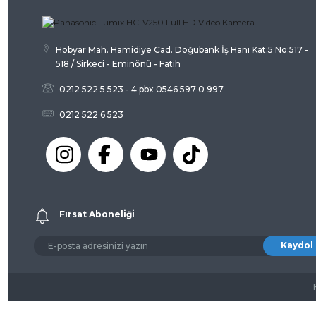
Bu ürüne benzer farklı alternatifler olmalı.
Hobyar Mah. Hamidiye Cad. Doğubank İş Hanı Kat:5 No:517 -
518 / Sirkeci - Eminönü - Fatih
0212 522 5 523 - 4 pbx 0546 597 0 997
0212 522 6 523
Fırsat Aboneliği
Kaydol