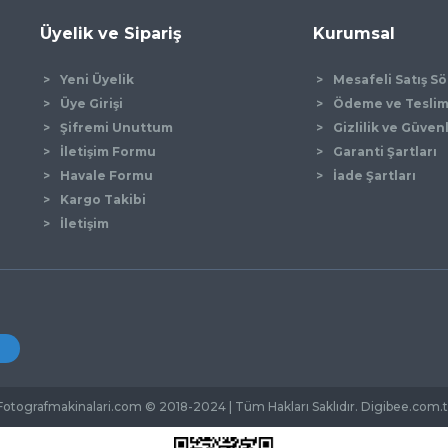
Üyelik ve Sipariş
Kurumsal
Yeni Üyelik
Mesafeli Satış S
Üye Girişi
Ödeme ve Tesli
Şifremi Unuttum
Gizlilik ve Güven
İletişim Formu
Garanti Şartları
Gönder
Havale Formu
İade Şartları
Kargo Takibi
İletişim
Fotografmakinalari.com © 2018-2024 | Tüm Hakları Saklıdır. Digibee.com.t