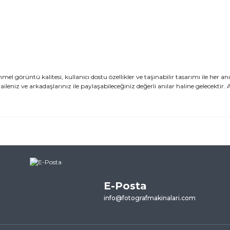
rüntü kalitesi, kullanıcı dostu özellikler ve taşınabilir tasarımı ile her anı
ileniz ve arkadaşlarınız ile paylaşabileceğiniz değerli anılar haline gelecektir. A
ularda yetersiz gördüğünüz noktaları öneri formunu kullanarak tarafımı
ne ilk yorumu siz yapın!
E-Posta
Yorum Yaz
info@fotografmakinalari.com