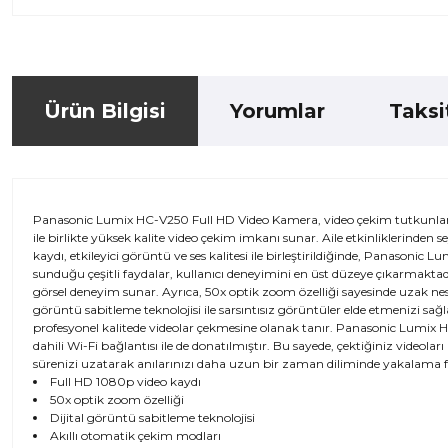
Ürün Bilgisi
Yorumlar
Taksi
Panasonic Lumix HC-V250 Full HD Video Kamera, video çekim tutkunları 
ile birlikte yüksek kalite video çekim imkanı sunar. Aile etkinliklerinden 
kaydı, etkileyici görüntü ve ses kalitesi ile birleştirildiğinde, Panasonic
sunduğu çeşitli faydalar, kullanıcı deneyimini en üst düzeye çıkarmaktadı
görsel deneyim sunar. Ayrıca, 50x optik zoom özelliği sayesinde uzak nesne
görüntü sabitleme teknolojisi ile sarsıntısız görüntüler elde etmenizi sağ
profesyonel kalitede videolar çekmesine olanak tanır. Panasonic Lumix H
dahili Wi-Fi bağlantısı ile de donatılmıştır. Bu sayede, çektiğiniz videolar
sürenizi uzatarak anılarınızı daha uzun bir zaman diliminde yakalama fır
Full HD 1080p video kaydı
50x optik zoom özelliği
Dijital görüntü sabitleme teknolojisi
Akıllı otomatik çekim modları