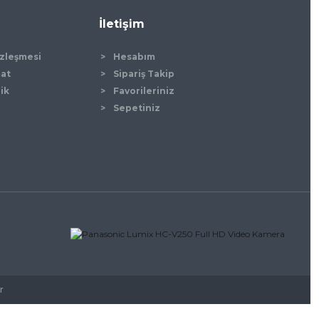
İletişim
özleşmesi
Hesabım
mat
Sipariş Takip
lik
Favorileriniz
Sepetiniz
r