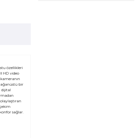
u özellikleri
ull HD video
eo kameranın
olağanüstü bir
dijital
duymadan
olaylaştıran
, çekim
konfor sağlar.