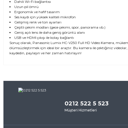
Dahili Wi-Fi bağlantısı
Uzun pil ömrü
Ergonomik ve hafif tasarım
Ses kaydı için yüksek kaliteli mikrofon
Gelişmiş renk ve ton ayarları
Çeşitli çekim modları (gece çekimi, spor, panorama vb.)
Geniş açılı lens ile daha geniş görüntü alanı
USB ve HDMI çıkışı ile kolay bağlantı
Sonuç olarak, Panasonic Lumix HC-V250 Full HD Video Kamera, mükemmel gö
ölümsüzleştirmek için ideal bir araçtır. Bu kamera ile çektiğiniz videolar, a
kaydedin, paylaşın ve her zaman hatırlayın!
Bu ürünün fiyat bilgisi, resim, ürün açıklamalarında ve diğer kon
iletebilirsiniz.
Bu ürü
Görüş ve önerileriniz için teşekkür ederiz.
0212 522 5 523
Ürün resmi kalitesiz, bozuk veya görüntülenemiyor.
Müşteri Hizmetleri
Ürün açıklamasında eksik bilgiler bulunuyor.
Ürün bilgilerinde hatalar bulunuyor.
Ürün fiyatı diğer sitelerden daha pahalı.