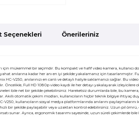
t Seçenekleri
Önerileriniz
için mükemmel bir seçimdir. Bu kompakt ve hafif video kamera, kullanıcı dost
seyahat anılarına kadar her anı en iyi şekilde yakalamanız için tasarlanmıştır. F
 Lumix HC-V250, anılarınızı en canlı ve detaylı haliyle saklamanızı sağlar. Bu vid
r. Öncelikle, Full HD 1080p video kaydı ile her detayı yakalayarak izleyicilere 
leri bile net bir şekilde çekebilirsiniz. Hareketsiz durumlarda bile, bu kamera, 
lar. Akıllı otomatik çekim modları, kullanıcıların hiçbir teknik bilgiye ihtiyaç 
C-V250, kullanıcıların sosyal medya platformlarında anılarını paylaşmalarını k
ı hızlı bir şekilde paylaşabilir veya uzaktan kontrol edebilirsiniz. Uzun pil ömrü
satı sunar. Ayrıca, ergonomik tasarımı sayesinde, uzun süreli çekimlerde bile 