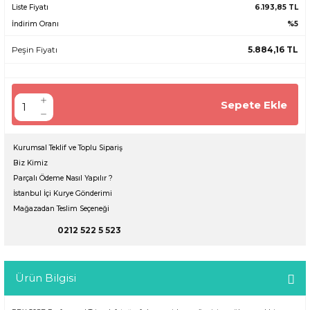
Liste Fiyatı
6.193,85 TL
İndirim Oranı
%5
Peşin Fiyatı
5.884,16 TL
Sepete Ekle
Kurumsal Teklif ve Toplu Sipariş
Biz Kimiz
Parçalı Ödeme Nasıl Yapılır ?
İstanbul İçi Kurye Gönderimi
Mağazadan Teslim Seçeneği
0212 522 5 523
Ürün Bilgisi