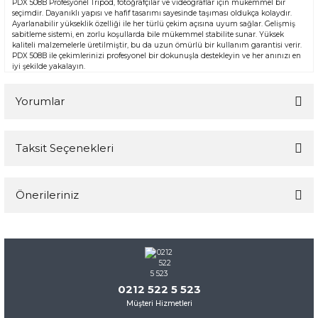
PDX 508B Profesyonel Tripod, fotoğrafçılar ve videograflar için mükemmel bir
seçimdir. Dayanıklı yapısı ve hafif tasarımı sayesinde taşıması oldukça kolaydır.
Ayarlanabilir yükseklik özelliği ile her türlü çekim açısına uyum sağlar. Gelişmiş
sabitleme sistemi, en zorlu koşullarda bile mükemmel stabilite sunar. Yüksek
kaliteli malzemelerle üretilmiştir, bu da uzun ömürlü bir kullanım garantisi verir.
PDX 508B ile çekimlerinizi profesyonel bir dokunuşla destekleyin ve her anınızı en
iyi şekilde yakalayın.
Yorumlar
Taksit Seçenekleri
Bu ürüne ilk yorumu siz yapın!
Önerileriniz
Yorum Yaz
Bu ürünün fiyat bilgisi, resim, ürün açıklamalarında ve diğer
konularda yetersiz gördüğünüz noktaları öneri formunu
kullanarak tarafımıza iletebilirsiniz.
Görüş ve önerileriniz için teşekkür ederiz.
0212 522 5 523
Müşteri Hizmetleri
Ürün resmi kalitesiz, bozuk veya görüntülenemiyor.