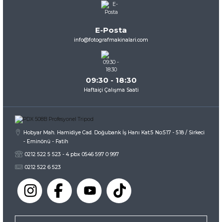
Ürün açıklamasında eksik bilgiler bulunuyor.
Ürün bilgilerinde hatalar bulunuyor.
E-Posta
Ürün fiyatı diğer sitelerden daha pahalı.
info@fotografmakinalari.com
Bu ürüne benzer farklı alternatifler olmalı.
09:30 - 18:30
Haftaiçi Çalışma Saati
Gönder
Hobyar Mah. Hamidiye Cad. Doğubank İş Hanı Kat:5 No:517 - 518 / Sirkeci
- Eminönü - Fatih
0212 522 5 523 - 4 pbx 0546 597 0 997
0212 522 6 523