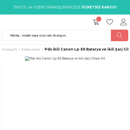
1500 TL ve ÜZERİ SİPARİŞLERİNİZDE
ÜCRETSİZ KARGO!
Anasayfa
Aksesuarlar
Pdx ikili Canon Lp-E6 Batarya ve ikili Şarj Cih