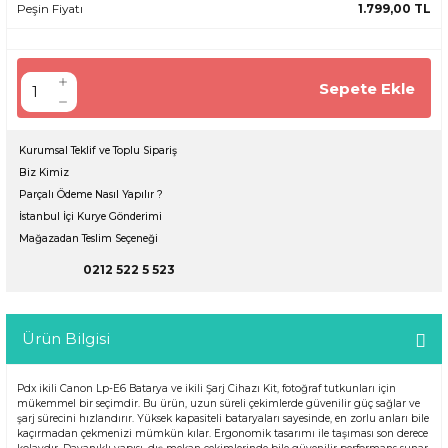
Peşin Fiyatı
1.799,00 TL
Sepete Ekle
Kurumsal Teklif ve Toplu Sipariş
Biz Kimiz
Parçalı Ödeme Nasıl Yapılır ?
İstanbul İçi Kurye Gönderimi
Mağazadan Teslim Seçeneği
0212 522 5 523
Ürün Bilgisi
Pdx ikili Canon Lp-E6 Batarya ve ikili Şarj Cihazı Kit, fotoğraf tutkunları için
mükemmel bir seçimdir. Bu ürün, uzun süreli çekimlerde güvenilir güç sağlar ve
şarj sürecini hızlandırır. Yüksek kapasiteli bataryaları sayesinde, en zorlu anları bile
kaçırmadan çekmenizi mümkün kılar. Ergonomik tasarımı ile taşıması son derece