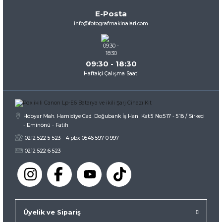
Ürün bilgilerinde hatalar bulunuyor.
E-Posta
Ürün fiyatı diğer sitelerden daha pahalı.
info@fotografmakinalari.com
Bu ürüne benzer farklı alternatifler olmalı.
09:30 - 18:30
Haftaiçi Çalışma Saati
Gönder
Hobyar Mah. Hamidiye Cad. Doğubank İş Hanı Kat:5 No:517 - 518 / Sirkeci
- Eminönü - Fatih
0212 522 5 523 - 4 pbx 0546 597 0 997
0212 522 6 523
Üyelik ve Sipariş