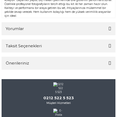
kolaydır. Dayanıklı yapısı, dış mekan çekimlerinde bile güvenilir performans sunar.
Özellikle profesyonel fotoğrafçıların tercih ettiği bu kit ile her zaman hazır olun.
Kaliteyi ve performansı bir araya getiren bu set, ihtiyaçlarınıza mükemmel bir
şekilde cevap verecek. Hem kullanım kolaylığı hem de yüksek verimlilik arayanlar
için ideal.
Yorumlar
Taksit Seçenekleri
Bu ürüne ilk yorumu siz yapın!
Önerileriniz
Yorum Yaz
Bu ürünün fiyat bilgisi, resim, ürün açıklamalarında ve diğer
konularda yetersiz gördüğünüz noktaları öneri formunu
kullanarak tarafımıza iletebilirsiniz.
Görüş ve önerileriniz için teşekkür ederiz.
0212 522 5 523
Müşteri Hizmetleri
Ürün resmi kalitesiz, bozuk veya görüntülenemiyor.
Ürün açıklamasında eksik bilgiler bulunuyor.