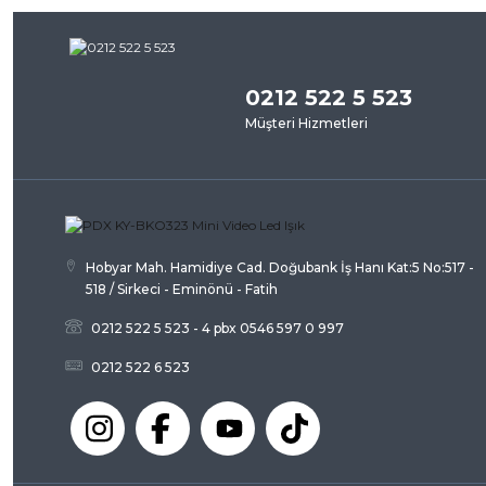
iletebilirsiniz.
Bu ürü
Görüş ve önerileriniz için teşekkür ederiz.
0212 522 5 523
Ürün resmi kalitesiz, bozuk veya görüntülenemiyor.
Müşteri Hizmetleri
Ürün açıklamasında eksik bilgiler bulunuyor.
Ürün bilgilerinde hatalar bulunuyor.
Ürün fiyatı diğer sitelerden daha pahalı.
Bu ürüne benzer farklı alternatifler olmalı.
Hobyar Mah. Hamidiye Cad. Doğubank İş Hanı Kat:5 No:517 -
518 / Sirkeci - Eminönü - Fatih
0212 522 5 523 - 4 pbx 0546 597 0 997
0212 522 6 523