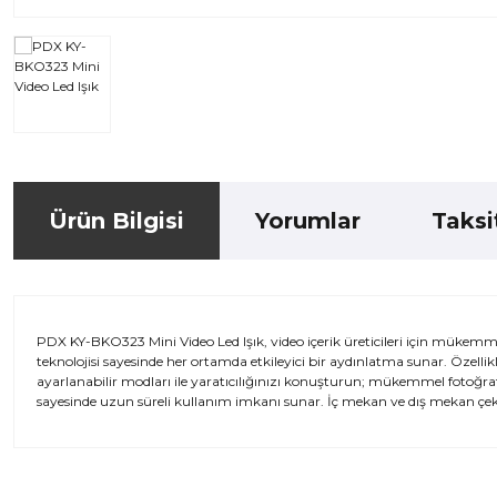
Ürün Bilgisi
Yorumlar
Taksi
PDX KY-BKO323 Mini Video Led Işık, video içerik üreticileri için müke
teknolojisi sayesinde her ortamda etkileyici bir aydınlatma sunar. Özelli
ayarlanabilir modları ile yaratıcılığınızı konuşturun; mükemmel fotoğraf ve 
sayesinde uzun süreli kullanım imkanı sunar. İç mekan ve dış mekan çekiml
Bu ürünün fiyat bilgisi, resim, ürün açıklamalarında ve diğer kon