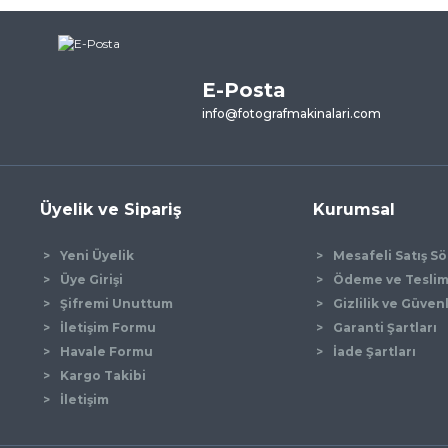
ne ilk yorumu siz yapın!
E-Posta
Yorum Yaz
info@fotografmakinalari.com
Üyelik ve Sipariş
Kurumsal
Yeni Üyelik
Mesafeli Satış S
Üye Girişi
Ödeme ve Tesli
Şifremi Unuttum
Gizlilik ve Güven
İletişim Formu
Garanti Şartları
Gönder
Havale Formu
İade Şartları
Kargo Takibi
İletişim