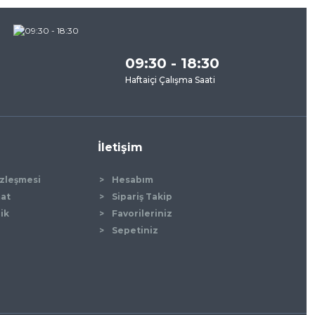
09:30 - 18:30
Haftaiçi Çalışma Saati
İletişim
özleşmesi
Hesabım
mat
Sipariş Takip
lik
Favorileriniz
Sepetiniz