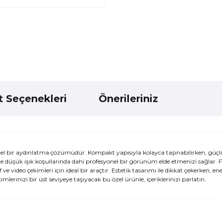
t Seçenekleri
Önerileriniz
mmel bir aydınlatma çözümüdür. Kompakt yapısıyla kolayca taşınabilirken, güç
kle düşük ışık koşullarında dahi profesyonel bir görünüm elde etmenizi sağlar. F
video çekimleri için ideal bir araçtır. Estetik tasarımı ile dikkat çekerken, ener
erinizi bir üst seviyeye taşıyacak bu özel ürünle, içeriklerinizi parlatın.
ularda yetersiz gördüğünüz noktaları öneri formunu kullanarak tarafımı