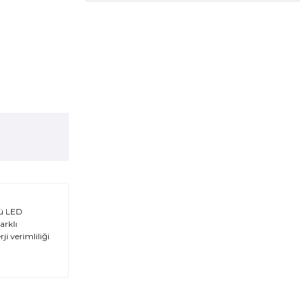
lü LED
arklı
ji verimliliği
za