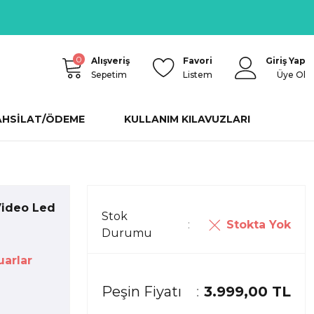
0
Alışveriş
Favori
Giriş Yap
Sepetim
Listem
Üye Ol
AHSİLAT/ÖDEME
KULLANIM KILAVUZLARI
Video Led
Stok
Stokta Yok
Durumu
arlar
Peşin Fiyatı
3.999,00 TL