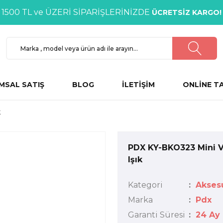
1500 TL ve ÜZERİ SİPARİŞLERİNİZDE
ÜCRETSİZ KARGO!
MSAL SATIŞ
BLOG
İLETİŞİM
ONLİNE T
k
PDX KY-BKO323 Mini 
Işık
Kategori
Aksesu
Marka
Pdx
Garanti Süresi
24 Ay