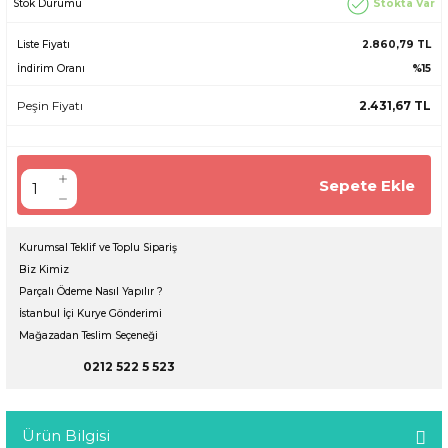
Stokta Var
Stok Durumu
Liste Fiyatı
2.860,79 TL
İndirim Oranı
%15
Peşin Fiyatı
2.431,67 TL
Sepete Ekle
Kurumsal Teklif ve Toplu Sipariş
Biz Kimiz
Parçalı Ödeme Nasıl Yapılır ?
İstanbul İçi Kurye Gönderimi
Mağazadan Teslim Seçeneği
0212 522 5 523
Ürün Bilgisi