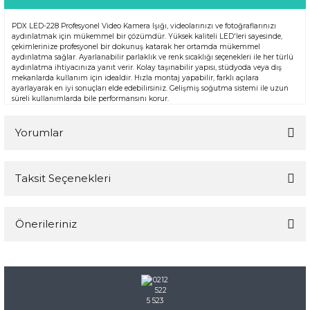
PDX LED-228 Profesyonel Video Kamera Işığı, videolarınızı ve fotoğraflarınızı
aydınlatmak için mükemmel bir çözümdür. Yüksek kaliteli LED'leri sayesinde,
çekimlerinize profesyonel bir dokunuş katarak her ortamda mükemmel
aydınlatma sağlar. Ayarlanabilir parlaklık ve renk sıcaklığı seçenekleri ile her türlü
aydınlatma ihtiyacınıza yanıt verir. Kolay taşınabilir yapısı, stüdyoda veya dış
mekanlarda kullanım için idealdir. Hızla montaj yapabilir, farklı açılara
ayarlayarak en iyi sonuçları elde edebilirsiniz. Gelişmiş soğutma sistemi ile uzun
süreli kullanımlarda bile performansını korur.
Yorumlar
Taksit Seçenekleri
Bu ürüne ilk yorumu siz yapın!
Önerileriniz
Yorum Yaz
Bu ürünün fiyat bilgisi, resim, ürün açıklamalarında ve diğer
konularda yetersiz gördüğünüz noktaları öneri formunu
kullanarak tarafımıza iletebilirsiniz.
Görüş ve önerileriniz için teşekkür ederiz.