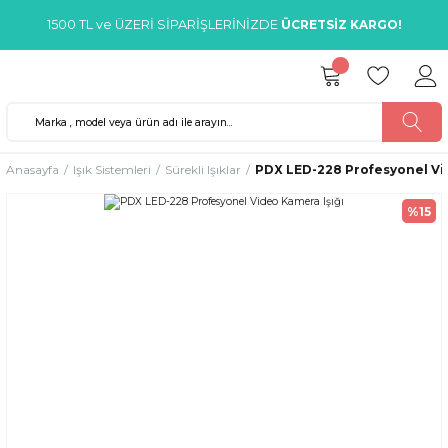
1500 TL ve ÜZERİ SİPARİŞLERİNİZDE
ÜCRETSİZ KARGO!
Anasayfa
Işık Sistemleri
Sürekli Işıklar
PDX LED-228 Profesyonel Vid
%15