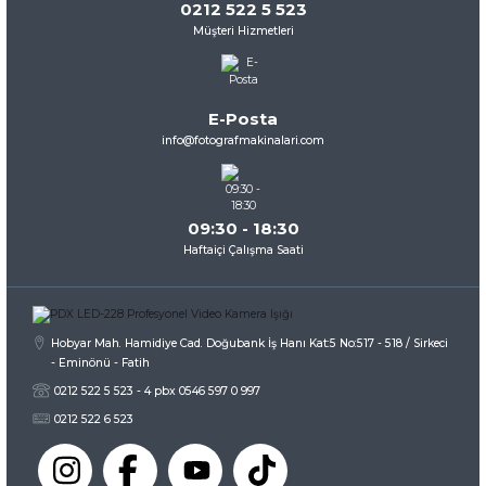
0212 522 5 523
Müşteri Hizmetleri
Ürün resmi kalitesiz, bozuk veya görüntülenemiyor.
Ürün açıklamasında eksik bilgiler bulunuyor.
Ürün bilgilerinde hatalar bulunuyor.
E-Posta
Ürün fiyatı diğer sitelerden daha pahalı.
info@fotografmakinalari.com
Bu ürüne benzer farklı alternatifler olmalı.
09:30 - 18:30
Haftaiçi Çalışma Saati
Gönder
Hobyar Mah. Hamidiye Cad. Doğubank İş Hanı Kat:5 No:517 - 518 / Sirkeci
- Eminönü - Fatih
0212 522 5 523 - 4 pbx 0546 597 0 997
0212 522 6 523